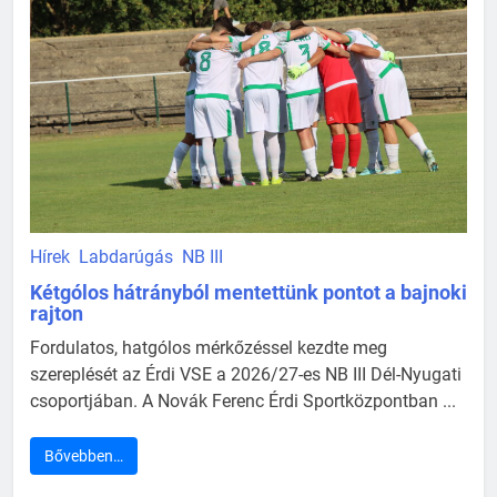
Hírek
Labdarúgás
NB III
Kétgólos hátrányból mentettünk pontot a bajnoki
rajton
Fordulatos, hatgólos mérkőzéssel kezdte meg
szereplését az Érdi VSE a 2026/27-es NB III Dél-Nyugati
csoportjában. A Novák Ferenc Érdi Sportközpontban ...
Bővebben…