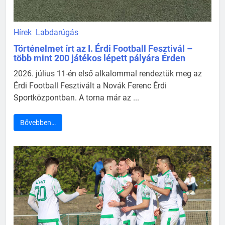
Hírek
Labdarúgás
Történelmet írt az I. Érdi Football Fesztivál –
több mint 200 játékos lépett pályára Érden
2026. július 11-én első alkalommal rendeztük meg az
Érdi Football Fesztivált a Novák Ferenc Érdi
Sportközpontban. A torna már az ...
Bővebben…