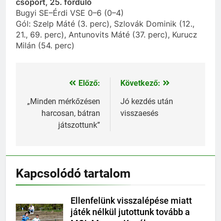
csoport, 25. forduló
Bugyi SE–Érdi VSE 0–6 (0–4)
Gól: Szelp Máté (3. perc), Szlovák Dominik (12.,
21., 69. perc), Antunovits Máté (37. perc), Kurucz
Milán (54. perc)
Előző:
Következő:
Bejegyzés
navigáció
„Minden mérkőzésen
Jó kezdés után
harcosan, bátran
visszaesés
játszottunk”
Kapcsolódó tartalom
Ellenfelünk visszalépése miatt
játék nélkül jutottunk tovább a