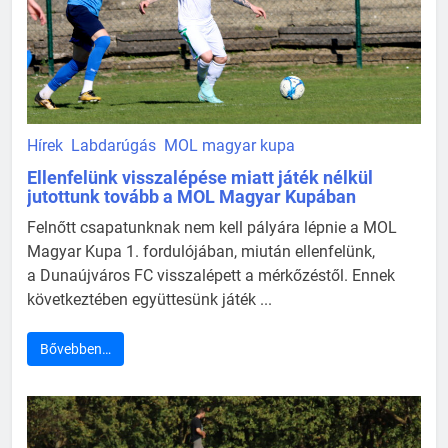
Hírek
Labdarúgás
MOL magyar kupa
Ellenfelünk visszalépése miatt játék nélkül
jutottunk tovább a MOL Magyar Kupában
Felnőtt csapatunknak nem kell pályára lépnie a MOL
Magyar Kupa 1. fordulójában, miután ellenfelünk,
a Dunaújváros FC visszalépett a mérkőzéstől. Ennek
következtében együttesünk játék ...
Bővebben…