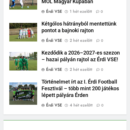
MOL Magyar Kupában
Érdi VSE
1 hét ezelőtt
0
Kétgólos hátrányból mentettünk
pontot a bajnoki rajton
Érdi VSE
2 hét ezelőtt
0
Kezdődik a 2026–2027-es szezon
– hazai pályán rajtol az Érdi VSE!
Érdi VSE
2 hét ezelőtt
0
Történelmet írt az I. Érdi Football
Fesztivál – több mint 200 játékos
lépett pályára Érden
Érdi VSE
4 hét ezelőtt
0