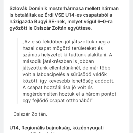
Szlovák Dominik mesterhármasa mellett hárman
is betaláltak az Érdi VSE U14-es csapatából a
házigazda Bugyi SE-nek, melyet végül 6–0-ra
győzött le Csiszár Zoltán együttese.
„Az első félidőben jól játszottuk meg a
hazai csapat mögötti területeket és
számos helyzetet ki tudtunk alakítani. A
második játékrészben is jobban
játszottunk ellenfelünknél, de már több
volt a labdacipelés a sűrűsödő védők
között, így kevesebb lehetőség adódott.
A csapat hozzáállása jó volt és
megérdemelten hoztuk el a három pontot
egy fejlődő csapat otthonából”
– Csiszár Zoltán.
U14, Regionális bajnokság, középnyugati