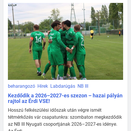
beharangozó
Hírek
Labdarúgás
NB III
Kezdődik a 2026–2027-es szezon – hazai pályán
rajtol az Érdi VSE!
Hosszú felkészülési időszak után végre ismét
tétmérkőzés vár csapatunkra: szombaton megkezdődik
az NB III Nyugati csoportjának 2026–2027-es idénye.