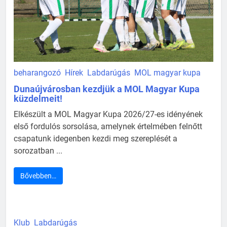
beharangozó
Hírek
Labdarúgás
MOL magyar kupa
Dunaújvárosban kezdjük a MOL Magyar Kupa
küzdelmeit!
Elkészült a MOL Magyar Kupa 2026/27-es idényének
első fordulós sorsolása, amelynek értelmében felnőtt
csapatunk idegenben kezdi meg szereplését a
sorozatban ...
Bővebben…
Klub
Labdarúgás