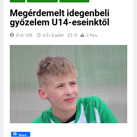
Megérdemelt idegenbeli
győzelem U14-eseinktől
0
Érdi VSE
4 Év Ezelőtt
2 Perc
Share