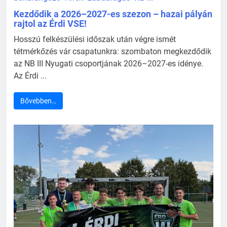
Kezdődik a 2026–2027-es szezon – hazai pályán
rajtol az Érdi VSE!
Hosszú felkészülési időszak után végre ismét
tétmérkőzés vár csapatunkra: szombaton megkezdődik
az NB III Nyugati csoportjának 2026–2027-es idénye.
Az Érdi ...
Bővebben…