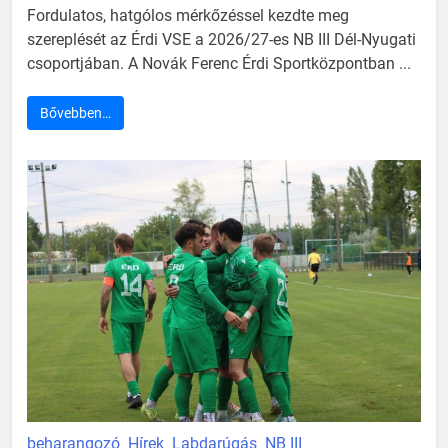
Fordulatos, hatgólos mérkőzéssel kezdte meg
szereplését az Érdi VSE a 2026/27-es NB III Dél-Nyugati
csoportjában. A Novák Ferenc Érdi Sportközpontban ...
Bővebben…
beharangozó
Hírek
Labdarúgás
NB III