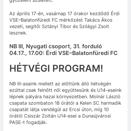
Az április 17-én, vasárnap 17 órakor kezdődő Érdi
VSE–Balatonfüredi FC mérkőzést Takács Ákos
vezeti, segítői Sztányi Tibor és Szilágyi Zsolt
lesznek.
NB III, Nyugati csoport, 31. forduló
04.17., 17.00:
Érdi VSE–Balatonfüredi FC
HÉTVÉGI PROGRAM!
NB III-asaink mellett az előttünk álló hétvégén
ezúttal csak felnőtt női együttesünk és U14-eseink
lépnek pályára hazai környezetben. Molnár László
csapata szombaton 18 órától a Kelen SC harmadik
csapatát látja vendégül az Ercsi úton, míg 10
órától Csiszár Zoltán U14-esei a Dunaújvárosi
PASE-t fogadják.