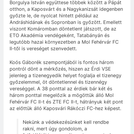
Borgulya István együttese többek között a Pápát
otthon, a Kaposvárt és a Nagykanizsát idegenben
győzte le, de nyolcat hintett például az
Andráshidának és Sopronban is győzött. Emellett
viszont Komáromban döntetlent játszott, de az
ETO Akadémia vendégeként, Tatabányán és
legutóbb hazai környezetben a Mol Fehérvár FC
II-től is vereséget szenvedett.
Koós Gáborék szempontjából is fontos három
pontról dönt a mérkőzés, hiszen az Érdi VSE
jelenleg a tizenegyedik helyet foglalja el tizenegy
győzelemmel, öt döntetlennel és tizennégy
vereséggel. A 38 ponttal az érdiek bár két és
három ponttal megelőzik a mögöttük álló Mol
Fehérvár FC II-t és ZTE FC II-t, hátrányuk két pont
az előttük álló Kaposvári Rákóczi FC-hez képest.
Nekünk a védekezésünket kell rendbe
rakni, mert úgy gondolom, a