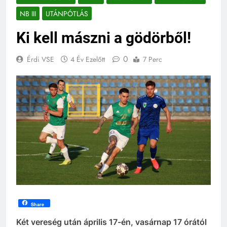
NB III
UTÁNPÓTLÁS
Ki kell mászni a gödörből!
0
Érdi VSE
4 Év Ezelőtt
7 Perc
Share
Két vereség után április 17-én, vasárnap 17 órától