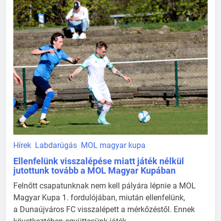
Hírek
Labdarúgás
MOL magyar kupa
Ellenfelünk visszalépése miatt játék nélkül
jutottunk tovább a MOL Magyar Kupában
Felnőtt csapatunknak nem kell pályára lépnie a MOL
Magyar Kupa 1. fordulójában, miután ellenfelünk,
a Dunaújváros FC visszalépett a mérkőzéstől. Ennek