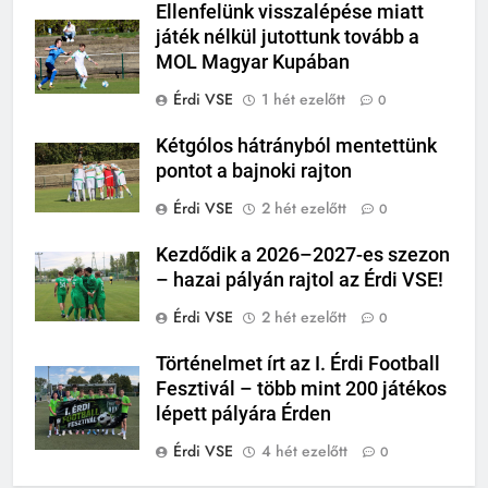
Ellenfelünk visszalépése miatt
játék nélkül jutottunk tovább a
MOL Magyar Kupában
Érdi VSE
1 hét ezelőtt
0
Kétgólos hátrányból mentettünk
pontot a bajnoki rajton
Érdi VSE
2 hét ezelőtt
0
Kezdődik a 2026–2027-es szezon
– hazai pályán rajtol az Érdi VSE!
Érdi VSE
2 hét ezelőtt
0
Történelmet írt az I. Érdi Football
Fesztivál – több mint 200 játékos
lépett pályára Érden
Érdi VSE
4 hét ezelőtt
0