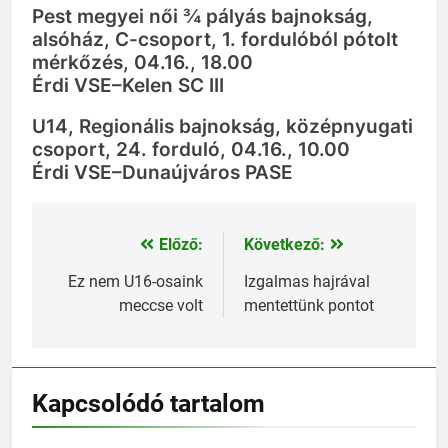
Pest megyei női ¾ pályás bajnokság,
alsóház, C-csoport, 1. fordulóból pótolt
mérkőzés, 04.16., 18.00
Érdi VSE–Kelen SC III
U14, Regionális bajnokság, középnyugati
csoport, 24. forduló, 04.16., 10.00
Érdi VSE–Dunaújváros PASE
Előző:
Következő:
Bejegyzés
navigáció
Ez nem U16-osaink
Izgalmas hajrával
meccse volt
mentettünk pontot
Kapcsolódó tartalom