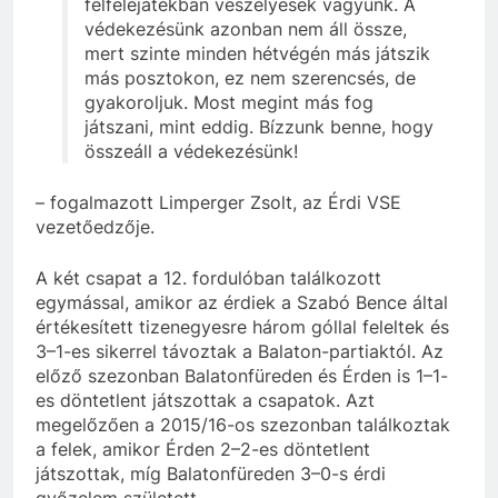
felfeléjátékban veszélyesek vagyunk. A
védekezésünk azonban nem áll össze,
mert szinte minden hétvégén más játszik
más posztokon, ez nem szerencsés, de
gyakoroljuk. Most megint más fog
játszani, mint eddig. Bízzunk benne, hogy
összeáll a védekezésünk!
– fogalmazott Limperger Zsolt, az Érdi VSE
vezetőedzője.
A két csapat a 12. fordulóban találkozott
egymással, amikor az érdiek a Szabó Bence által
értékesített tizenegyesre három góllal feleltek és
3–1-es sikerrel távoztak a Balaton-partiaktól. Az
előző szezonban Balatonfüreden és Érden is 1–1-
es döntetlent játszottak a csapatok. Azt
megelőzően a 2015/16-os szezonban találkoztak
a felek, amikor Érden 2–2-es döntetlent
játszottak, míg Balatonfüreden 3–0-s érdi
győzelem született.