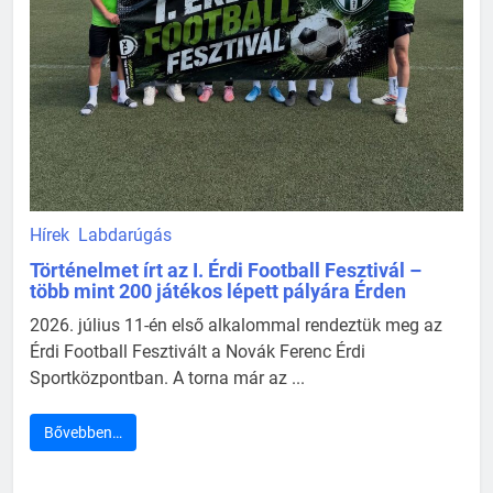
Hírek
Labdarúgás
Történelmet írt az I. Érdi Football Fesztivál –
több mint 200 játékos lépett pályára Érden
2026. július 11-én első alkalommal rendeztük meg az
Érdi Football Fesztivált a Novák Ferenc Érdi
Sportközpontban. A torna már az ...
Bővebben…