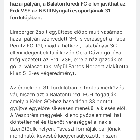
hazai pályán, a Balatonfüredi FC ellen javíthat az
Érdi VSE az NB III Nyugati csoportjának 31.
fordulójában.
Limperger Zsolt együttese előbb múlt vasárnap
hazai pályán szenvedett 3–0-s vereséget a Pápai
Perutz FC-től, majd a hétközi, Tatabányai SC
elleni idegenbeli találkozón Gera Dávid góljával
még vezetett az Érdi VSE, erre a házigazdák öt
góllal válaszoltak, végül Bartos Norbert alakította
ki az 5–2-es végeredményt.
Az érdiekre a 31. fordulóban is fontos mérkőzés
vár, hiszen azt a Balatonfüredi FC-t fogadják,
amely a Kelen SC-hez hasonlóan 33 pontot
gyűjtve egyelőre sikeresen menekül a kiesés elől.
A Veszprém megyeiek kilenc győzelemmel, hat
döntetlennel és tizenöt vereséggel állnak a
tizenötödik helyen. Tavaszi formájuk bár jónak
mondható, kevésbé kiegyensúlyozott, hiszen