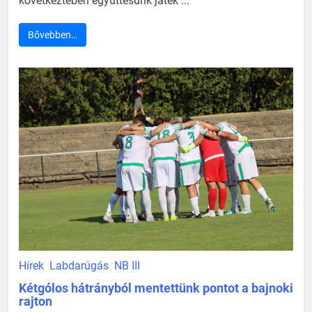
következtében együttesünk játék ...
Bővebben…
Hírek
Labdarúgás
NB III
Kétgólos hátrányból mentettünk pontot a bajnoki
rajton