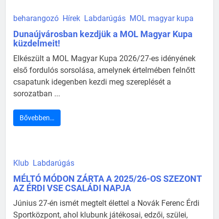
beharangozó
Hírek
Labdarúgás
MOL magyar kupa
Dunaújvárosban kezdjük a MOL Magyar Kupa
küzdelmeit!
Elkészült a MOL Magyar Kupa 2026/27-es idényének
első fordulós sorsolása, amelynek értelmében felnőtt
csapatunk idegenben kezdi meg szereplését a
sorozatban ...
Bővebben…
Klub
Labdarúgás
MÉLTÓ MÓDON ZÁRTA A 2025/26-OS SZEZONT
AZ ÉRDI VSE CSALÁDI NAPJA
Június 27-én ismét megtelt élettel a Novák Ferenc Érdi
Sportközpont, ahol klubunk játékosai, edzői, szülei,