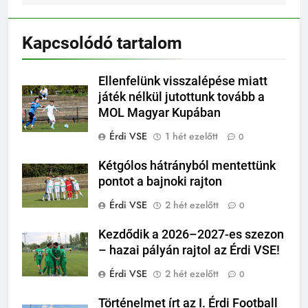
Kapcsolódó tartalom
Ellenfelünk visszalépése miatt
játék nélkül jutottunk tovább a
MOL Magyar Kupában
Érdi VSE
1 hét ezelőtt
0
Kétgólos hátrányból mentettünk
pontot a bajnoki rajton
Érdi VSE
2 hét ezelőtt
0
Kezdődik a 2026–2027-es szezon
– hazai pályán rajtol az Érdi VSE!
Érdi VSE
2 hét ezelőtt
0
Történelmet írt az I. Érdi Football