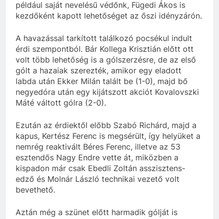
például saját nevelésű védőnk, Fügedi Ákos is
kezdőként kapott lehetőséget az őszi idényzárón.
A havazással tarkított találkozó pocsékul indult
érdi szempontból. Bár Kollega Krisztián előtt ott
volt több lehetőség is a gólszerzésre, de az első
gólt a hazaiak szerezték, amikor egy eladott
labda után Ekker Milán talált be (1-0), majd bő
negyedóra után egy kijátszott akciót Kovalovszki
Máté váltott gólra (2-0).
Ezután az érdiektől előbb Szabó Richárd, majd a
kapus, Kertész Ferenc is megsérült, így helyüket a
nemrég reaktivált Béres Ferenc, illetve az 53
esztendős Nagy Endre vette át, miközben a
kispadon már csak Ebedli Zoltán asszisztens-
edző és Molnár László technikai vezető volt
bevethető.
Aztán még a szünet előtt harmadik gólját is