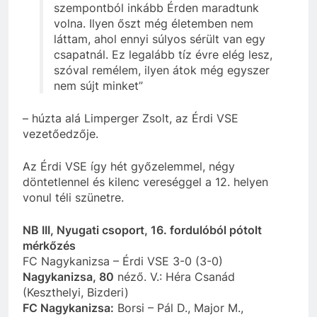
szempontból inkább Érden maradtunk
volna. Ilyen őszt még életemben nem
láttam, ahol ennyi súlyos sérült van egy
csapatnál. Ez legalább tíz évre elég lesz,
szóval remélem, ilyen átok még egyszer
nem sújt minket”
– húzta alá Limperger Zsolt, az Érdi VSE
vezetőedzője.
Az Érdi VSE így hét győzelemmel, négy
döntetlennel és kilenc vereséggel a 12. helyen
vonul téli szünetre.
NB III, Nyugati csoport, 16. fordulóból pótolt
mérkőzés
FC Nagykanizsa – Érdi VSE 3-0 (3-0)
Nagykanizsa, 80
néző. V.: Héra Csanád
(Keszthelyi, Bizderi)
FC Nagykanizsa:
Borsi – Pál D., Major M.,