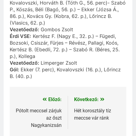
Kovalovszki, Horváth B. (Tóth G., 56. perc)- Szabó
P., Kószás, Béli (Bagó, 56. p.) – Ekker (Józsa Á.,
86. p.), Kovács Gy. (Kobra, 62. p.), Lőrincz B.
(Vlasics, 62. p.)
Vezetőedző:
Gombos Zsolt
Érdi VSE:
Kertész F. (Nagy E., 32. p.) – Fügedi,
Bozsoki, Csiszár, Fürjes – Révész, Pallagi, Koós,
Kertész B. (Ebedli, 72. p.) – Szabó R. (Béres, 25.
p.), Kollega
Vezetőedző:
Limperger Zsolt
Gól:
Ekker (7. perc), Kovalovszki (16. p.), Lőrincz
B. (40. p.)
Előző:
Következő:
Bejegyzés
navigáció
Pótolt meccsel zárjuk
Hét korosztály tíz
az őszt
meccse vár ránk
Nagykanizsán