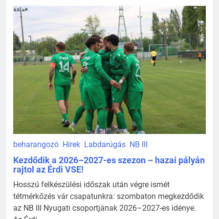
beharangozó
Hírek
Labdarúgás
NB III
Kezdődik a 2026–2027-es szezon – hazai pályán
rajtol az Érdi VSE!
Hosszú felkészülési időszak után végre ismét
tétmérkőzés vár csapatunkra: szombaton megkezdődik
az NB III Nyugati csoportjának 2026–2027-es idénye.