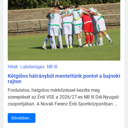
Hírek
Labdarúgás
NB III
Kétgólos hátrányból mentettünk pontot a bajnoki
rajton
Fordulatos, hatgólos mérkőzéssel kezdte meg
szereplését az Érdi VSE a 2026/27-es NB III Dél-Nyugati
csoportjában. A Novák Ferenc Érdi Sportközpontban ...
Bővebben…