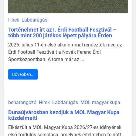
Hírek
Labdarúgás
Történelmet írt az I. Érdi Football Fesztivál –
több mint 200 játékos lépett pályára Érden
2026. július 11-én első alkalommal rendeztük meg az
Érdi Football Fesztivált a Novák Ferenc Érdi
Sportközpontban. A torna már az ...
Bővebben…
beharangozó
Hírek
Labdarúgás
MOL magyar kupa
Dunaújvárosban kezdjük a MOL Magyar Kupa
küzdelmeit!
Elkészült a MOL Magyar Kupa 2026/27-es idényének
első fordulós sorsolása, amelynek értelmében felnőtt