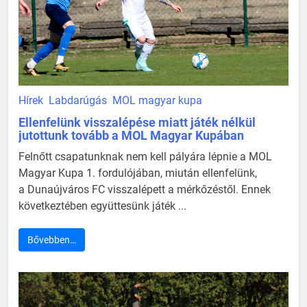
Hírek
Labdarúgás
MOL magyar kupa
Ellenfelünk visszalépése miatt játék nélkül
jutottunk tovább a MOL Magyar Kupában
Felnőtt csapatunknak nem kell pályára lépnie a MOL
Magyar Kupa 1. fordulójában, miután ellenfelünk,
a Dunaújváros FC visszalépett a mérkőzéstől. Ennek
következtében együttesünk játék ...
Bővebben…