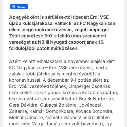
Share
Az egyébként is sérülésektől tizedelt Érdi VSE
újabb kulcsjátékosai váltak ki az FC Nagykanizsa
elleni idegenbeli mérkőzésen, végül Limperger
Zsolt együttese 3-0-s félidő után szenvedett
vereséget az NB III Nyugati csoportjának 16.
fordulójából pótolt mérkőzésen.
Azért kellett elhalasztani a november elejére kiírt
FC Nagykanizsa – Érdi VSE mérkőzést, mert a
zalaiak több játékosa is megfertőződött a
koronavírussal. A december 9-i pótlás előtt az
Érdi VSE vezetőedzőjének, Limperger Zsoltnak
nem kellett sokat gondolkoznia a kezdő csapaton,
hiszen ezúttal sem számíthatott Borek Norbertre,
Gera Dávidra, Gubacsi Zoltánra, Jovánczai
Zoltánra, Kalmár Domonkosra, Kovács Botondra,
Molnár Dánielre, Németh Gábor Vincére, illetve
most még Varga Tamás sem volt bevethető, így