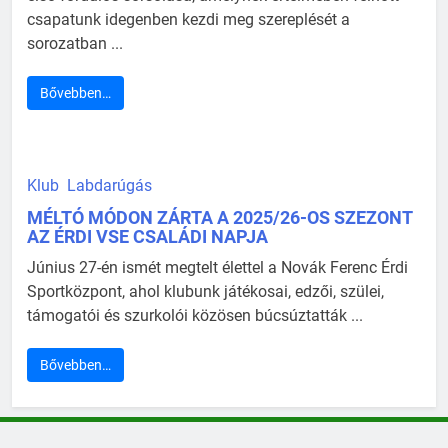
csapatunk idegenben kezdi meg szereplését a
sorozatban ...
Bővebben…
Klub
Labdarúgás
MÉLTÓ MÓDON ZÁRTA A 2025/26-OS SZEZONT
AZ ÉRDI VSE CSALÁDI NAPJA
Június 27-én ismét megtelt élettel a Novák Ferenc Érdi
Sportközpont, ahol klubunk játékosai, edzői, szülei,
támogatói és szurkolói közösen búcsúztatták ...
Bővebben…