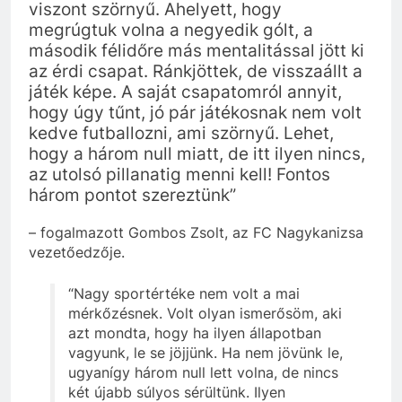
viszont szörnyű. Ahelyett, hogy
megrúgtuk volna a negyedik gólt, a
második félidőre más mentalitással jött ki
az érdi csapat. Ránkjöttek, de visszaállt a
játék képe. A saját csapatomról annyit,
hogy úgy tűnt, jó pár játékosnak nem volt
kedve futballozni, ami szörnyű. Lehet,
hogy a három null miatt, de itt ilyen nincs,
az utolsó pillanatig menni kell! Fontos
három pontot szereztünk”
– fogalmazott Gombos Zsolt, az FC Nagykanizsa
vezetőedzője.
“Nagy sportértéke nem volt a mai
mérkőzésnek. Volt olyan ismerősöm, aki
azt mondta, hogy ha ilyen állapotban
vagyunk, le se jöjjünk. Ha nem jövünk le,
ugyanígy három null lett volna, de nincs
két újabb súlyos sérültünk. Ilyen