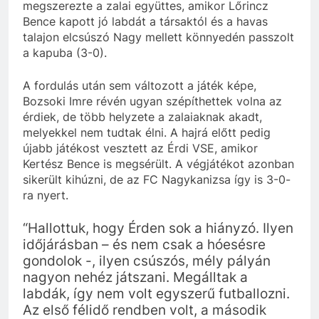
megszerezte a zalai együttes, amikor Lőrincz
Bence kapott jó labdát a társaktól és a havas
talajon elcsúszó Nagy mellett könnyedén passzolt
a kapuba (3-0).
A fordulás után sem változott a játék képe,
Bozsoki Imre révén ugyan szépíthettek volna az
érdiek, de több helyzete a zalaiaknak akadt,
melyekkel nem tudtak élni. A hajrá előtt pedig
újabb játékost vesztett az Érdi VSE, amikor
Kertész Bence is megsérült. A végjátékot azonban
sikerült kihúzni, de az FC Nagykanizsa így is 3-0-
ra nyert.
“Hallottuk, hogy Érden sok a hiányzó. Ilyen
időjárásban – és nem csak a hóesésre
gondolok -, ilyen csúszós, mély pályán
nagyon nehéz játszani. Megálltak a
labdák, így nem volt egyszerű futballozni.
Az első félidő rendben volt, a második