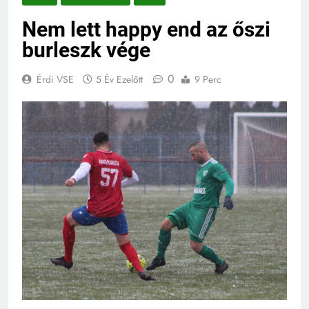
Nem lett happy end az őszi
burleszk vége
0
Érdi VSE
5 Év Ezelőtt
9 Perc