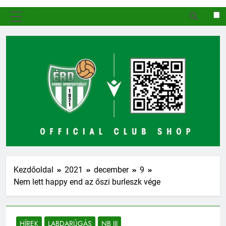
MENÜ
Kezdőoldal
2021
december
9
Nem lett happy end az őszi burleszk vége
HÍREK
LABDARÚGÁS
NB III