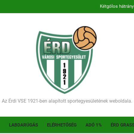
Kétgólos hátrány
Kezdődik a 2026–2027-es sze
Történelmet írt az I. Érdi Football Fesztivál – tö
Ellenfelünk visszalépése miatt játék nélkül
Kétgólos hátrány
Kezdődik a 2026–2027-es sze
Történelmet írt az I. Érdi Football Fesztivál – tö
Az Érdi VSE 1921-ben alapított sportegyesületének weboldala.
LABDARÚGÁS
ELÉRHETŐSÉG
ADÓ 1%
ÉRD GRAS