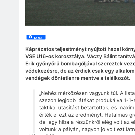
Share
Káprázatos teljesítményt nyújtott hazai körn
VSE U16-os korosztálya. Váczy Bálint tanítvá
Erik gyönyörű bombagóljával szereztek vezet
védekezésre, de az érdiek csak egy alkalomm
vendégek döntetlenre mentve a találkozót.
„Nehéz mérkőzésen vagyunk túl. A list
szezon legjobb játékát produkálva 1-1-
taktikai utasítást betartottak, és maxim
érték el ezt az eredményt. Hatalmas gra
de egy hiba a részünkről elég volt az e
voltunk a pályán, nagyon jó volt ezt lát