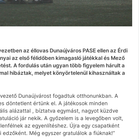
yezetben az éllovas Dunaújváros PASE ellen az Érdi
nyai az első félidőben kimagasló játékkal és Mező
ést. A fordulás után ugyan több figyelem hárult a
al hibáztak, melyet könyörtelenül kihasználtak a
avezető Dunaújvárost fogadtuk otthonunkban. A
es döntetlent értünk el. A játékosok minden
ális alázattal , bíztatva egymást, nagyot küzdve
tuláció jár nekik. A győzelem is a levegőben volt,
llenfélnek az egyenlítéshez. Újra egy csapatként
ni edzőként. Még egyszer gratulálok a fiúknak!”