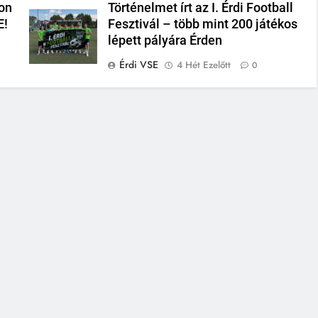
on
Történelmet írt az I. Érdi Football
E!
Fesztivál – több mint 200 játékos
lépett pályára Érden
Érdi VSE
4 Hét Ezelőtt
0