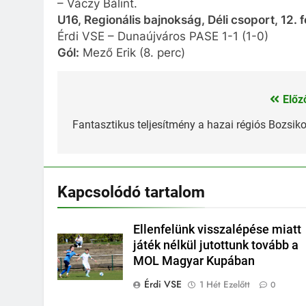
– Váczy Bálint.
U16, Regionális bajnokság, Déli csoport, 12. 
Érdi VSE – Dunaújváros PASE 1-1 (1-0)
Gól:
Mező Erik (8. perc)
Előz
Bejegyzés
navigáció
Fantasztikus teljesítmény a hazai régiós Bozsik
Kapcsolódó tartalom
Ellenfelünk visszalépése miatt
játék nélkül jutottunk tovább a
MOL Magyar Kupában
Érdi VSE
1 Hét Ezelőtt
0