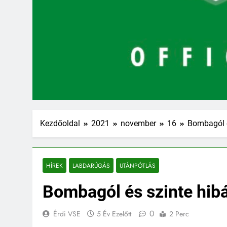
Kezdőoldal
2021
november
16
Bombagól és
HÍREK
LABDARÚGÁS
UTÁNPÓTLÁS
Bombagól és szinte hibát
0
Érdi VSE
5 Év Ezelőtt
2 Perc