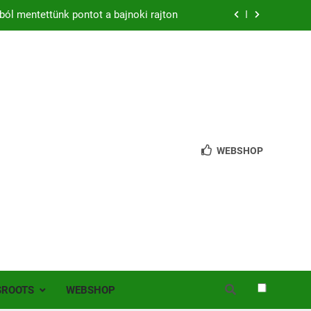
ból mentettünk pontot a bajnoki rajton
zon – hazai pályán rajtol az Érdi VSE!
bb mint 200 játékos lépett pályára Érden
 jutottunk tovább a MOL Magyar Kupában
ból mentettünk pontot a bajnoki rajton
WEBSHOP
zon – hazai pályán rajtol az Érdi VSE!
bb mint 200 játékos lépett pályára Érden
SROOTS
WEBSHOP