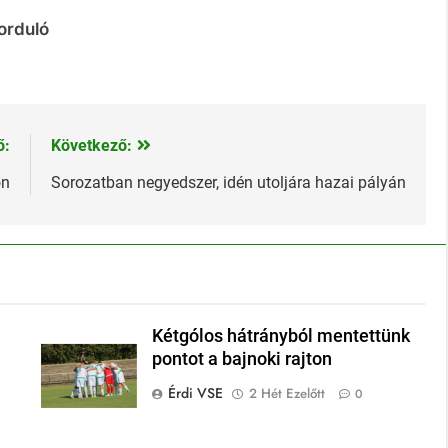
forduló
ő:
Következő:
on
Sorozatban negyedszer, idén utoljára hazai pályán
Kétgólos hátrányból mentettünk
pontot a bajnoki rajton
Érdi VSE
2 Hét Ezelőtt
0