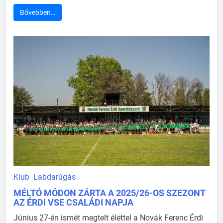
Bővebben…
Klub
Labdarúgás
MÉLTÓ MÓDON ZÁRTA A 2025/26-OS SZEZONT
AZ ÉRDI VSE CSALÁDI NAPJA
Június 27-én ismét megtelt élettel a Novák Ferenc Érdi