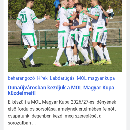
beharangozó
Hírek
Labdarúgás
MOL magyar kupa
Dunaújvárosban kezdjük a MOL Magyar Kupa
küzdelmeit!
Elkészült a MOL Magyar Kupa 2026/27-es idényének
első fordulós sorsolása, amelynek értelmében felnőtt
csapatunk idegenben kezdi meg szereplését a
sorozatban ...