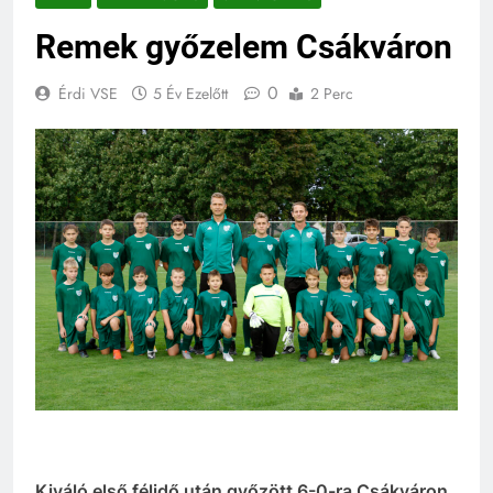
Remek győzelem Csákváron
0
Érdi VSE
5 Év Ezelőtt
2 Perc
Kiváló első félidő után győzött 6-0-ra Csákváron