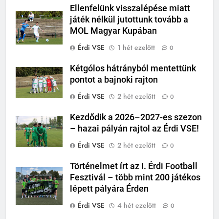
Ellenfelünk visszalépése miatt
játék nélkül jutottunk tovább a
MOL Magyar Kupában
Érdi VSE
1 hét ezelőtt
0
Kétgólos hátrányból mentettünk
pontot a bajnoki rajton
Érdi VSE
2 hét ezelőtt
0
Kezdődik a 2026–2027-es szezon
– hazai pályán rajtol az Érdi VSE!
Érdi VSE
2 hét ezelőtt
0
Történelmet írt az I. Érdi Football
Fesztivál – több mint 200 játékos
lépett pályára Érden
Érdi VSE
4 hét ezelőtt
0