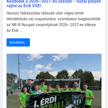
Kezdődik a 2026–2027-es szezon – hazai pályán
rajtol az Érdi VSE!
Hosszú felkészülési időszak után végre ismét
tétmérkőzés vár csapatunkra: szombaton megkezdődik
az NB III Nyugati csoportjának 2026–2027-es idénye.
Az Érdi ...
Bővebben…