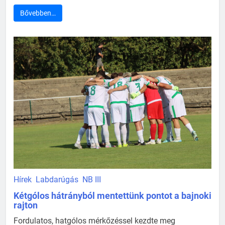
Bővebben…
Hírek
Labdarúgás
NB III
Kétgólos hátrányból mentettünk pontot a bajnoki
rajton
Fordulatos, hatgólos mérkőzéssel kezdte meg