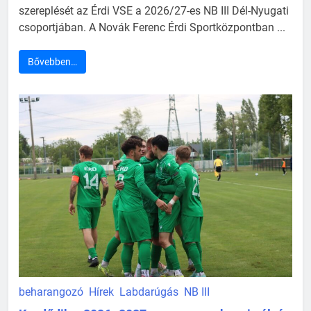
szereplését az Érdi VSE a 2026/27-es NB III Dél-Nyugati
csoportjában. A Novák Ferenc Érdi Sportközpontban ...
Bővebben…
beharangozó
Hírek
Labdarúgás
NB III