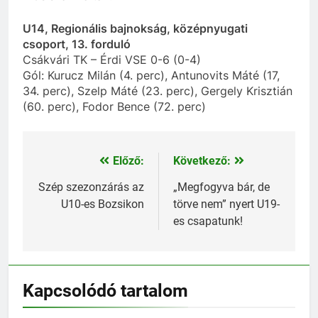
U14, Regionális bajnokság, középnyugati
csoport, 13. forduló
Csákvári TK – Érdi VSE 0-6 (0-4)
Gól: Kurucz Milán (4. perc), Antunovits Máté (17,
34. perc), Szelp Máté (23. perc), Gergely Krisztián
(60. perc), Fodor Bence (72. perc)
Előző:
Következő:
Bejegyzés
navigáció
Szép szezonzárás az
„Megfogyva bár, de
U10-es Bozsikon
törve nem” nyert U19-
es csapatunk!
Kapcsolódó tartalom