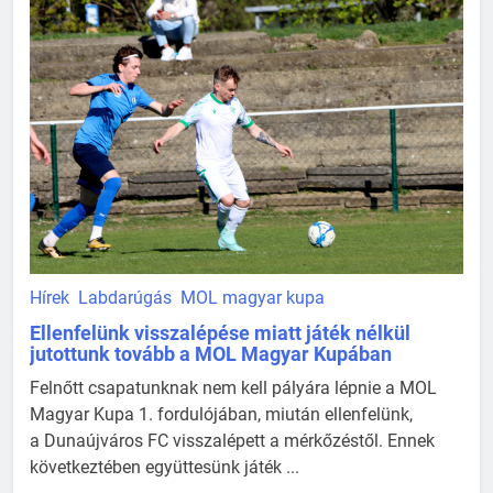
Hírek
Labdarúgás
MOL magyar kupa
Ellenfelünk visszalépése miatt játék nélkül
jutottunk tovább a MOL Magyar Kupában
Felnőtt csapatunknak nem kell pályára lépnie a MOL
Magyar Kupa 1. fordulójában, miután ellenfelünk,
a Dunaújváros FC visszalépett a mérkőzéstől. Ennek
következtében együttesünk játék ...