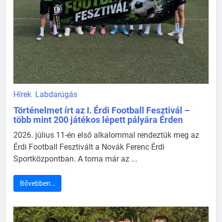
Hírek
Labdarúgás
Történelmet írt az I. Érdi Football Fesztivál –
több mint 200 játékos lépett pályára Érden
2026. július 11-én első alkalommal rendeztük meg az
Érdi Football Fesztivált a Novák Ferenc Érdi
Sportközpontban. A torna már az ...
Bővebben…