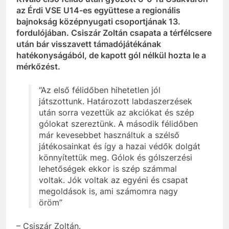
az Érdi VSE U14-es együttese a regionális
bajnokság középnyugati csoportjának 13.
fordulójában. Csiszár Zoltán csapata a térfélcsere
után bár visszavett támadójátékának
hatékonyságából, de kapott gól nélkül hozta le a
mérkőzést.
“Az első félidőben hihetetlen jól
játszottunk. Határozott labdaszerzések
után sorra vezettük az akciókat és szép
gólokat szereztünk. A második félidőben
már kevesebbet használtuk a szélső
játékosainkat és így a hazai védők dolgát
könnyítettük meg. Gólok és gólszerzési
lehetőségek ekkor is szép számmal
voltak. Jók voltak az egyéni és csapat
megoldások is, ami számomra nagy
öröm”
– Csiszár Zoltán.