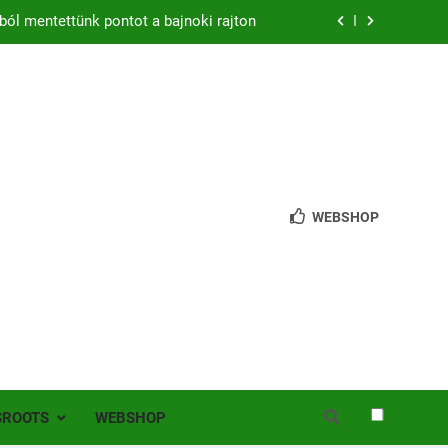
ból mentettünk pontot a bajnoki rajton
zon – hazai pályán rajtol az Érdi VSE!
bb mint 200 játékos lépett pályára Érden
 jutottunk tovább a MOL Magyar Kupában
ból mentettünk pontot a bajnoki rajton
WEBSHOP
zon – hazai pályán rajtol az Érdi VSE!
bb mint 200 játékos lépett pályára Érden
SROOTS
WEBSHOP