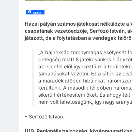
Share
Hazai pályán számos játékosát nélkülözte a 
csapatának vezetőedzője, Serfőző István, aki
játszott, de a folytatásban a vendégek felőr
„A bajnokság toronymagas esélyesét fo
betegség miatt 8 játékosunk is hiányzot
az ellenfél elől igyekeztünk a területek
támadásokat vezetni. Ez a játék az els
a maradék időben hibáinkat háromszor 
kerültünk. A második félidőben háromsz
sikerült értékesíteni őket. És ahogy telt
nem volt lehetőségünk, így nagy aranyú
– Serfőző István.
U19, Regionális bajnokság, középnyugati csop