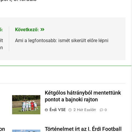
ő:
Következő:
lt
Ami a legfontosabb: ismét sikerült előre lépni
on
Kétgólos hátrányból mentettünk
pontot a bajnoki rajton
Érdi VSE
2 Hét Ezelőtt
0
on
Történelmet írt az I. Érdi Football