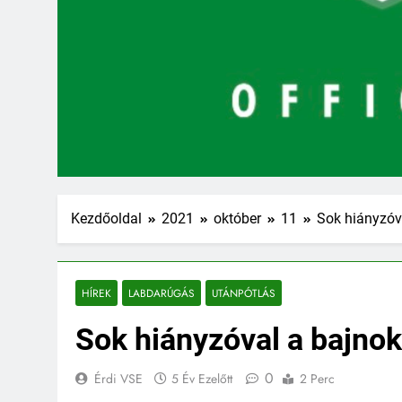
Kezdőoldal
2021
október
11
Sok hiányzóv
HÍREK
LABDARÚGÁS
UTÁNPÓTLÁS
Sok hiányzóval a bajnok
0
Érdi VSE
5 Év Ezelőtt
2 Perc