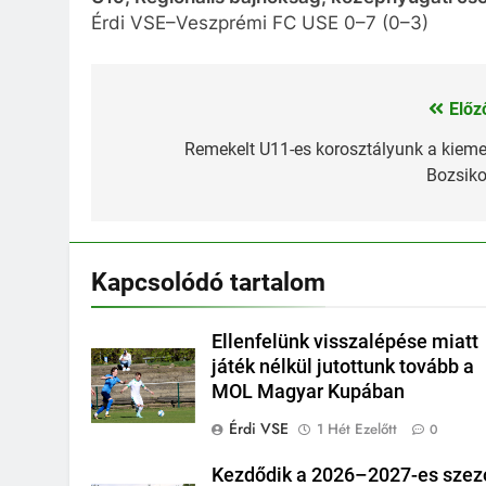
Érdi VSE–Veszprémi FC USE 0–7 (0–3)
Előz
Bejegyzés
navigáció
Remekelt U11-es korosztályunk a kieme
Bozsik
Kapcsolódó tartalom
Ellenfelünk visszalépése miatt
játék nélkül jutottunk tovább a
MOL Magyar Kupában
Érdi VSE
1 Hét Ezelőtt
0
Kezdődik a 2026–2027-es szez