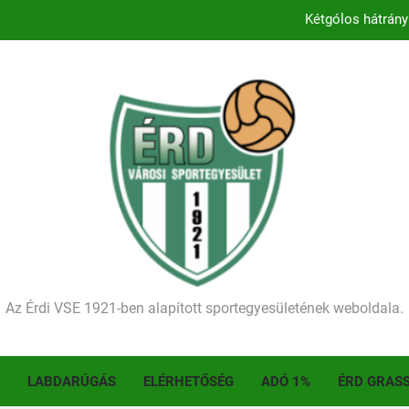
Kétgólos hátrány
Kezdődik a 2026–2027-es sze
Történelmet írt az I. Érdi Football Fesztivál – tö
Ellenfelünk visszalépése miatt játék nélkül
Kétgólos hátrány
Kezdődik a 2026–2027-es sze
Történelmet írt az I. Érdi Football Fesztivál – tö
Az Érdi VSE 1921-ben alapított sportegyesületének weboldala.
LABDARÚGÁS
ELÉRHETŐSÉG
ADÓ 1%
ÉRD GRAS