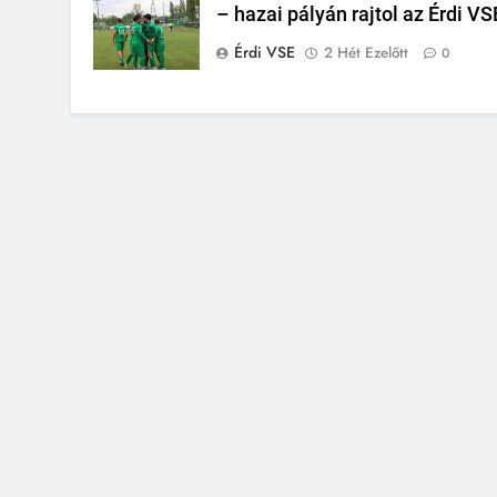
– hazai pályán rajtol az Érdi VS
Érdi VSE
2 Hét Ezelőtt
0