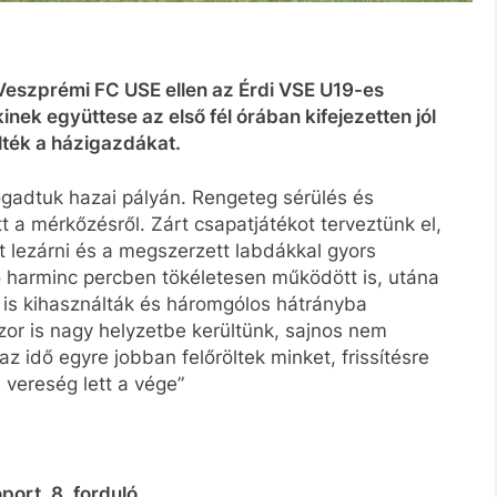
Veszprémi FC USE ellen az Érdi VSE U19-es
nek együttese az első fél órában kifejezetten jól
ölték a házigazdákat.
gadtuk hazai pályán. Rengeteg sérülés és
t a mérkőzésről. Zárt csapatjátékot terveztünk el,
et lezárni és a megszerzett labdákkal gyors
ő harminc percben tökéletesen működött is, utána
is kihasználták és háromgólos hátrányba
or is nagy helyzetbe kerültünk, sajnos nem
 az idő egyre jobban felőröltek minket, frissítésre
 vereség lett a vége”
ort, 8. forduló