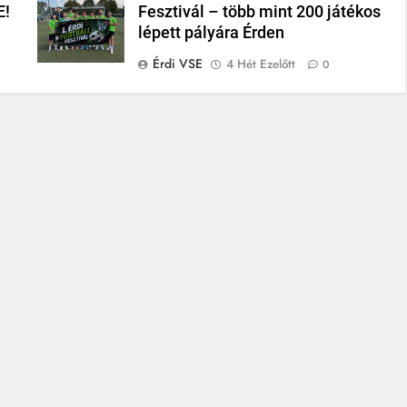
E!
Fesztivál – több mint 200 játékos
lépett pályára Érden
Érdi VSE
4 Hét Ezelőtt
0