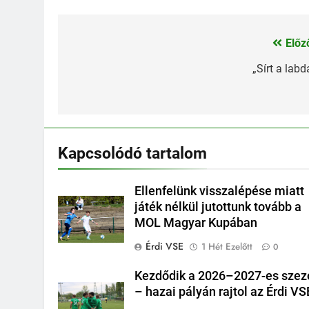
Előz
Bejegyzés
navigáció
„Sírt a labd
Kapcsolódó tartalom
Ellenfelünk visszalépése miatt
játék nélkül jutottunk tovább a
MOL Magyar Kupában
Érdi VSE
1 Hét Ezelőtt
0
Kezdődik a 2026–2027-es szez
– hazai pályán rajtol az Érdi VS