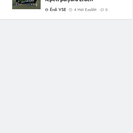
Érdi VSE
4 Hét Ezelőtt
0