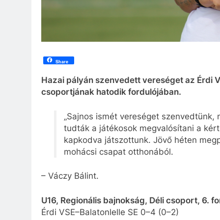
Share
Hazai pályán szenvedett vereséget az Érdi V
csoportjának hatodik fordulójában.
„Sajnos ismét vereséget szenvedtünk, n
tudták a játékosok megvalósítani a kért 
kapkodva játszottunk. Jövő héten megpr
mohácsi csapat otthonából.
– Váczy Bálint.
U16, Regionális bajnokság, Déli csoport, 6. f
Érdi VSE–Balatonlelle SE 0–4 (0–2)