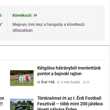
ő:
Következő:
a”
Megvan, min lesz a hangsúly a következő
időszakban
Kétgólos hátrányból mentettünk
pontot a bajnoki rajton
Érdi VSE
2 Hét Ezelőtt
0
on
Történelmet írt az I. Érdi Football
E!
Fesztivál – több mint 200 játékos
lépett pályára Érden