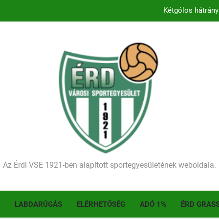
Kezdődik a 2026–2027-es sze
Történelmet írt az I. Érdi Football Fesztivál – tö
Ellenfelünk visszalépése miatt játék nélkül
Kétgólos hátrány
Kezdődik a 2026–2027-es sze
Történelmet írt az I. Érdi Football Fesztivál – tö
Az Érdi VSE 1921-ben alapított sportegyesületének weboldala.
LABDARÚGÁS
ELÉRHETŐSÉG
ADÓ 1%
ÉRD GRAS