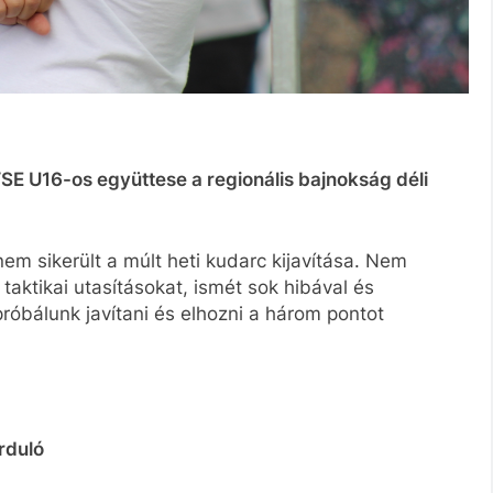
SE U16-os együttese a regionális bajnokság déli
em sikerült a múlt heti kudarc kijavítása. Nem
taktikai utasításokat, ismét sok hibával és
óbálunk javítani és elhozni a három pontot
orduló