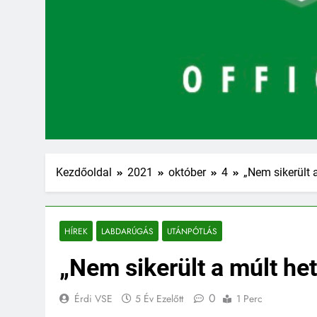
Kezdőoldal
2021
október
4
„Nem sikerült a
HÍREK
LABDARÚGÁS
UTÁNPÓTLÁS
„Nem sikerült a múlt het
0
Érdi VSE
5 Év Ezelőtt
1 Perc