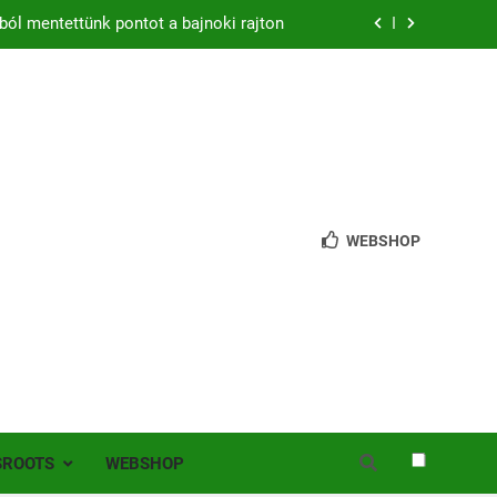
zon – hazai pályán rajtol az Érdi VSE!
bb mint 200 játékos lépett pályára Érden
 jutottunk tovább a MOL Magyar Kupában
ból mentettünk pontot a bajnoki rajton
zon – hazai pályán rajtol az Érdi VSE!
WEBSHOP
bb mint 200 játékos lépett pályára Érden
SROOTS
WEBSHOP