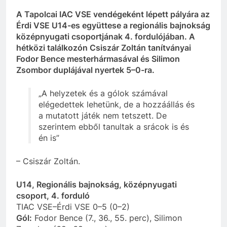
A Tapolcai IAC VSE vendégeként lépett pályára az
Érdi VSE U14-es együttese a regionális bajnokság
középnyugati csoportjának 4. fordulójában. A
hétközi találkozón Csiszár Zoltán tanítványai
Fodor Bence mesterhármasával és Silimon
Zsombor duplájával nyertek 5–0-ra.
„A helyzetek és a gólok számával
elégedettek lehetünk, de a hozzáállás és
a mutatott játék nem tetszett. De
szerintem ebből tanultak a srácok is és
én is”
– Csiszár Zoltán.
U14, Regionális bajnokság, középnyugati
csoport, 4. forduló
TIAC VSE–Érdi VSE 0–5 (0–2)
Gól:
Fodor Bence (7., 36., 55. perc), Silimon