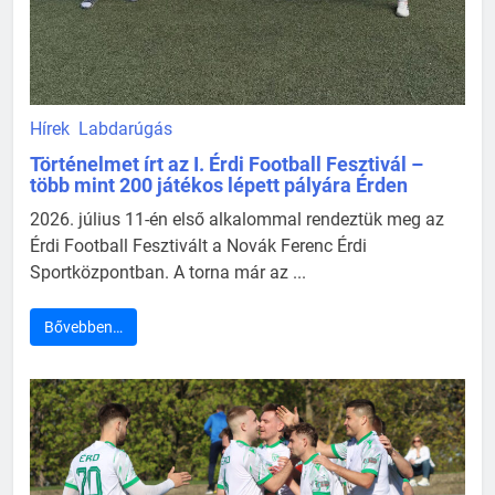
Hírek
Labdarúgás
Történelmet írt az I. Érdi Football Fesztivál –
több mint 200 játékos lépett pályára Érden
2026. július 11-én első alkalommal rendeztük meg az
Érdi Football Fesztivált a Novák Ferenc Érdi
Sportközpontban. A torna már az ...
Bővebben…