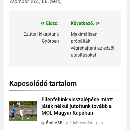
Zsombor (62., 68. perc)
Előző:
Következő:
Bejegyzés
navigáció
Ezúttal kikaptunk
Maximálisan
Győrben
próbálták
végrehajtani az edzői
utasításokat
Kapcsolódó tartalom
Ellenfelünk visszalépése miatt
játék nélkül jutottunk tovább a
MOL Magyar Kupában
Érdi VSE
1 hét ezelőtt
0