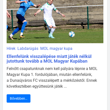
Hírek
Labdarúgás
MOL magyar kupa
Ellenfelünk visszalépése miatt játék nélkül
jutottunk tovább a MOL Magyar Kupában
Felnőtt csapatunknak nem kell pályára lépnie a MOL
Magyar Kupa 1. fordulójában, miután ellenfelünk,
a Dunaújváros FC visszalépett a mérkőzéstől. Ennek
következtében együttesünk játék ...
Bővebben…