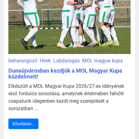
beharangozó
Hírek
Labdarúgás
MOL magyar kupa
Dunaújvárosban kezdjük a MOL Magyar Kupa
küzdelmeit!
Elkészült a MOL Magyar Kupa 2026/27-es idényének
első fordulós sorsolása, amelynek értelmében felnőtt
csapatunk idegenben kezdi meg szereplését a
sorozatban ...
Bővebben…