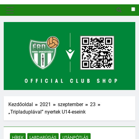
MENÜ
Kezdőoldal
2021
szeptember
23
„Tripladuplával” nyertek U14-eseink
HÍREK
LABDARÚGÁS
UTÁNPÓTLÁS