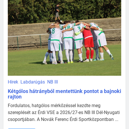
Hírek
Labdarúgás
NB III
Kétgólos hátrányból mentettünk pontot a bajnoki
rajton
Fordulatos, hatgólos mérkőzéssel kezdte meg
szereplését az Érdi VSE a 2026/27-es NB III Dél-Nyugati
csoportjában. A Novák Ferenc Érdi Sportközpontban ...