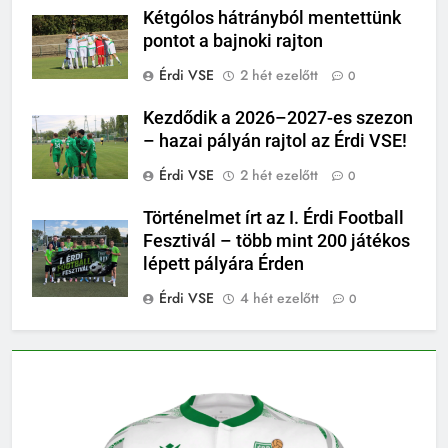
Kétgólos hátrányból mentettünk
pontot a bajnoki rajton
Érdi VSE
2 hét ezelőtt
0
Kezdődik a 2026–2027-es szezon
– hazai pályán rajtol az Érdi VSE!
Érdi VSE
2 hét ezelőtt
0
Történelmet írt az I. Érdi Football
Fesztivál – több mint 200 játékos
lépett pályára Érden
Érdi VSE
4 hét ezelőtt
0