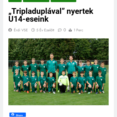
„Tripladuplával” nyertek
U14-eseink
0
Érdi VSE
5 Év Ezelőtt
1 Perc
Share