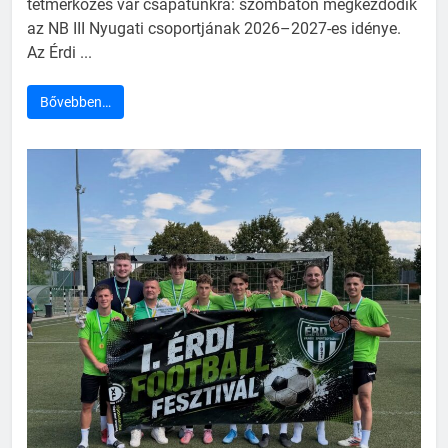
tétmérkőzés vár csapatunkra: szombaton megkezdődik
az NB III Nyugati csoportjának 2026–2027-es idénye.
Az Érdi ...
Bővebben…