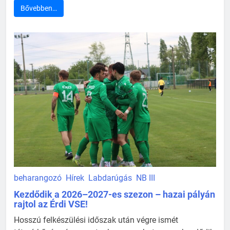
Bővebben…
beharangozó
Hírek
Labdarúgás
NB III
Kezdődik a 2026–2027-es szezon – hazai pályán
rajtol az Érdi VSE!
Hosszú felkészülési időszak után végre ismét