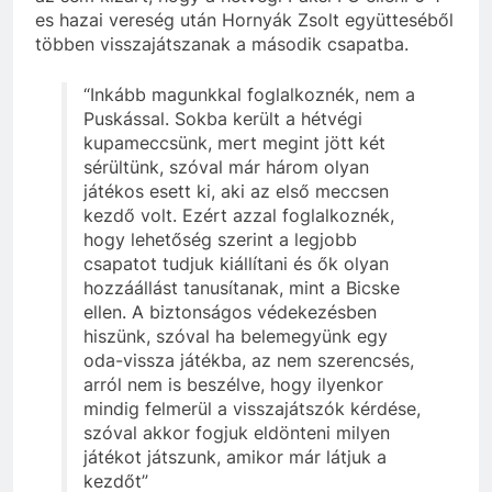
es hazai vereség után Hornyák Zsolt együtteséből
többen visszajátszanak a második csapatba.
“Inkább magunkkal foglalkoznék, nem a
Puskással. Sokba került a hétvégi
kupameccsünk, mert megint jött két
sérültünk, szóval már három olyan
játékos esett ki, aki az első meccsen
kezdő volt. Ezért azzal foglalkoznék,
hogy lehetőség szerint a legjobb
csapatot tudjuk kiállítani és ők olyan
hozzáállást tanusítanak, mint a Bicske
ellen. A biztonságos védekezésben
hiszünk, szóval ha belemegyünk egy
oda-vissza játékba, az nem szerencsés,
arról nem is beszélve, hogy ilyenkor
mindig felmerül a visszajátszók kérdése,
szóval akkor fogjuk eldönteni milyen
játékot játszunk, amikor már látjuk a
kezdőt”