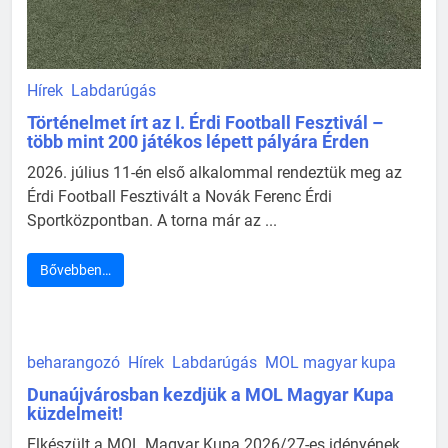
Hírek
Labdarúgás
Történelmet írt az I. Érdi Football Fesztivál –
több mint 200 játékos lépett pályára Érden
2026. július 11-én első alkalommal rendeztük meg az
Érdi Football Fesztivált a Novák Ferenc Érdi
Sportközpontban. A torna már az ...
Bővebben…
beharangozó
Hírek
Labdarúgás
MOL magyar kupa
Dunaújvárosban kezdjük a MOL Magyar Kupa
küzdelmeit!
Elkészült a MOL Magyar Kupa 2026/27-es idényének