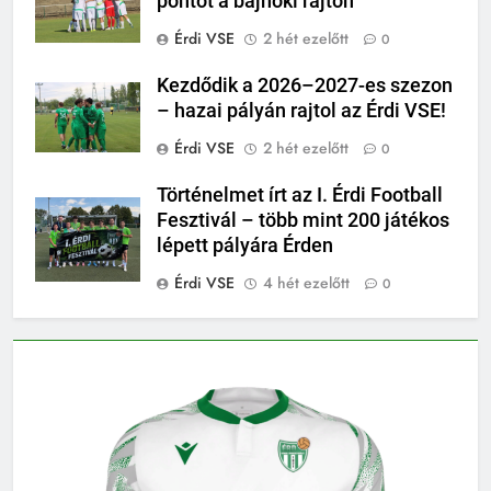
pontot a bajnoki rajton
Érdi VSE
2 hét ezelőtt
0
Kezdődik a 2026–2027-es szezon
– hazai pályán rajtol az Érdi VSE!
Érdi VSE
2 hét ezelőtt
0
Történelmet írt az I. Érdi Football
Fesztivál – több mint 200 játékos
lépett pályára Érden
Érdi VSE
4 hét ezelőtt
0