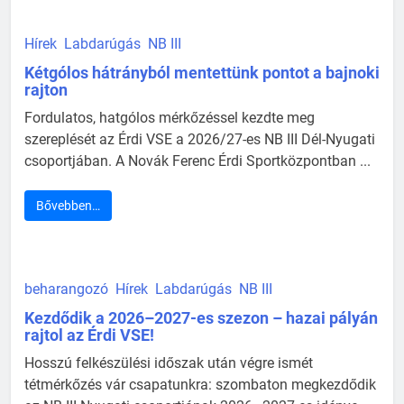
Hírek
Labdarúgás
NB III
Kétgólos hátrányból mentettünk pontot a bajnoki
rajton
Fordulatos, hatgólos mérkőzéssel kezdte meg
szereplését az Érdi VSE a 2026/27-es NB III Dél-Nyugati
csoportjában. A Novák Ferenc Érdi Sportközpontban ...
Bővebben…
beharangozó
Hírek
Labdarúgás
NB III
Kezdődik a 2026–2027-es szezon – hazai pályán
rajtol az Érdi VSE!
Hosszú felkészülési időszak után végre ismét
tétmérkőzés vár csapatunkra: szombaton megkezdődik