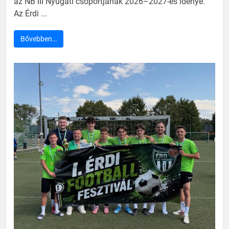
az NB III Nyugati csoportjának 2026–2027-es idénye.
Az Érdi ...
Bővebben…