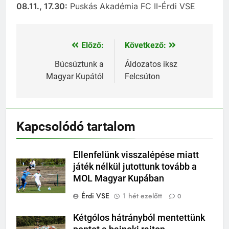
08.11., 17.30:
Puskás Akadémia FC II-Érdi VSE
Előző:
Következő:
Bejegyzés
navigáció
Búcsúztunk a
Áldozatos iksz
Magyar Kupától
Felcsúton
Kapcsolódó tartalom
Ellenfelünk visszalépése miatt
játék nélkül jutottunk tovább a
MOL Magyar Kupában
Érdi VSE
1 hét ezelőtt
0
Kétgólos hátrányból mentettünk