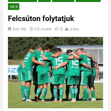
NB III
Felcsúton folytatjuk
0
Érdi VSE
5 Év Ezelőtt
6 Perc