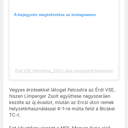
A bejegyzés megtekintése az Instagramon
Érdi VSE (@erdivse_1921) által megosztott bejegyzés
Vegyes érzésekkel látogat Felcsútra az Érdi VSE,
hiszen Limperger Zsolt együttese nagyszerűen
kezdte az új évadot, miután az Ercsi úton remek
helyzetkihasználással 4-1-re múlta felül a Bicskei
TC-t.