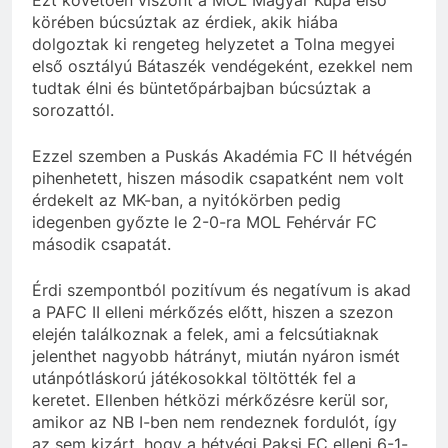
Ezt követően viszont a MOL Magyar Kupa első
körében búcsúztak az érdiek, akik hiába
dolgoztak ki rengeteg helyzetet a Tolna megyei
első osztályú Bátaszék vendégeként, ezekkel nem
tudtak élni és büntetőpárbajban búcsúztak a
sorozattól.
Ezzel szemben a Puskás Akadémia FC II hétvégén
pihenhetett, hiszen második csapatként nem volt
érdekelt az MK-ban, a nyitókörben pedig
idegenben győzte le 2-0-ra MOL Fehérvár FC
második csapatát.
Érdi szempontból pozitívum és negatívum is akad
a PAFC II elleni mérkőzés előtt, hiszen a szezon
elején találkoznak a felek, ami a felcsútiaknak
jelenthet nagyobb hátrányt, miután nyáron ismét
utánpótláskorú játékosokkal töltötték fel a
keretet. Ellenben hétközi mérkőzésre kerül sor,
amikor az NB I-ben nem rendeznek fordulót, így
az sem kizárt, hogy a hétvégi Paksi FC elleni 6-1-