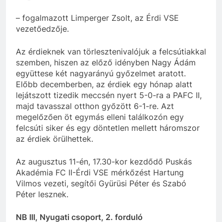
– fogalmazott Limperger Zsolt, az Érdi VSE
vezetőedzője.
Az érdieknek van törlesztenivalójuk a felcsútiakkal
szemben, hiszen az előző idényben Nagy Ádám
együttese két nagyarányú győzelmet aratott.
Előbb decemberben, az érdiek egy hónap alatt
lejátszott tizedik meccsén nyert 5-0-ra a PAFC II,
majd tavasszal otthon győzött 6-1-re. Azt
megelőzően öt egymás elleni találkozón egy
felcsúti siker és egy döntetlen mellett háromszor
az érdiek örülhettek.
Az augusztus 11-én, 17.30-kor kezdődő Puskás
Akadémia FC II-Érdi VSE mérkőzést Hartung
Vilmos vezeti, segítői Gyürüsi Péter és Szabó
Péter lesznek.
NB III, Nyugati csoport, 2. forduló