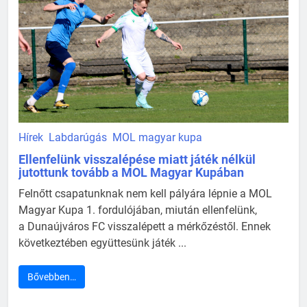
Hírek
Labdarúgás
MOL magyar kupa
Ellenfelünk visszalépése miatt játék nélkül
jutottunk tovább a MOL Magyar Kupában
Felnőtt csapatunknak nem kell pályára lépnie a MOL
Magyar Kupa 1. fordulójában, miután ellenfelünk,
a Dunaújváros FC visszalépett a mérkőzéstől. Ennek
következtében együttesünk játék ...
Bővebben…