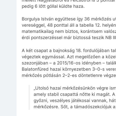
pedig 6 lőtt góllal küldte haza.
Borgulya István együttese így 36 mérkőzés u
vereséggel, 48 ponttal áll a tabella 12. he
matematikailag nem biztos, korántsem valós
érdi pontszerzéssel már biztossá teszik NB II
A két csapat a bajnokság 18. fordulójában ta
végeztek egymással. Azt megelőzően a közel
szezonjában – a 2015/16-os idényben – talál
Balatonfüred hazai környezetben 3–0-s veres
mérkőzés pótlásán 2–2-es döntetlenre végze
„Utolsó hazai mérkőzésünkön végre ismét
amely stabil csapattá nőtte ki magát. A
győzni, veszélyes játékosai vannak, há
mérkőzésre. Sőt, a támadószekciójuk az