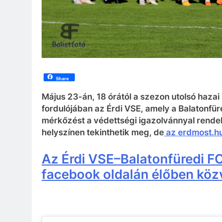
Share
Május 23-án, 18 órától a szezon utolsó hazai
fordulójában az Érdi VSE, amely a Balatonfüre
mérkőzést a védettségi igazolvánnyal rendelk
helyszínen tekinthetik meg, de
az erdmost.hu 
Az Érdi VSE–Balatonfüredi F
facebook oldalán élőben közv