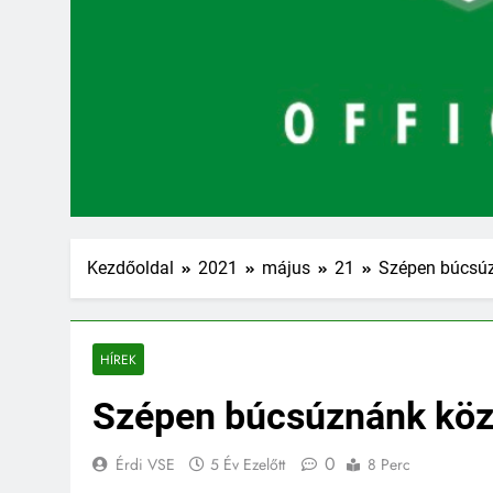
Kezdőoldal
2021
május
21
Szépen búcsú
HÍREK
Szépen búcsúznánk köz
0
Érdi VSE
5 Év Ezelőtt
8 Perc