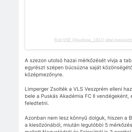
Érdi VSE (@erdivse_1921) által megoszto
A szezon utolsó hazai mérkőzését vívja a tab
egyrészt szépen búcsúzna saját közönségétől
középmezőnyre.
Limperger Zsolték a VLS Veszprém elleni ha
bele a Puskás Akadémia FC II vendégeként, e
feledtetni.
Azonban nem lesz könnyű dolguk, hiszen a B
a kiesőzónából, miután legutóbbi 5 mérkőzés
mellett Nagyatádról és Felcsútról is 3 pontta