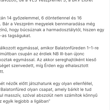
tán 14 győzelemmel, 6 döntetlennel és 16
lyén. Bár a Veszprém megyeiek bennmaradása még
zínű, hogy búcsúznak a harmadosztálytól, hiszen egy
I-as tagságukat.
lálkozott egymással, amikor Balatonfüreden 1–1-re
múltban csupán az érdiek NB III-ban újonc
koztak egymással. Az akkor sereghajtóként kieső
éget szenvedett, míg Érden egy elhalasztott
tt.
 nézők előtt játszhatunk egy olyan ellenféllel,
 Balatonfüred olyan csapat, amely bárkit le tud
tul masszív, szóval abszolút nem számítok könnyű
 egyik legjobb a ligában”