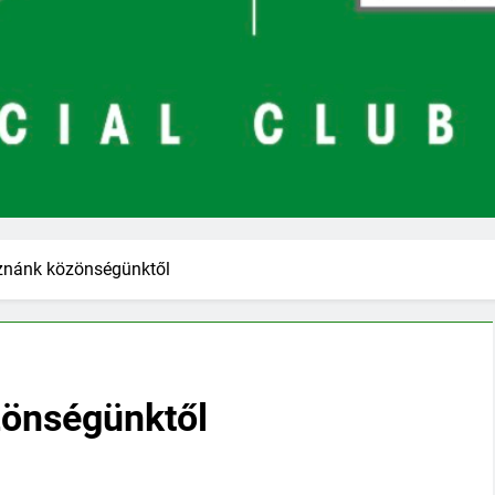
znánk közönségünktől
önségünktől