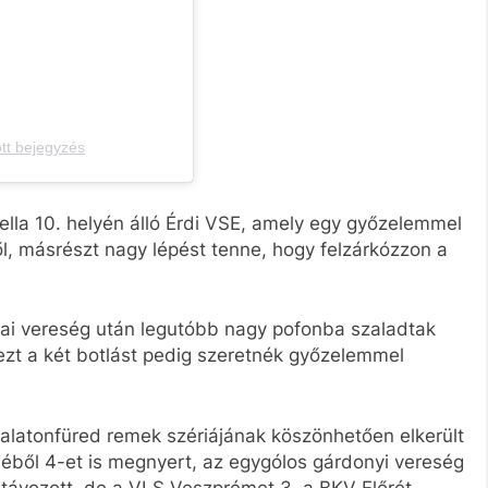
tt bejegyzés
ella 10. helyén álló Érdi VSE, amely egy győzelemmel
, másrészt nagy lépést tenne, hogy felzárkózzon a
zai vereség után legutóbb nagy pofonba szaladtak
zt a két botlást pedig szeretnék győzelemmel
alatonfüred remek szériájának köszönhetően elkerült
éből 4-et is megnyert, az egygólos gárdonyi vereség
l távozott, de a VLS Veszprémet 3, a BKV Előrét