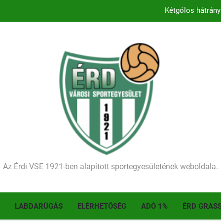
Kétgólos hátrány
Kezdődik a 2026–2027-es sze
Történelmet írt az I. Érdi Football Fesztivál – tö
Ellenfelünk visszalépése miatt játék nélkül
Kétgólos hátrány
Kezdődik a 2026–2027-es sze
Történelmet írt az I. Érdi Football Fesztivál – tö
Az Érdi VSE 1921-ben alapított sportegyesületének weboldala.
LABDARÚGÁS
ELÉRHETŐSÉG
ADÓ 1%
ÉRD GRAS