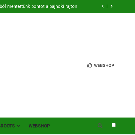
ból mentettünk pontot a bajnoki rajton
zon – hazai pályán rajtol az Érdi VSE!
bb mint 200 játékos lépett pályára Érden
 jutottunk tovább a MOL Magyar Kupában
ból mentettünk pontot a bajnoki rajton
WEBSHOP
zon – hazai pályán rajtol az Érdi VSE!
bb mint 200 játékos lépett pályára Érden
SROOTS
WEBSHOP