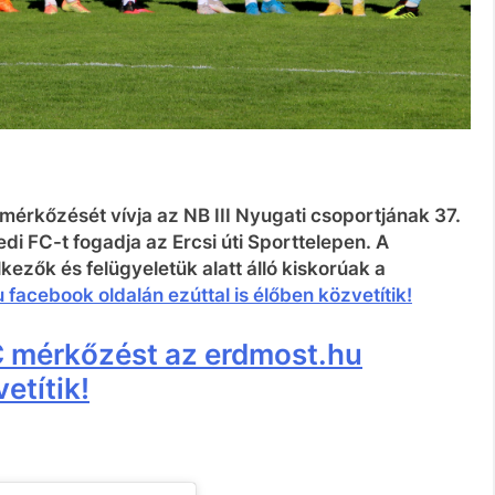
 mérkőzését vívja az NB III Nyugati csoportjának 37.
di FC-t fogadja az Ercsi úti Sporttelepen. A
ezők és felügyeletük alatt álló kiskorúak a
facebook oldalán ezúttal is élőben közvetítik!
C mérkőzést az erdmost.hu
etítik!