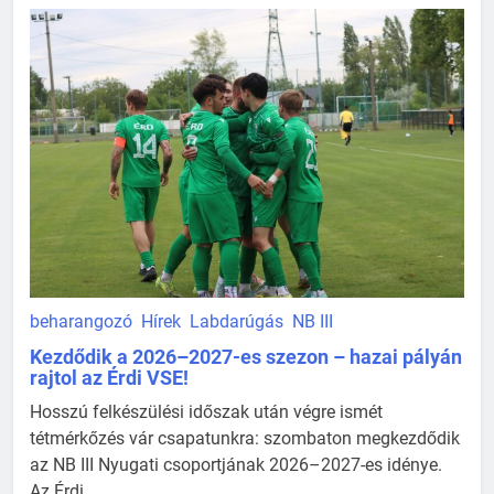
beharangozó
Hírek
Labdarúgás
NB III
Kezdődik a 2026–2027-es szezon – hazai pályán
rajtol az Érdi VSE!
Hosszú felkészülési időszak után végre ismét
tétmérkőzés vár csapatunkra: szombaton megkezdődik
az NB III Nyugati csoportjának 2026–2027-es idénye.
Az Érdi ...