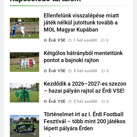
Ellenfelünk visszalépése miatt
játék nélkül jutottunk tovább a
MOL Magyar Kupában
Érdi VSE
1 hét ezelőtt
0
Kétgólos hátrányból mentettünk
pontot a bajnoki rajton
Érdi VSE
2 hét ezelőtt
0
Kezdődik a 2026–2027-es szezon
– hazai pályán rajtol az Érdi VSE!
Érdi VSE
2 hét ezelőtt
0
Történelmet írt az I. Érdi Football
Fesztivál – több mint 200 játékos
lépett pályára Érden