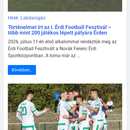
Hírek
Labdarúgás
Történelmet írt az I. Érdi Football Fesztivál –
több mint 200 játékos lépett pályára Érden
2026. július 11-én első alkalommal rendeztük meg az
Érdi Football Fesztivált a Novák Ferenc Érdi
Sportközpontban. A torna már az ...
Bővebben…