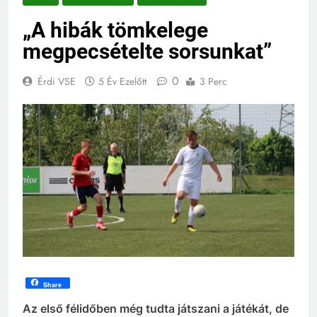
„A hibák tömkelege
megpecsételte sorsunkat”
0
Érdi VSE
5 Év Ezelőtt
3 Perc
Share
Az első félidőben még tudta játszani a játékát, de