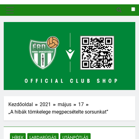
MENÜ
Kezdőoldal
2021
május
17
„A hibák tömkelege megpecsételte sorsunkat”
HÍREK
LABDARÚGÁS
UTÁNPÓTLÁS