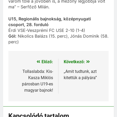
várom tőle a jövőben is, a mezőny legjobbja volt
ma” – Serfőző Milán.
U15, Regionális bajnokság, középnyugati
csoport, 28. forduló
Érdi VSE-Veszprémi FC USE 2-10 (1-4)
Gól:
Nikolics Balázs (15. perc), Jónás Dominik (58.
perc)
Előző:
Következő:
Bejegyzés
navigáció
Tollaslabda: Kis-
„Amit tudtunk, azt
Kasza Miklós
kitettük a pályára”
párosban U19-es
magyar bajnok!
Kapcsolódó tartalom