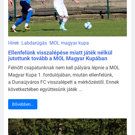
Hírek
Labdarúgás
MOL magyar kupa
Ellenfelünk visszalépése miatt játék nélkül
jutottunk tovább a MOL Magyar Kupában
Felnőtt csapatunknak nem kell pályára lépnie a MOL
Magyar Kupa 1. fordulójában, miután ellenfelünk,
a Dunaújváros FC visszalépett a mérkőzéstől. Ennek
következtében együttesünk játék ...
Bővebben…