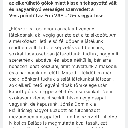
az elkerülhető gólok miatt kissé hitehagyottá vált
és nagyarányú vereséget szenvedett a
Veszprémtől az Érdi VSE U15-ös együttese.
„Először is köszönöm annak a tizenegy
játékosnak, aki végig gürizte ezt a találkozót. Ami
a mérkőzést illeti, első félidőben a játékunk
rendben volt, több elképzelés volt bennünk,
sokkal tudatosabban játszottunk, tudtuk, hogy mit
szeretnénk labdával és labda nélkül is, bár arra
nehezen lehet készülni, amit műveltünk a második
és a harmadik gól előtt. Második félidőben már
csak időnként tudtuk a saját játékunkat játszani,
sok elkerülhető, egyéni hibák tömkelege után
kapott gólok megpecsételték a sorsunkat. Nem
szokásom kiemelni senkit, hiszen egy csapat
vagyunk, de kapusunk, Jónás Dominik a
kiállításáig nagyot küzdött és futballozott
mezőnyben a csapatért, – gólt is szerzett-, illetve
Nikolics Balázs is megmutatta kvalitásait, ezt