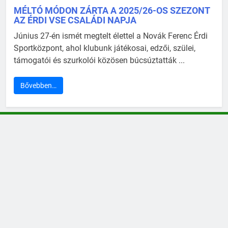
MÉLTÓ MÓDON ZÁRTA A 2025/26-OS SZEZONT
AZ ÉRDI VSE CSALÁDI NAPJA
Június 27-én ismét megtelt élettel a Novák Ferenc Érdi
Sportközpont, ahol klubunk játékosai, edzői, szülei,
támogatói és szurkolói közösen búcsúztatták ...
Bővebben…