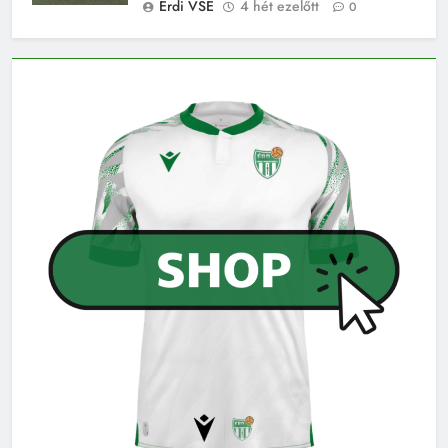
Érdi VSE
4 hét ezelőtt
0