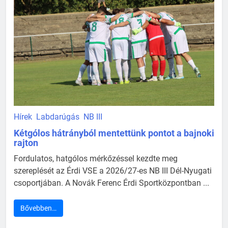
Hírek
Labdarúgás
NB III
Kétgólos hátrányból mentettünk pontot a bajnoki
rajton
Fordulatos, hatgólos mérkőzéssel kezdte meg
szereplését az Érdi VSE a 2026/27-es NB III Dél-Nyugati
csoportjában. A Novák Ferenc Érdi Sportközpontban ...
Bővebben…