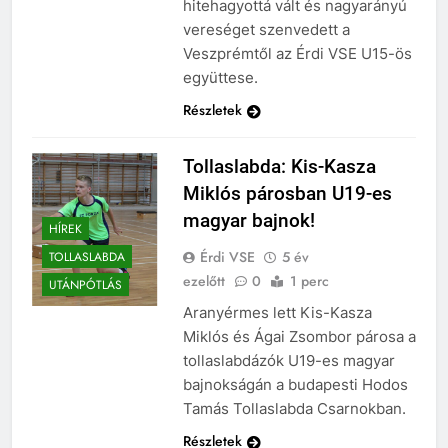
hitehagyottá vált és nagyarányú
vereséget szenvedett a
Veszprémtől az Érdi VSE U15-ös
együttese.
Részletek
Tollaslabda: Kis-Kasza
Miklós párosban U19-es
magyar bajnok!
HÍREK
Érdi VSE
5 év
TOLLASLABDA
ezelőtt
0
1 perc
UTÁNPÓTLÁS
Aranyérmes lett Kis-Kasza
Miklós és Ágai Zsombor párosa a
tollaslabdázók U19-es magyar
bajnokságán a budapesti Hodos
Tamás Tollaslabda Csarnokban.
Részletek