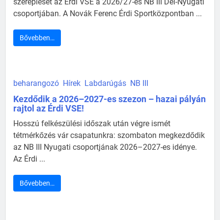
szereplését az Érdi VSE a 2026/27-es NB III Dél-Nyugati
csoportjában. A Novák Ferenc Érdi Sportközpontban ...
Bővebben…
beharangozó
Hírek
Labdarúgás
NB III
Kezdődik a 2026–2027-es szezon – hazai pályán
rajtol az Érdi VSE!
Hosszú felkészülési időszak után végre ismét
tétmérkőzés vár csapatunkra: szombaton megkezdődik
az NB III Nyugati csoportjának 2026–2027-es idénye.
Az Érdi ...
Bővebben…