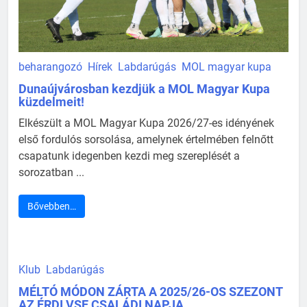
beharangozó
Hírek
Labdarúgás
MOL magyar kupa
Dunaújvárosban kezdjük a MOL Magyar Kupa
küzdelmeit!
Elkészült a MOL Magyar Kupa 2026/27-es idényének
első fordulós sorsolása, amelynek értelmében felnőtt
csapatunk idegenben kezdi meg szereplését a
sorozatban ...
Bővebben…
Klub
Labdarúgás
MÉLTÓ MÓDON ZÁRTA A 2025/26-OS SZEZONT
AZ ÉRDI VSE CSALÁDI NAPJA