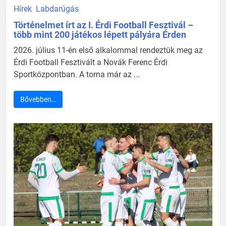
Hírek
Labdarúgás
Történelmet írt az I. Érdi Football Fesztivál –
több mint 200 játékos lépett pályára Érden
2026. július 11-én első alkalommal rendeztük meg az
Érdi Football Fesztivált a Novák Ferenc Érdi
Sportközpontban. A torna már az ...
Bővebben…