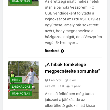
Az érettségi miatti nehéz hetek
UTÁNPÓTLÁS
után a bajnoki Veszprémi FC
USE vendégeként folytatta a
bajnokságot az Érdi VSE U19-es
együttese, amely bár sokat tett
azért, hogy megnehezítse a
házigazda dolgát, de a Veszprém
végül 6-1-re nyert.
Részletek
„A hibák tömkelege
megpecsételte sorsunkat”
Érdi VSE
5 év
HÍREK
ezelőtt
0
1 perc
LABDARÚGÁS
Az első félidőben még tudta
UTÁNPÓTLÁS
játszani a játékát, de az
elkerülhető gólok miatt kissé