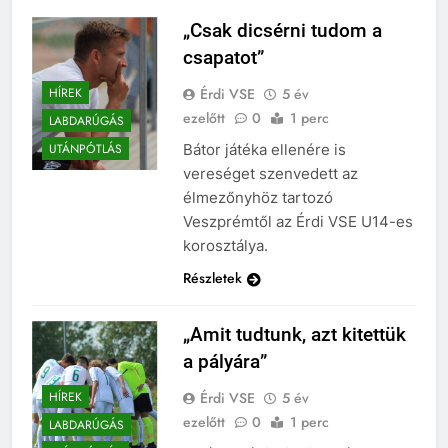
„Csak dicsérni tudom a
csapatot”
Érdi VSE
5 év
HÍREK
ezelőtt
0
1 perc
LABDARÚGÁS
Bátor játéka ellenére is
UTÁNPÓTLÁS
vereséget szenvedett az
élmezőnyhöz tartozó
Veszprémtől az Érdi VSE U14-es
korosztálya.
Részletek
„Amit tudtunk, azt kitettük
a pályára”
Érdi VSE
5 év
HÍREK
ezelőtt
0
1 perc
LABDARÚGÁS