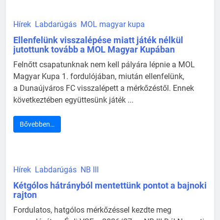
Hírek
Labdarúgás
MOL magyar kupa
Ellenfelünk visszalépése miatt játék nélkül
jutottunk tovább a MOL Magyar Kupában
Felnőtt csapatunknak nem kell pályára lépnie a MOL
Magyar Kupa 1. fordulójában, miután ellenfelünk,
a Dunaújváros FC visszalépett a mérkőzéstől. Ennek
következtében együttesünk játék ...
Bővebben…
Hírek
Labdarúgás
NB III
Kétgólos hátrányból mentettünk pontot a bajnoki
rajton
Fordulatos, hatgólos mérkőzéssel kezdte meg