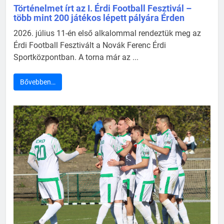
Történelmet írt az I. Érdi Football Fesztivál –
több mint 200 játékos lépett pályára Érden
2026. július 11-én első alkalommal rendeztük meg az
Érdi Football Fesztivált a Novák Ferenc Érdi
Sportközpontban. A torna már az ...
Bővebben…