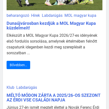
beharangozó
Hírek
Labdarúgás
MOL magyar kupa
Dunaújvárosban kezdjük a MOL Magyar Kupa
küzdelmeit!
Elkészült a MOL Magyar Kupa 2026/27-es idényének
első fordulós sorsolása, amelynek értelmében felnőtt
csapatunk idegenben kezdi meg szereplését a
sorozatban ...
Bővebben…
Klub
Labdarúgás
MÉLTÓ MÓDON ZÁRTA A 2025/26-OS SZEZONT
AZ ÉRDI VSE CSALÁDI NAPJA
Június 27-én ismét megtelt élettel a Novák Ferenc Érdi