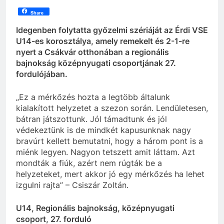
Share
Idegenben folytatta győzelmi szériáját az Érdi VSE
U14-es korosztálya, amely remekelt és 2-1-re
nyert a Csákvár otthonában a regionális
bajnokság középnyugati csoportjának 27.
fordulójában.
„Ez a mérkőzés hozta a legtöbb általunk
kialakított helyzetet a szezon során. Lendületesen,
bátran játszottunk. Jól támadtunk és jól
védekeztünk is de mindkét kapusunknak nagy
bravúrt kellett bemutatni, hogy a három pont is a
miénk legyen. Nagyon tetszett amit láttam. Azt
mondták a fiúk, azért nem rúgták be a
helyzeteket, mert akkor jó egy mérkőzés ha lehet
izgulni rajta” – Csiszár Zoltán.
U14, Regionális bajnokság, középnyugati
csoport, 27. forduló