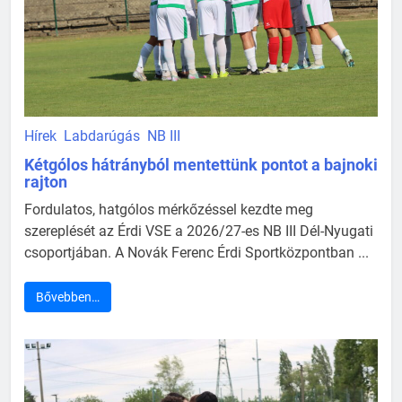
Hírek
Labdarúgás
NB III
Kétgólos hátrányból mentettünk pontot a bajnoki
rajton
Fordulatos, hatgólos mérkőzéssel kezdte meg
szereplését az Érdi VSE a 2026/27-es NB III Dél-Nyugati
csoportjában. A Novák Ferenc Érdi Sportközpontban ...
Bővebben…