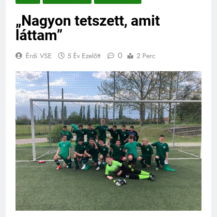
„Nagyon tetszett, amit
láttam”
0
Érdi VSE
5 Év Ezelőtt
2 Perc