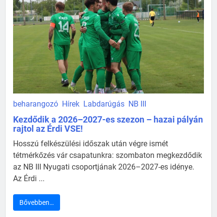
beharangozó
Hírek
Labdarúgás
NB III
Kezdődik a 2026–2027-es szezon – hazai pályán
rajtol az Érdi VSE!
Hosszú felkészülési időszak után végre ismét
tétmérkőzés vár csapatunkra: szombaton megkezdődik
az NB III Nyugati csoportjának 2026–2027-es idénye.
Az Érdi ...
Bővebben…