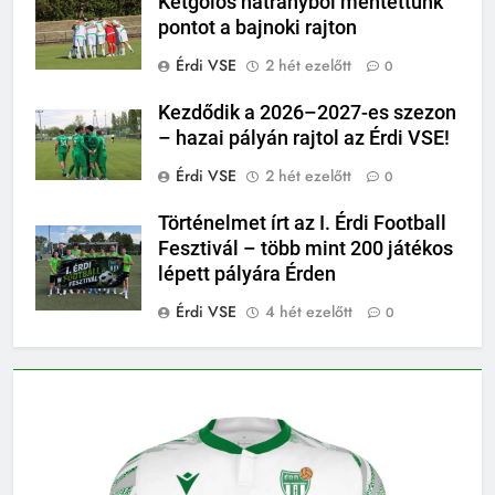
Kétgólos hátrányból mentettünk
pontot a bajnoki rajton
Érdi VSE
2 hét ezelőtt
0
Kezdődik a 2026–2027-es szezon
– hazai pályán rajtol az Érdi VSE!
Érdi VSE
2 hét ezelőtt
0
Történelmet írt az I. Érdi Football
Fesztivál – több mint 200 játékos
lépett pályára Érden
Érdi VSE
4 hét ezelőtt
0