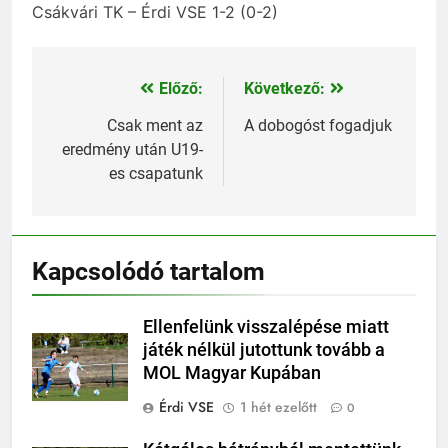
Csákvári TK – Érdi VSE 1-2 (0-2)
Előző:
Következő:
Bejegyzés
navigáció
Csak ment az
A dobogóst fogadjuk
eredmény után U19-
es csapatunk
Kapcsolódó tartalom
Ellenfelünk visszalépése miatt
játék nélkül jutottunk tovább a
MOL Magyar Kupában
Érdi VSE
1 hét ezelőtt
0