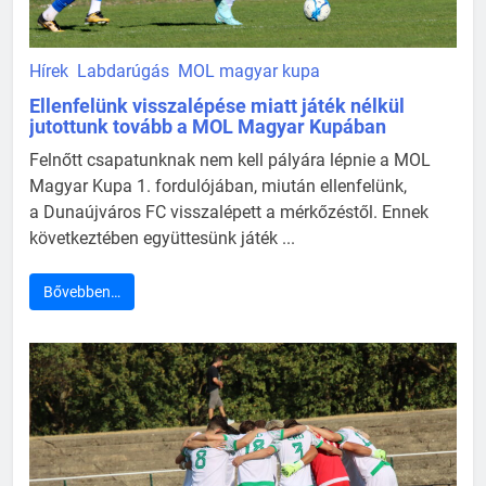
Hírek
Labdarúgás
MOL magyar kupa
Ellenfelünk visszalépése miatt játék nélkül
jutottunk tovább a MOL Magyar Kupában
Felnőtt csapatunknak nem kell pályára lépnie a MOL
Magyar Kupa 1. fordulójában, miután ellenfelünk,
a Dunaújváros FC visszalépett a mérkőzéstől. Ennek
következtében együttesünk játék ...
Bővebben…