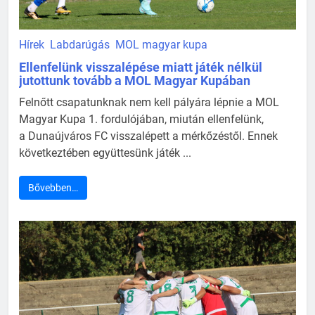
Hírek
Labdarúgás
MOL magyar kupa
Ellenfelünk visszalépése miatt játék nélkül
jutottunk tovább a MOL Magyar Kupában
Felnőtt csapatunknak nem kell pályára lépnie a MOL
Magyar Kupa 1. fordulójában, miután ellenfelünk,
a Dunaújváros FC visszalépett a mérkőzéstől. Ennek
következtében együttesünk játék ...
Bővebben…