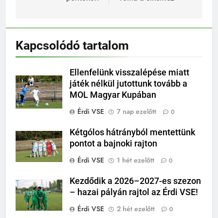
Kapcsolódó tartalom
Ellenfelünk visszalépése miatt
játék nélkül jutottunk tovább a
MOL Magyar Kupában
Érdi VSE
7 nap ezelőtt
0
Kétgólos hátrányból mentettünk
pontot a bajnoki rajton
Érdi VSE
1 hét ezelőtt
0
Kezdődik a 2026–2027-es szezon
– hazai pályán rajtol az Érdi VSE!
Érdi VSE
2 hét ezelőtt
0