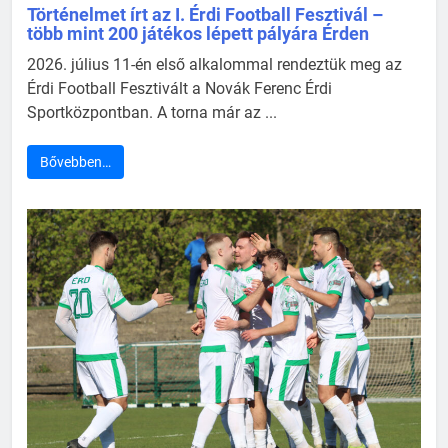
Történelmet írt az I. Érdi Football Fesztivál –
több mint 200 játékos lépett pályára Érden
2026. július 11-én első alkalommal rendeztük meg az
Érdi Football Fesztivált a Novák Ferenc Érdi
Sportközpontban. A torna már az ...
Bővebben…