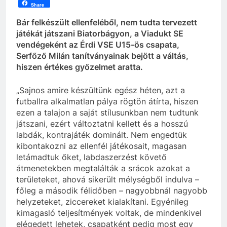
Share
Bár felkészült ellenfeléből, nem tudta tervezett
játékát játszani Biatorbágyon, a Viadukt SE
vendégeként az Érdi VSE U15-ös csapata,
Serfőző Milán tanítványainak bejött a váltás,
hiszen értékes győzelmet aratta.
„Sajnos amire készültünk egész héten, azt a
futballra alkalmatlan pálya rögtön átírta, hiszen
ezen a talajon a saját stílusunkban nem tudtunk
játszani, ezért változtatni kellett és a hosszú
labdák, kontrajáték dominált. Nem engedtük
kibontakozni az ellenfél játékosait, magasan
letámadtuk őket, labdaszerzést követő
átmenetekben megtalálták a srácok azokat a
területeket, ahová sikerült mélységből indulva –
főleg a második félidőben – nagyobbnál nagyobb
helyzeteket, ziccereket kialakítani. Egyénileg
kimagasló teljesítmények voltak, de mindenkivel
elégedett lehetek, csapatként pedig most egy