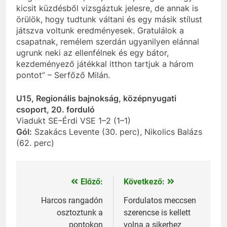
kicsit küzdésből vizsgáztuk jelesre, de annak is
örülök, hogy tudtunk váltani és egy másik stílust
játszva voltunk eredményesek. Gratulálok a
csapatnak, remélem szerdán ugyanilyen elánnal
ugrunk neki az ellenfélnek és egy bátor,
kezdeményező játékkal itthon tartjuk a három
pontot” – Serfőző Milán.
U15, Regionális bajnokság, középnyugati
csoport, 20. forduló
Viadukt SE–Érdi VSE 1–2 (1–1)
Gól:
Szakács Levente (30. perc), Nikolics Balázs
(62. perc)
Előző:
Következő:
Bejegyzés
navigáció
Harcos rangadón
Fordulatos meccsen
osztoztunk a
szerencse is kellett
pontokon
volna a sikerhez