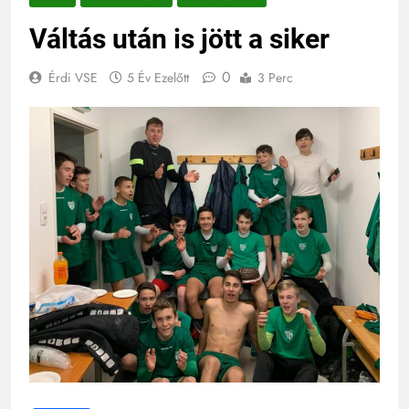
Váltás után is jött a siker
0
Érdi VSE
5 Év Ezelőtt
3 Perc