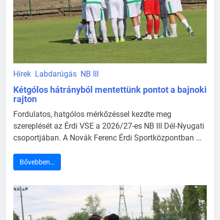
Hírek
Labdarúgás
NB III
Kétgólos hátrányból mentettünk pontot a bajnoki
rajton
Fordulatos, hatgólos mérkőzéssel kezdte meg
szereplését az Érdi VSE a 2026/27-es NB III Dél-Nyugati
csoportjában. A Novák Ferenc Érdi Sportközpontban ...
Bővebben…