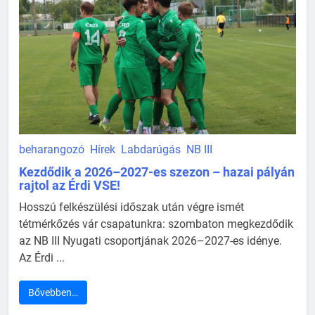
beharangozó
Hírek
Labdarúgás
NB III
Kezdődik a 2026–2027-es szezon – hazai pályán
rajtol az Érdi VSE!
Hosszú felkészülési időszak után végre ismét
tétmérkőzés vár csapatunkra: szombaton megkezdődik
az NB III Nyugati csoportjának 2026–2027-es idénye.
Az Érdi ...
Bővebben…