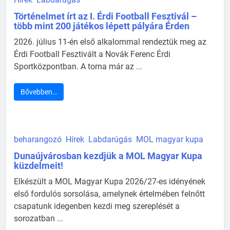
Történelmet írt az I. Érdi Football Fesztivál –
több mint 200 játékos lépett pályára Érden
2026. július 11-én első alkalommal rendeztük meg az
Érdi Football Fesztivált a Novák Ferenc Érdi
Sportközpontban. A torna már az ...
Bővebben…
beharangozó
Hírek
Labdarúgás
MOL magyar kupa
Dunaújvárosban kezdjük a MOL Magyar Kupa
küzdelmeit!
Elkészült a MOL Magyar Kupa 2026/27-es idényének
első fordulós sorsolása, amelynek értelmében felnőtt
csapatunk idegenben kezdi meg szereplését a
sorozatban ...