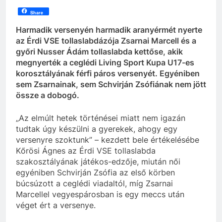
Share
Harmadik versenyén harmadik aranyérmét nyerte
az Érdi VSE tollaslabdázója Zsarnai Marcell és a
győri Nusser Ádám tollaslabda kettőse, akik
megnyerték a ceglédi Living Sport Kupa U17-es
korosztályának férfi páros versenyét. Egyéniben
sem Zsarnainak, sem Schvirján Zsófiának nem jött
össze a dobogó.
„Az elmúlt hetek történései miatt nem igazán
tudtak úgy készülni a gyerekek, ahogy egy
versenyre szoktunk” – kezdett bele értékelésébe
Kőrösi Ágnes az Érdi VSE tollaslabda
szakosztályának játékos-edzője, miután női
egyéniben Schvirján Zsófia az első körben
búcsúzott a ceglédi viadaltól, míg Zsarnai
Marcellel vegyespárosban is egy meccs után
véget ért a versenye.