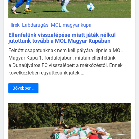
Hírek
Labdarúgás
MOL magyar kupa
Ellenfelünk visszalépése miatt játék nélkül
jutottunk tovább a MOL Magyar Kupában
Felnőtt csapatunknak nem kell pályára lépnie a MOL
Magyar Kupa 1. fordulójában, miután ellenfelünk,
a Dunaújváros FC visszalépett a mérkőzéstől. Ennek
következtében együttesünk játék ...
Bővebben…