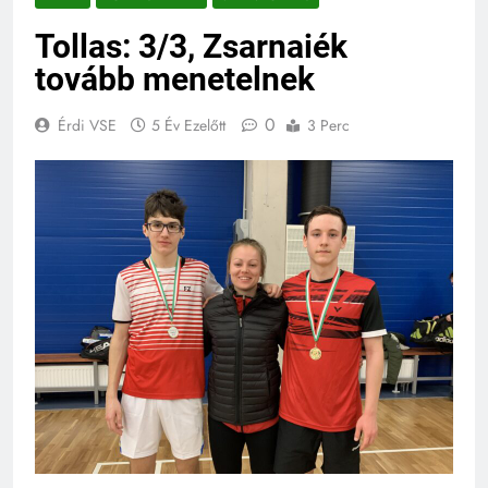
Tollas: 3/3, Zsarnaiék
tovább menetelnek
0
Érdi VSE
5 Év Ezelőtt
3 Perc