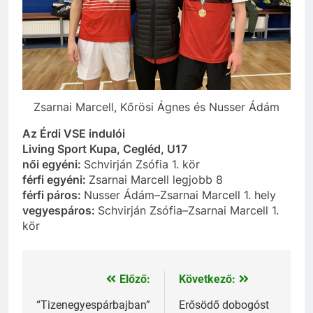
Zsarnai Marcell, Kőrösi Ágnes és Nusser Ádám
Az Érdi VSE indulói
Living Sport Kupa, Cegléd, U17
női egyéni:
Schvirján Zsófia 1. kör
férfi egyéni:
Zsarnai Marcell legjobb 8
férfi páros:
Nusser Ádám–Zsarnai Marcell 1. hely
vegyespáros:
Schvirján Zsófia–Zsarnai Marcell 1.
kör
Előző:
Következő:
Bejegyzés
navigáció
“Tizenegyespárbajban”
Erősödő dobogóst