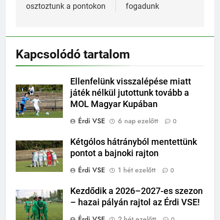
osztoztunk a pontokon
fogadunk
Kapcsolódó tartalom
Ellenfelünk visszalépése miatt
játék nélkül jutottunk tovább a
MOL Magyar Kupában
Érdi VSE
6 nap ezelőtt
0
Kétgólos hátrányból mentettünk
pontot a bajnoki rajton
Érdi VSE
1 hét ezelőtt
0
Kezdődik a 2026–2027-es szezon
– hazai pályán rajtol az Érdi VSE!
Érdi VSE
2 hét ezelőtt
0