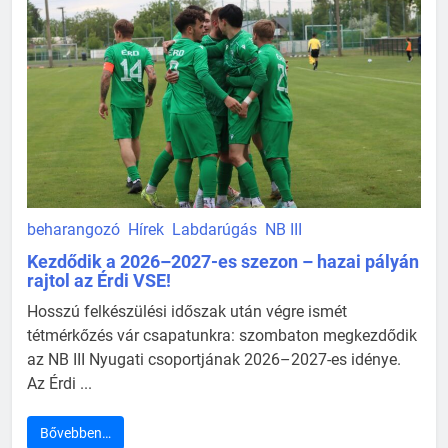
beharangozó
Hírek
Labdarúgás
NB III
Kezdődik a 2026–2027-es szezon – hazai pályán
rajtol az Érdi VSE!
Hosszú felkészülési időszak után végre ismét
tétmérkőzés vár csapatunkra: szombaton megkezdődik
az NB III Nyugati csoportjának 2026–2027-es idénye.
Az Érdi ...
Bővebben…