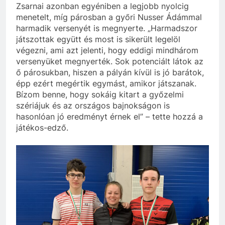
Zsarnai azonban egyéniben a legjobb nyolcig
menetelt, míg párosban a győri Nusser Ádámmal
harmadik versenyét is megnyerte. „Harmadszor
játszottak együtt és most is sikerült legelöl
végezni, ami azt jelenti, hogy eddigi mindhárom
versenyüket megnyerték. Sok potenciált látok az
ő párosukban, hiszen a pályán kívül is jó barátok,
épp ezért megértik egymást, amikor játszanak.
Bízom benne, hogy sokáig kitart a győzelmi
szériájuk és az országos bajnokságon is
hasonlóan jó eredményt érnek el” – tette hozzá a
játékos-edző.