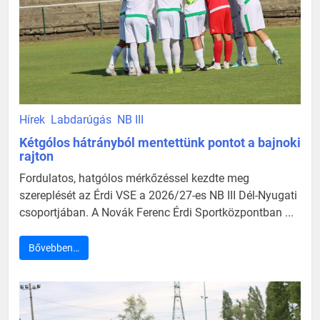
Hírek
Labdarúgás
NB III
Kétgólos hátrányból mentettünk pontot a bajnoki
rajton
Fordulatos, hatgólos mérkőzéssel kezdte meg
szereplését az Érdi VSE a 2026/27-es NB III Dél-Nyugati
csoportjában. A Novák Ferenc Érdi Sportközpontban ...
Bővebben…