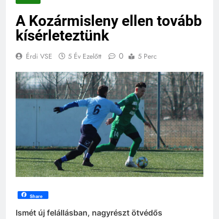
A Kozármisleny ellen tovább
kísérleteztünk
0
Érdi VSE
5 Év Ezelőtt
5 Perc
Share
Ismét új felállásban, nagyrészt ötvédős