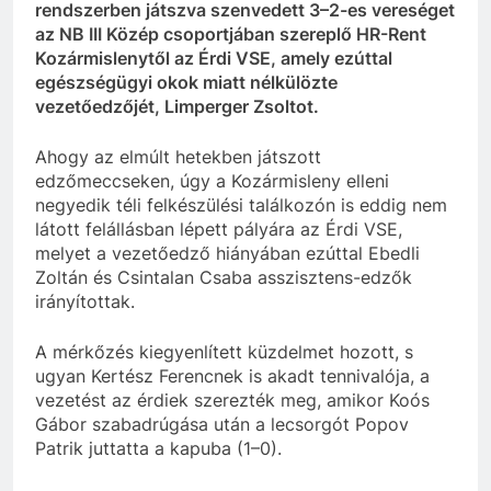
rendszerben játszva szenvedett 3–2-es vereséget
az NB III Közép csoportjában szereplő HR-Rent
Kozármislenytől az Érdi VSE, amely ezúttal
egészségügyi okok miatt nélkülözte
vezetőedzőjét, Limperger Zsoltot.
Ahogy az elmúlt hetekben játszott
edzőmeccseken, úgy a Kozármisleny elleni
negyedik téli felkészülési találkozón is eddig nem
látott felállásban lépett pályára az Érdi VSE,
melyet a vezetőedző hiányában ezúttal Ebedli
Zoltán és Csintalan Csaba asszisztens-edzők
irányítottak.
A mérkőzés kiegyenlített küzdelmet hozott, s
ugyan Kertész Ferencnek is akadt tennivalója, a
vezetést az érdiek szerezték meg, amikor Koós
Gábor szabadrúgása után a lecsorgót Popov
Patrik juttatta a kapuba (1–0).