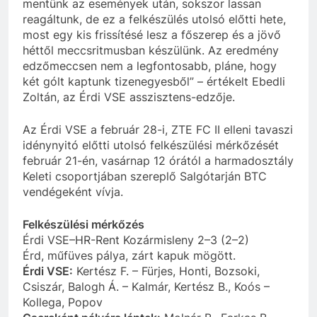
mentünk az események után, sokszor lassan
reagáltunk, de ez a felkészülés utolsó előtti hete,
most egy kis frissítésé lesz a főszerep és a jövő
héttől meccsritmusban készülünk. Az eredmény
edzőmeccsen nem a legfontosabb, pláne, hogy
két gólt kaptunk tizenegyesből” – értékelt Ebedli
Zoltán, az Érdi VSE asszisztens-edzője.
Az Érdi VSE a február 28-i, ZTE FC II elleni tavaszi
idénynyitó előtti utolsó felkészülési mérkőzését
február 21-én, vasárnap 12 órától a harmadosztály
Keleti csoportjában szereplő Salgótarján BTC
vendégeként vívja.
Felkészülési mérkőzés
Érdi VSE–HR-Rent Kozármisleny 2–3 (2–2)
Érd, műfüves pálya, zárt kapuk mögött.
Érdi VSE:
Kertész F. – Fürjes, Honti, Bozsoki,
Csiszár, Balogh Á. – Kalmár, Kertész B., Koós –
Kollega, Popov