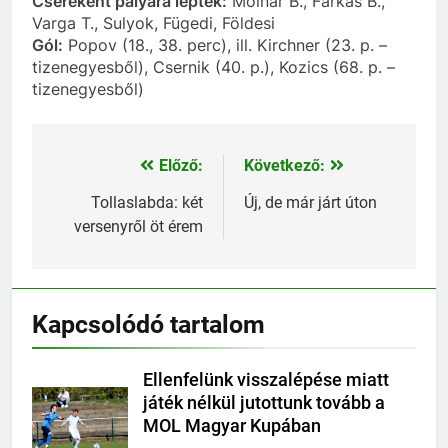
Csereként pályára léptek:
Molnár B., Farkas B.,
Varga T., Sulyok, Fügedi, Földesi
Gól:
Popov (18., 38. perc), ill. Kirchner (23. p. –
tizenegyesből), Csernik (40. p.), Kozics (68. p. –
tizenegyesből)
Előző:
Következő:
Bejegyzés
navigáció
Tollaslabda: két
Új, de már járt úton
versenyről öt érem
Kapcsolódó tartalom
Ellenfelünk visszalépése miatt
játék nélkül jutottunk tovább a
MOL Magyar Kupában