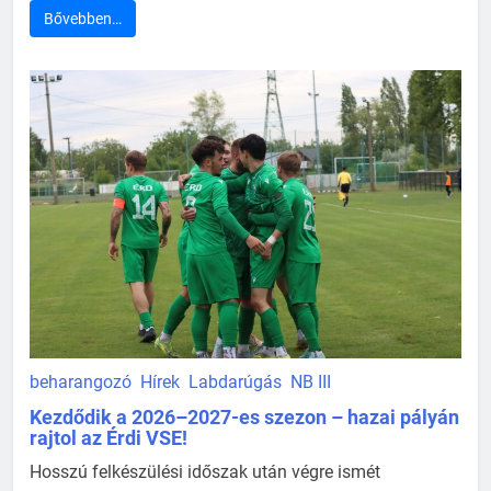
Bővebben…
beharangozó
Hírek
Labdarúgás
NB III
Kezdődik a 2026–2027-es szezon – hazai pályán
rajtol az Érdi VSE!
Hosszú felkészülési időszak után végre ismét