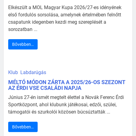
Elkészült a MOL Magyar Kupa 2026/27-es idényének
első fordulós sorsolása, amelynek értelmében felnőtt
csapatunk idegenben kezdi meg szereplését a
sorozatban ...
Bővebben…
Klub
Labdarúgás
MÉLTÓ MÓDON ZÁRTA A 2025/26-OS SZEZONT
AZ ÉRDI VSE CSALÁDI NAPJA
Június 27-én ismét megtelt élettel a Novák Ferenc Érdi
Sportközpont, ahol klubunk játékosai, edzői, szülei,
támogatói és szurkolói közösen búcsúztatták ...
Bővebben…