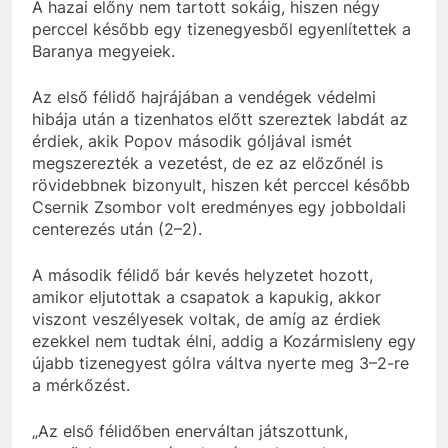
A hazai előny nem tartott sokáig, hiszen négy
perccel később egy tizenegyesből egyenlítettek a
Baranya megyeiek.
Az első félidő hajrájában a vendégek védelmi
hibája után a tizenhatos előtt szereztek labdát az
érdiek, akik Popov második góljával ismét
megszerezték a vezetést, de ez az előzőnél is
rövidebbnek bizonyult, hiszen két perccel később
Csernik Zsombor volt eredményes egy jobboldali
centerezés után (2–2).
A második félidő bár kevés helyzetet hozott,
amikor eljutottak a csapatok a kapukig, akkor
viszont veszélyesek voltak, de amíg az érdiek
ezekkel nem tudtak élni, addig a Kozármisleny egy
újabb tizenegyest gólra váltva nyerte meg 3–2-re
a mérkőzést.
„Az első félidőben enerváltan játszottunk,