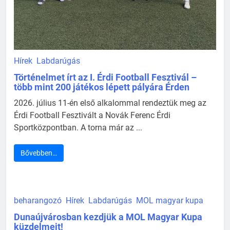
Hírek
Labdarúgás
Történelmet írt az I. Érdi Football Fesztivál –
több mint 200 játékos lépett pályára Érden
2026. július 11-én első alkalommal rendeztük meg az
Érdi Football Fesztivált a Novák Ferenc Érdi
Sportközpontban. A torna már az ...
Bővebben…
beharangozó
Hírek
Labdarúgás
MOL magyar kupa
Dunaújvárosban kezdjük a MOL Magyar Kupa
küzdelmeit!