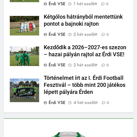
Érdi VSE
1 hét ezelőtt
0
Kétgólos hátrányból mentettünk
pontot a bajnoki rajton
Érdi VSE
2 hét ezelőtt
0
Kezdődik a 2026–2027-es szezon
– hazai pályán rajtol az Érdi VSE!
Érdi VSE
2 hét ezelőtt
0
Történelmet írt az I. Érdi Football
Fesztivál – több mint 200 játékos
lépett pályára Érden
Érdi VSE
4 hét ezelőtt
0