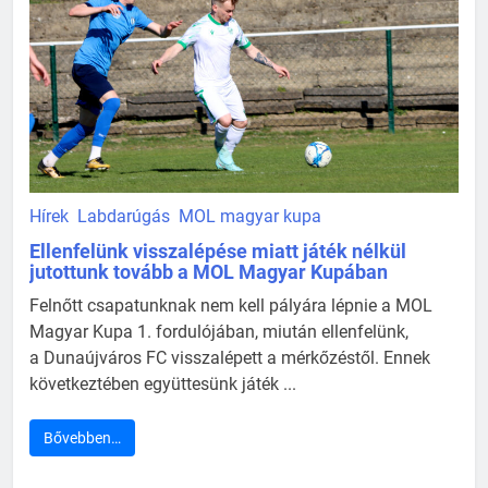
Hírek
Labdarúgás
MOL magyar kupa
Ellenfelünk visszalépése miatt játék nélkül
jutottunk tovább a MOL Magyar Kupában
Felnőtt csapatunknak nem kell pályára lépnie a MOL
Magyar Kupa 1. fordulójában, miután ellenfelünk,
a Dunaújváros FC visszalépett a mérkőzéstől. Ennek
következtében együttesünk játék ...
Bővebben…