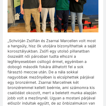
„Schvirján Zsófián és Zsarnai Marcellen volt most
a hangsúly, hisz ők utoljára bizonyíthattak a saját
korosztályukban. Zsófi egy utolsó pillanatban
összeállt női párosban tudta elhozni a
legfényesebben csillogó érmet, egyéniben a
dobogó második fokára állhatott fel a sok
fárasztó meccse után. De a nála sokkal
nagyobbak mezőnyében is elcsíphettek párjával
egy bronzérmet. Zsarnai Marcellnek két
bronzéremmel kellett beérnie, ami számomra kis
csalódást okozott, mert a beletett munka alapján
jobb volt a mezőnynél. Ugyan a mostani párjával
először indultak együtt, de az önbizalmukon van