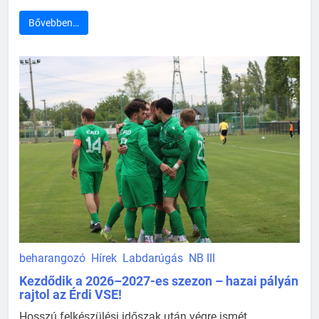
Bővebben…
beharangozó
Hírek
Labdarúgás
NB III
Kezdődik a 2026–2027-es szezon – hazai pályán
rajtol az Érdi VSE!
Hosszú felkészülési időszak után végre ismét