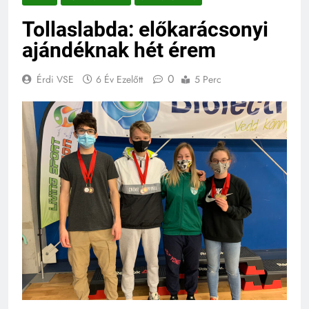
Tollaslabda: előkarácsonyi
ajándéknak hét érem
0
Érdi VSE
6 Év Ezelőtt
5 Perc