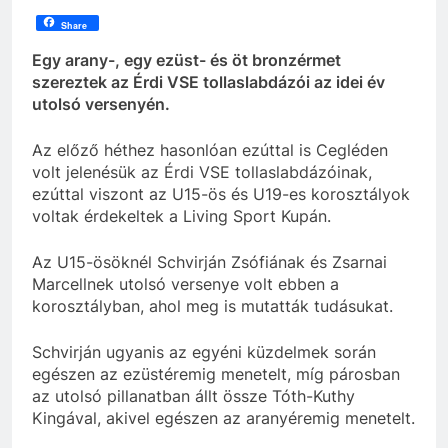
Share
Egy arany-, egy ezüst- és öt bronzérmet
szereztek az Érdi VSE tollaslabdázói az idei év
utolsó versenyén.
Az előző héthez hasonlóan ezúttal is Cegléden
volt jelenésük az Érdi VSE tollaslabdázóinak,
ezúttal viszont az U15-ös és U19-es korosztályok
voltak érdekeltek a Living Sport Kupán.
Az U15-ösöknél Schvirján Zsófiának és Zsarnai
Marcellnek utolsó versenye volt ebben a
korosztályban, ahol meg is mutatták tudásukat.
Schvirján ugyanis az egyéni küzdelmek során
egészen az ezüstéremig menetelt, míg párosban
az utolsó pillanatban állt össze Tóth-Kuthy
Kingával, akivel egészen az aranyéremig menetelt.