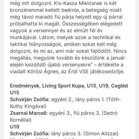
még mit dolgozni. Kis-Kasza Miklósnak is két
bronzéremmel kellett beérnie, a betegség miatt
még távol maradó fiú párja helyett egy új párral
próbálhatta ki magát. Összességében elégedett
vagyok a versennyel és az elmúlt fél év
munkájával. Látom, melyek azok a technikai és
taktikai hiányosságok, amiken sokat kell még
dolgozni, és mi az, ami már sokat fejlődött. Nincs
megállás, megyünk tovább és készülünk a január
elején kezdődő újabb versenyekre” – értékelte a
viadalt Kőrösi Ágnes, az Érdi VSE játékosedzője.
Eredmények, Living Sport Kupa, U15, U19, Cegléd
U15
Schvirján Zsófia:
egyéni 2., lány páros 1. (Tóth-
Kuthy Kingával)
Zsarnai Marcell:
egyéni 3., fiú páros 3. (Sedró
Kornéllal)
U19
Schvirján Zsófia:
lány páros 3. (Simon Alizzal)