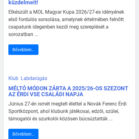
küzdelmeit!
Elkészült a MOL Magyar Kupa 2026/27-es idényének
első fordulós sorsolása, amelynek értelmében felnőtt
csapatunk idegenben kezdi meg szereplését a
sorozatban ...
Bővebben…
Klub
Labdarúgás
MÉLTÓ MÓDON ZÁRTA A 2025/26-OS SZEZONT
AZ ÉRDI VSE CSALÁDI NAPJA
Június 27-én ismét megtelt élettel a Novák Ferenc Érdi
Sportközpont, ahol klubunk játékosai, edzői, szülei,
támogatói és szurkolói közösen búcsúztatták ...
Bővebben…