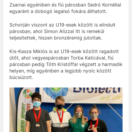
Zsarnai egyéniben és fiú párosban Sedró Kornéllal
egyaránt a dobogó legalsó fokára állhatott.
Schvirján viszont az U19-esek között is elindult
párosban, ahol Simon Alizzal itt is remekül
teljesítettek, hiszen bronzéremig jutottak.
Kis-Kasza Miklós is az U19-esek között ragadott
ütőt, ahol vegyespárosban Torba Katicával, fiú
párosban pedig Tóth Kristóffal végzett a harmadik
helyen, míg egyéniben a legjobb nyolc között
búcsúzott.