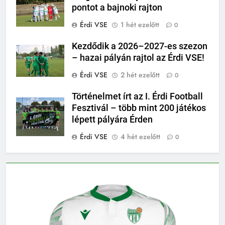
pontot a bajnoki rajton
Érdi VSE
1 hét ezelőtt
0
Kezdődik a 2026–2027-es szezon
– hazai pályán rajtol az Érdi VSE!
Érdi VSE
2 hét ezelőtt
0
Történelmet írt az I. Érdi Football
Fesztivál – több mint 200 játékos
lépett pályára Érden
Érdi VSE
4 hét ezelőtt
0