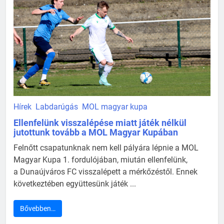
Hírek
Labdarúgás
MOL magyar kupa
Ellenfelünk visszalépése miatt játék nélkül
jutottunk tovább a MOL Magyar Kupában
Felnőtt csapatunknak nem kell pályára lépnie a MOL
Magyar Kupa 1. fordulójában, miután ellenfelünk,
a Dunaújváros FC visszalépett a mérkőzéstől. Ennek
következtében együttesünk játék ...
Bővebben…