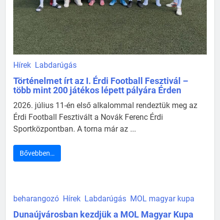
Hírek
Labdarúgás
Történelmet írt az I. Érdi Football Fesztivál –
több mint 200 játékos lépett pályára Érden
2026. július 11-én első alkalommal rendeztük meg az
Érdi Football Fesztivált a Novák Ferenc Érdi
Sportközpontban. A torna már az ...
Bővebben…
beharangozó
Hírek
Labdarúgás
MOL magyar kupa
Dunaújvárosban kezdjük a MOL Magyar Kupa