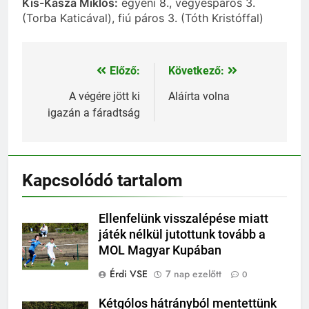
Kis-Kasza Miklós:
egyéni 8., vegyespáros 3.
(Torba Katicával), fiú páros 3. (Tóth Kristóffal)
Előző:
Következő:
Bejegyzés
navigáció
A végére jött ki
Aláírta volna
igazán a fáradtság
Kapcsolódó tartalom
Ellenfelünk visszalépése miatt
játék nélkül jutottunk tovább a
MOL Magyar Kupában
Érdi VSE
7 nap ezelőtt
0
Kétgólos hátrányból mentettünk