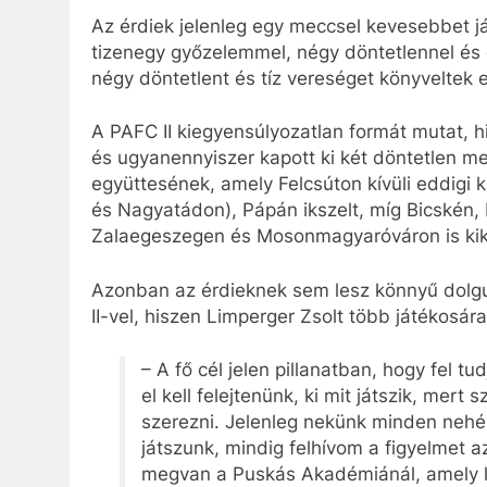
Az érdiek jelenleg egy meccsel kevesebbet ját
tizenegy győzelemmel, négy döntetlennel és öt
négy döntetlent és tíz vereséget könyveltek e
A PAFC II kiegyensúlyozatlan formát mutat, 
és ugyanennyiszer kapott ki két döntetlen 
együttesének, amely Felcsúton kívüli eddigi k
és Nagyatádon), Pápán ikszelt, míg Bicskén, L
Zalaegeszegen és Mosonmagyaróváron is kik
Azonban az érdieknek sem lesz könnyű dolgu
II-vel, hiszen Limperger Zsolt több játékosá
– A fő cél jelen pillanatban, hogy fel tu
el kell felejtenünk, ki mit játszik, mer
szerezni. Jelenleg nekünk minden nehé
játszunk, mindig felhívom a figyelmet a
megvan a Puskás Akadémiánál, amely leg