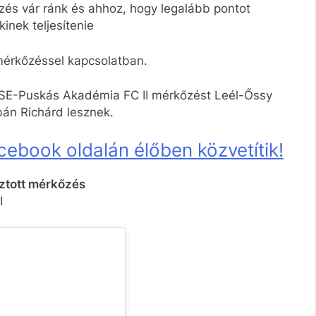
és vár ránk és ahhoz, hogy legalább pontot
inek teljesítenie
mérkőzéssel kapcsolatban.
VSE-Puskás Akadémia FC II mérkőzést Leél-Őssy
bán Richárd lesznek.
cebook oldalán élőben közvetítik!
asztott mérkőzés
I