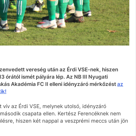
zenvedett vereség után az Érdi VSE-nek, hiszen
 órától ismét pályára lép. Az NB III Nyugati
uskás Akadémia FC II elleni idényzáró mérkőzést
az
ik!
t vív az Érdi VSE, melynek utolsó, idényzáró
második csapata ellen. Kertész Ferencéknek nem
zülésre, hiszen két nappal a veszprémi meccs után jön