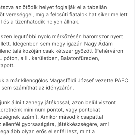
szva az ötödik helyet foglalják el a tabellán
 vereséggel, míg a felcsúti fiatalok hat siker mellett
l és a tizenhatodik helyen állnak.
hiszen legutóbbi nyolc mérkőzésén háromszor nyert
mellett. Idegenben sem megy igazán Nagy Ádám
ilenc találkozóján csak kétszer győzött (Fehérváron
ipóton, a III. kerületben, Balatonfüreden,
apott.
k a már kilencgólos Magasföldi József vezette PAFC
ra sem számíthat az idényzárón.
djunk állni tizenegy játékossal, azon belül viszont
t szeretnénk minimum pontot, vagy pontokat
zségnek számít. Amikor második csapattal
z ellenfél gyorsaságára, játékkészségére, ami
alább olyan erős ellenfél lesz, mint a