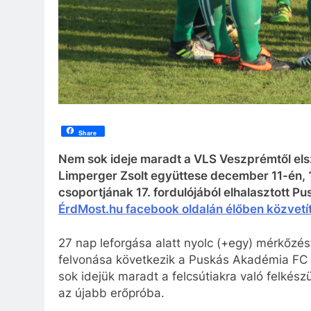
Share
Nem sok ideje maradt a VLS Veszprémtől els
Limperger Zsolt együttese december 11-én, 13
csoportjának 17. fordulójából elhalasztott P
ÉrdMost.hu facebook oldalán élőben közvetít
27 nap leforgása alatt nyolc (+egy) mérkőzés
felvonása következik a Puskás Akadémia FC 
sok idejük maradt a felcsútiakra való felkés
az újabb erőpróba.