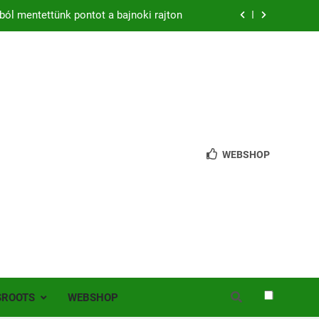
zon – hazai pályán rajtol az Érdi VSE!
bb mint 200 játékos lépett pályára Érden
 jutottunk tovább a MOL Magyar Kupában
ból mentettünk pontot a bajnoki rajton
zon – hazai pályán rajtol az Érdi VSE!
WEBSHOP
bb mint 200 játékos lépett pályára Érden
SROOTS
WEBSHOP