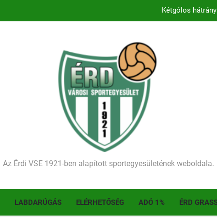
Kezdődik a 2026–2027-es sze
Történelmet írt az I. Érdi Football Fesztivál – tö
Ellenfelünk visszalépése miatt játék nélkül
Kétgólos hátrány
Kezdődik a 2026–2027-es sze
Történelmet írt az I. Érdi Football Fesztivál – tö
Az Érdi VSE 1921-ben alapított sportegyesületének weboldala.
LABDARÚGÁS
ELÉRHETŐSÉG
ADÓ 1%
ÉRD GRAS