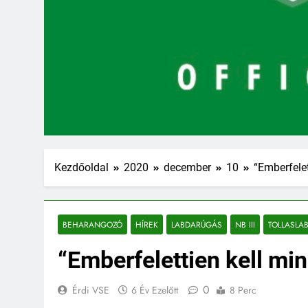
Kezdőoldal
2020
december
10
“Emberfelet
BEHARANGOZÓ
HÍREK
LABDARÚGÁS
NB III
TOLLASLA
“Emberfelettien kell min
0
Érdi VSE
6 Év Ezelőtt
8 Perc