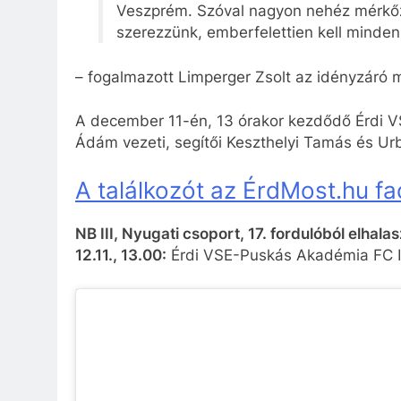
Veszprém. Szóval nagyon nehéz mérkőz
szerezzünk, emberfelettien kell mindenk
– fogalmazott Limperger Zsolt az idényzáró 
A december 11-én, 13 órakor kezdődő Érdi 
Ádám vezeti, segítői Keszthelyi Tamás és Ur
A találkozót az ÉrdMost.hu fa
NB III, Nyugati csoport, 17. fordulóból elhal
12.11., 13.00:
Érdi VSE-Puskás Akadémia FC I