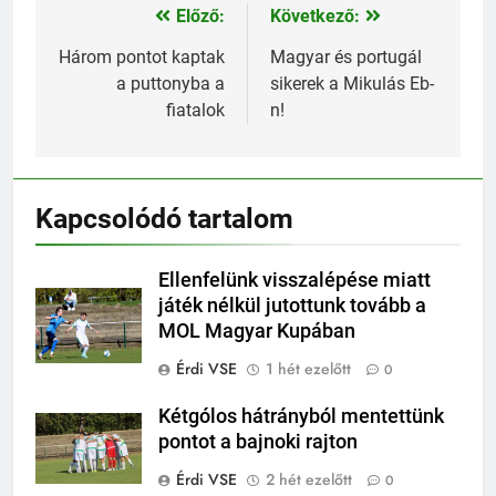
Előző:
Következő:
Bejegyzés
navigáció
Három pontot kaptak
Magyar és portugál
a puttonyba a
sikerek a Mikulás Eb-
fiatalok
n!
Kapcsolódó tartalom
Ellenfelünk visszalépése miatt
játék nélkül jutottunk tovább a
MOL Magyar Kupában
Érdi VSE
1 hét ezelőtt
0
Kétgólos hátrányból mentettünk
pontot a bajnoki rajton
Érdi VSE
2 hét ezelőtt
0