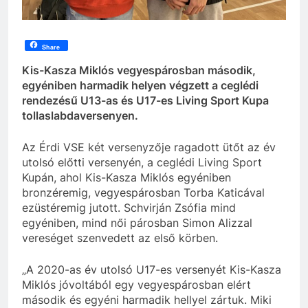
Share
Kis-Kasza Miklós vegyespárosban második,
egyéniben harmadik helyen végzett a ceglédi
rendezésű U13-as és U17-es Living Sport Kupa
tollaslabdaversenyen.
Az Érdi VSE két versenyzője ragadott ütőt az év
utolsó előtti versenyén, a ceglédi Living Sport
Kupán, ahol Kis-Kasza Miklós egyéniben
bronzéremig, vegyespárosban Torba Katicával
ezüstéremig jutott. Schvirján Zsófia mind
egyéniben, mind női párosban Simon Alizzal
vereséget szenvedett az első körben.
„A 2020-as év utolsó U17-es versenyét Kis-Kasza
Miklós jóvoltából egy vegyespárosban elért
második és egyéni harmadik hellyel zártuk. Miki