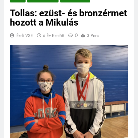
Tollas: ezüst- és bronzérmet
hozott a Mikulás
0
Érdi VSE
6 Év Ezelőtt
3 Perc