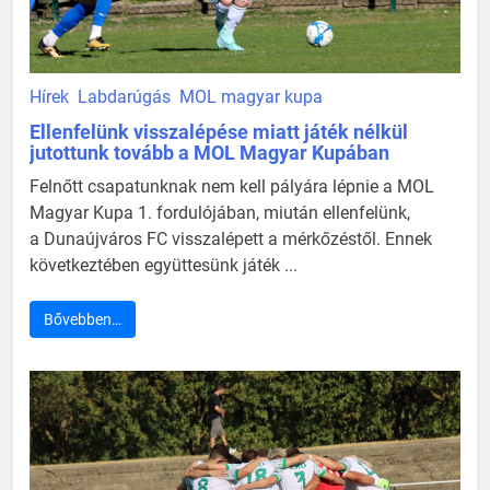
Hírek
Labdarúgás
MOL magyar kupa
Ellenfelünk visszalépése miatt játék nélkül
jutottunk tovább a MOL Magyar Kupában
Felnőtt csapatunknak nem kell pályára lépnie a MOL
Magyar Kupa 1. fordulójában, miután ellenfelünk,
a Dunaújváros FC visszalépett a mérkőzéstől. Ennek
következtében együttesünk játék ...
Bővebben…