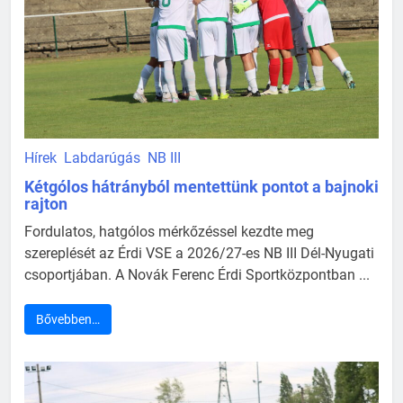
Hírek
Labdarúgás
NB III
Kétgólos hátrányból mentettünk pontot a bajnoki
rajton
Fordulatos, hatgólos mérkőzéssel kezdte meg
szereplését az Érdi VSE a 2026/27-es NB III Dél-Nyugati
csoportjában. A Novák Ferenc Érdi Sportközpontban ...
Bővebben…