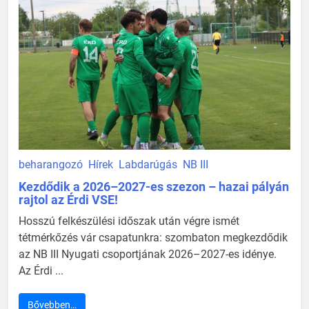
beharangozó
Hírek
Labdarúgás
NB III
Kezdődik a 2026–2027-es szezon – hazai pályán
rajtol az Érdi VSE!
Hosszú felkészülési időszak után végre ismét
tétmérkőzés vár csapatunkra: szombaton megkezdődik
az NB III Nyugati csoportjának 2026–2027-es idénye.
Az Érdi ...
Bővebben…