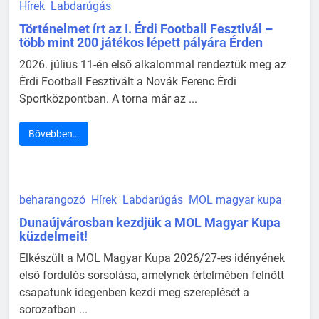
Hírek
Labdarúgás
Történelmet írt az I. Érdi Football Fesztivál –
több mint 200 játékos lépett pályára Érden
2026. július 11-én első alkalommal rendeztük meg az
Érdi Football Fesztivált a Novák Ferenc Érdi
Sportközpontban. A torna már az ...
Bővebben…
beharangozó
Hírek
Labdarúgás
MOL magyar kupa
Dunaújvárosban kezdjük a MOL Magyar Kupa
küzdelmeit!
Elkészült a MOL Magyar Kupa 2026/27-es idényének
első fordulós sorsolása, amelynek értelmében felnőtt
csapatunk idegenben kezdi meg szereplését a
sorozatban ...