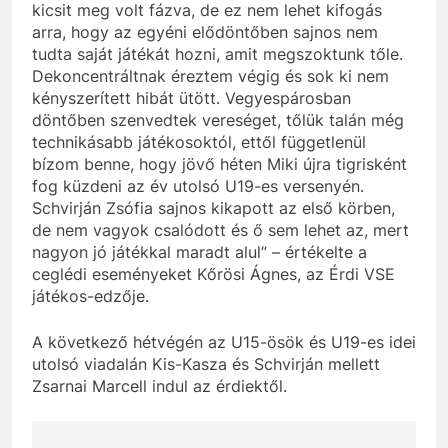
kicsit meg volt fázva, de ez nem lehet kifogás
arra, hogy az egyéni elődöntőben sajnos nem
tudta saját játékát hozni, amit megszoktunk tőle.
Dekoncentráltnak éreztem végig és sok ki nem
kényszerített hibát ütött. Vegyespárosban
döntőben szenvedtek vereséget, tőlük talán még
technikásabb játékosoktól, ettől függetlenül
bízom benne, hogy jövő héten Miki újra tigrisként
fog küzdeni az év utolsó U19-es versenyén.
Schvirján Zsófia sajnos kikapott az első körben,
de nem vagyok csalódott és ő sem lehet az, mert
nagyon jó játékkal maradt alul” – értékelte a
ceglédi eseményeket Kőrösi Ágnes, az Érdi VSE
játékos-edzője.
A következő hétvégén az U15-ösök és U19-es idei
utolsó viadalán Kis-Kasza és Schvirján mellett
Zsarnai Marcell indul az érdiektől.