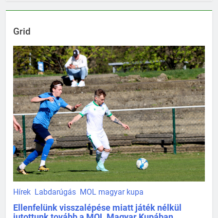
Grid
Hírek
Labdarúgás
MOL magyar kupa
Ellenfelünk visszalépése miatt játék nélkül
jutottunk tovább a MOL Magyar Kupában