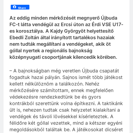
Share
Az eddig minden mérkőzését megnyerő Újbuda
FC-t látta vendégül az Ercsi úton az Érdi VSE U17-
es korosztálya. A Kajdy Györgyöt helyettesítő
Ebedli Zoltán által irányított tartalékos hazaiak
nem tudták megállítani a vendégeket, akik öt
góllal nyertek a regionális bajnokság
középnyugati csoportjának kilencedik körében.
– A bajnokságban még veretlen Újbuda csapatát
fogadtuk hazai pályán. Sajnos ismét több játékost
kellett nélkülöznöm a találkozón. Nehéz
mérkőzésére számítottam, ennek megfelelően
védekezésre rendezkedtünk be és gyors
kontrákból szerettünk volna építkezni. A taktikánk
ült is, nehezen tudtak csak helyzetet kialakítani a
vendégek és távoli lövésekkel kísérleteztek. A
félidőre két góllal vezettek, mind a kétszer egyéni
megoldásokból találtak be. A játékosokat dicséret