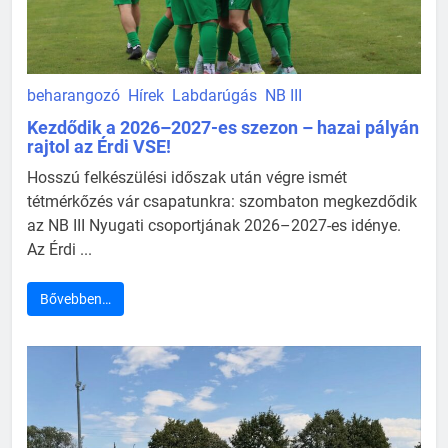
beharangozó
Hírek
Labdarúgás
NB III
Kezdődik a 2026–2027-es szezon – hazai pályán
rajtol az Érdi VSE!
Hosszú felkészülési időszak után végre ismét
tétmérkőzés vár csapatunkra: szombaton megkezdődik
az NB III Nyugati csoportjának 2026–2027-es idénye.
Az Érdi ...
Bővebben…