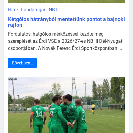
Hírek
Labdarúgás
NB III
Kétgólos hátrányból mentettünk pontot a bajnoki
rajton
Fordulatos, hatgólos mérkőzéssel kezdte meg
szereplését az Érdi VSE a 2026/27-es NB III Dél-Nyugati
csoportjában. A Novák Ferenc Érdi Sportközpontban ...
Bővebben…