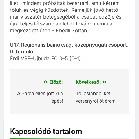
illeti, mindent próbáltak betartani, amit kértem
tőlük és végig küzdöttek. Reméljük jövő héttől
már visszatér betegségéből a csapat edzője és
újra teljes létszámban lehet tovább menni a
megkezdett úton – Ebedli Zoltán.
U17, Regionális bajnokság, középnyugati csoport,
9. forduló
Érdi VSE–Újbuda FC 0–5 (0–1)
Előző:
Következő:
Bejegyzés
navigáció
A Barca ellen jött ki a
Tollaslabda: két
lépés!
versenyről öt érem
Kapcsolódó tartalom