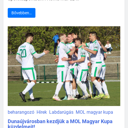
Bővebben…
beharangozó
Hírek
Labdarúgás
MOL magyar kupa
Dunaújvárosban kezdjük a MOL Magyar Kupa
küzdelmeit!