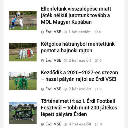
Ellenfelünk visszalépése miatt
játék nélkül jutottunk tovább a
MOL Magyar Kupában
Érdi VSE
1 hét ezelőtt
0
Kétgólos hátrányból mentettünk
pontot a bajnoki rajton
Érdi VSE
2 hét ezelőtt
0
Kezdődik a 2026–2027-es szezon
– hazai pályán rajtol az Érdi VSE!
Érdi VSE
2 hét ezelőtt
0
Történelmet írt az I. Érdi Football
Fesztivál – több mint 200 játékos
lépett pályára Érden
Érdi VSE
4 hét ezelőtt
0