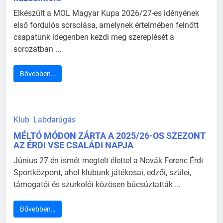
Elkészült a MOL Magyar Kupa 2026/27-es idényének
első fordulós sorsolása, amelynek értelmében felnőtt
csapatunk idegenben kezdi meg szereplését a
sorozatban ...
Bővebben…
Klub
Labdarúgás
MÉLTÓ MÓDON ZÁRTA A 2025/26-OS SZEZONT
AZ ÉRDI VSE CSALÁDI NAPJA
Június 27-én ismét megtelt élettel a Novák Ferenc Érdi
Sportközpont, ahol klubunk játékosai, edzői, szülei,
támogatói és szurkolói közösen búcsúztatták ...
Bővebben…