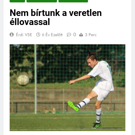
Nem bírtunk a veretlen
éllovassal
0
Érdi VSE
6 Év Ezelőtt
3 Perc