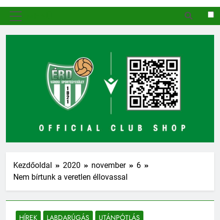
MENÜ
Kezdőoldal
2020
november
6
Nem bírtunk a veretlen éllovassal
HÍREK
LABDARÚGÁS
UTÁNPÓTLÁS