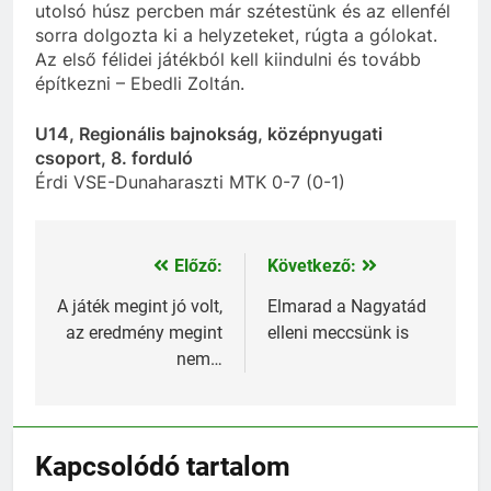
utolsó húsz percben már szétestünk és az ellenfél
sorra dolgozta ki a helyzeteket, rúgta a gólokat.
Az első félidei játékból kell kiindulni és tovább
építkezni – Ebedli Zoltán.
U14, Regionális bajnokság, középnyugati
csoport, 8. forduló
Érdi VSE-Dunaharaszti MTK 0-7 (0-1)
Előző:
Következő:
Bejegyzés
navigáció
A játék megint jó volt,
Elmarad a Nagyatád
az eredmény megint
elleni meccsünk is
nem…
Kapcsolódó tartalom