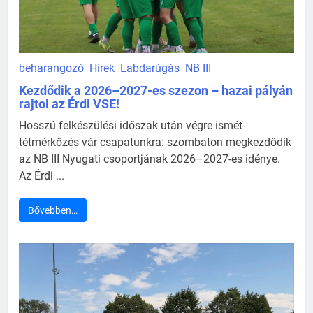
beharangozó
Hírek
Labdarúgás
NB III
Kezdődik a 2026–2027-es szezon – hazai pályán
rajtol az Érdi VSE!
Hosszú felkészülési időszak után végre ismét
tétmérkőzés vár csapatunkra: szombaton megkezdődik
az NB III Nyugati csoportjának 2026–2027-es idénye.
Az Érdi ...
Bővebben…