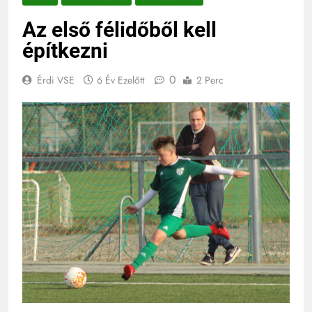
Az első félidőből kell
építkezni
0
Érdi VSE
6 Év Ezelőtt
2 Perc