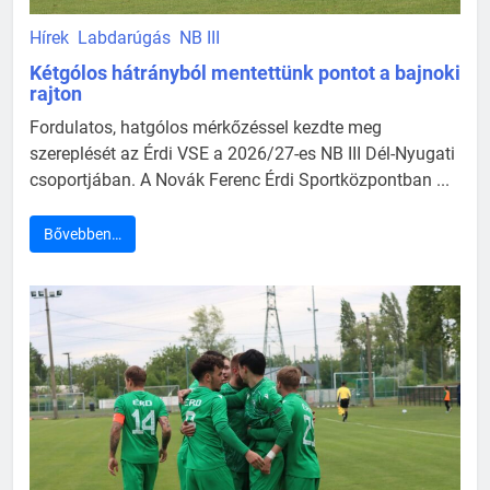
Hírek
Labdarúgás
NB III
Kétgólos hátrányból mentettünk pontot a bajnoki
rajton
Fordulatos, hatgólos mérkőzéssel kezdte meg
szereplését az Érdi VSE a 2026/27-es NB III Dél-Nyugati
csoportjában. A Novák Ferenc Érdi Sportközpontban ...
Bővebben…