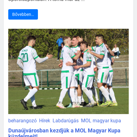
Bővebben…
beharangozó
Hírek
Labdarúgás
MOL magyar kupa
Dunaújvárosban kezdjük a MOL Magyar Kupa
küzdelmeit!