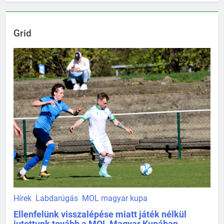
Grid
Hírek
Labdarúgás
MOL magyar kupa
Ellenfelünk visszalépése miatt játék nélkül
jutottunk tovább a MOL Magyar Kupában