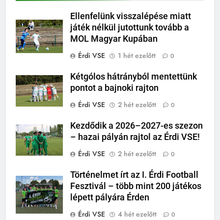
Ellenfelünk visszalépése miatt
játék nélkül jutottunk tovább a
MOL Magyar Kupában
Érdi VSE
1 hét ezelőtt
0
Kétgólos hátrányból mentettünk
pontot a bajnoki rajton
Érdi VSE
2 hét ezelőtt
0
Kezdődik a 2026–2027-es szezon
– hazai pályán rajtol az Érdi VSE!
Érdi VSE
2 hét ezelőtt
0
Történelmet írt az I. Érdi Football
Fesztivál – több mint 200 játékos
lépett pályára Érden
Érdi VSE
4 hét ezelőtt
0