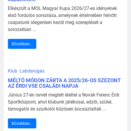
Elkészült a MOL Magyar Kupa 2026/27-es idényének
első fordulós sorsolása, amelynek értelmében felnőtt
csapatunk idegenben kezdi meg szereplését a
sorozatban ...
Bővebben…
Klub
Labdarúgás
MÉLTÓ MÓDON ZÁRTA A 2025/26-OS SZEZONT
AZ ÉRDI VSE CSALÁDI NAPJA
Június 27-én ismét megtelt élettel a Novák Ferenc Érdi
Sportközpont, ahol klubunk játékosai, edzői, szülei,
támogatói és szurkolói közösen búcsúztatták ...
Bővebben…