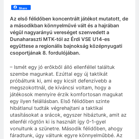
Share
Az első félidőben koncentrált játékot mutatott, de
a másodikban könnyelművé vált és a hajrában
végül nagyarányú vereséget szenvedett a
Dunaharaszti MTK-tól az Érdi VSE U14-es
együttese a regionális bajnokság középnyugati
csoportjának 8. fordulójában.
– Ismét egy jó erőkből álló ellenféllel találtuk
szembe magunkat. Ezúttal egy új taktikát
próbáltunk ki, ami egy kicsit defenzívebb a
megszokottnál, de kíváncsi voltam, hogy a
játékosok mennyire érzik komfortosan magukat
egy ilyen felállásban. Első félidőben szinte
hibátlanul tudták végrehajtani a taktikai
utasításokat a srácok, egyszer hibáztunk, amit az
ellenfél rögtön ki is használt így 0-1-gyel
vonultunk a szünetre. Második félidőben, ahogy
fáradtunk, úgy váltunk egyre könnyelműbbé. Az