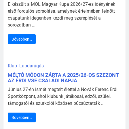
Elkészült a MOL Magyar Kupa 2026/27-es idényének
első fordulós sorsolása, amelynek értelmében felnőtt
csapatunk idegenben kezdi meg szereplését a
sorozatban ...
Bővebben…
Klub
Labdarúgás
MÉLTÓ MÓDON ZÁRTA A 2025/26-OS SZEZONT
AZ ÉRDI VSE CSALÁDI NAPJA
Június 27-én ismét megtelt élettel a Novák Ferenc Érdi
Sportközpont, ahol klubunk játékosai, edzői, szülei,
támogatói és szurkolói közösen búcsúztatták ...
Bővebben…