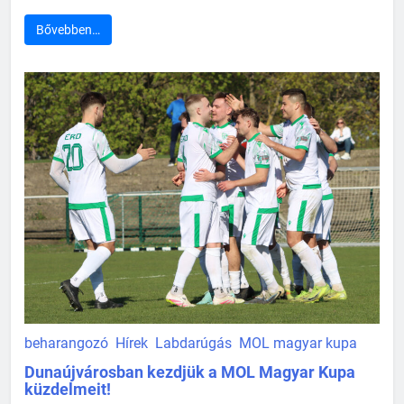
Bővebben…
beharangozó
Hírek
Labdarúgás
MOL magyar kupa
Dunaújvárosban kezdjük a MOL Magyar Kupa
küzdelmeit!