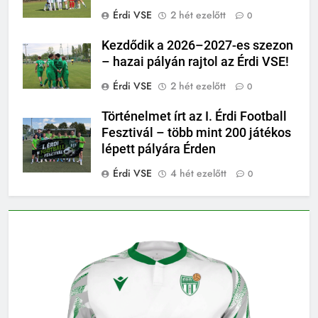
Érdi VSE
2 hét ezelőtt
0
Kezdődik a 2026–2027-es szezon
– hazai pályán rajtol az Érdi VSE!
Érdi VSE
2 hét ezelőtt
0
Történelmet írt az I. Érdi Football
Fesztivál – több mint 200 játékos
lépett pályára Érden
Érdi VSE
4 hét ezelőtt
0