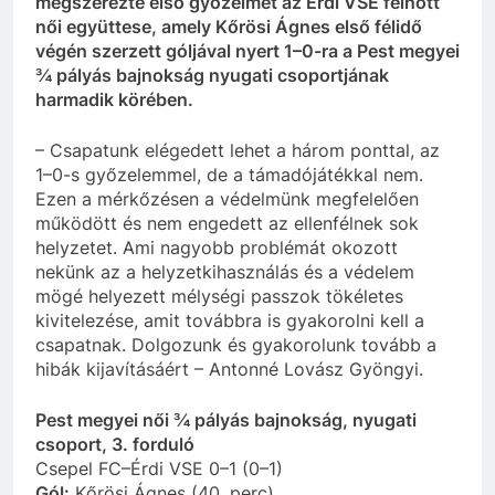
megszerezte első győzelmét az Érdi VSE felnőtt
női együttese, amely Kőrösi Ágnes első félidő
végén szerzett góljával nyert 1–0-ra a Pest megyei
¾ pályás bajnokság nyugati csoportjának
harmadik körében.
– Csapatunk elégedett lehet a három ponttal, az
1–0-s győzelemmel, de a támadójátékkal nem.
Ezen a mérkőzésen a védelmünk megfelelően
működött és nem engedett az ellenfélnek sok
helyzetet. Ami nagyobb problémát okozott
nekünk az a helyzetkihasználás és a védelem
mögé helyezett mélységi passzok tökéletes
kivitelezése, amit továbbra is gyakorolni kell a
csapatnak. Dolgozunk és gyakorolunk tovább a
hibák kijavításáért – Antonné Lovász Gyöngyi.
Pest megyei női ¾ pályás bajnokság, nyugati
csoport, 3. forduló
Csepel FC–Érdi VSE 0–1 (0–1)
Gól:
Kőrösi Ágnes (40. perc)