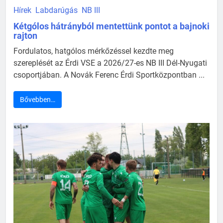
Hírek
Labdarúgás
NB III
Kétgólos hátrányból mentettünk pontot a bajnoki
rajton
Fordulatos, hatgólos mérkőzéssel kezdte meg
szereplését az Érdi VSE a 2026/27-es NB III Dél-Nyugati
csoportjában. A Novák Ferenc Érdi Sportközpontban ...
Bővebben…