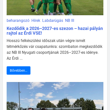
beharangozó
Hírek
Labdarúgás
NB III
Kezdődik a 2026–2027-es szezon – hazai pályán
rajtol az Érdi VSE!
Hosszú felkészülési időszak után végre ismét
tétmérkőzés vár csapatunkra: szombaton megkezdődik
az NB III Nyugati csoportjának 2026–2027-es idénye.
Az Érdi ...
Bővebben…