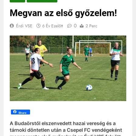
Megvan az első győzelem!
0
Érdi VSE
6 Év Ezelőtt
2 Perc
Share
A Budaörstől elszenvedett hazai vereség és a
tárnoki döntetlen után a Csepel FC vendégeként