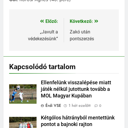
Előző:
Következő:
Bejegyzés
navigáció
„Javult a
Zakó után
védekezésünk”
pontszerzés
Kapcsolódó tartalom
Ellenfelünk visszalépése miatt
játék nélkül jutottunk tovább a
MOL Magyar Kupában
Érdi VSE
1 hét ezelőtt
0
Kétgólos hátrányból mentettünk
pontot a bajnoki rajton