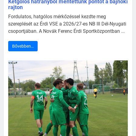
Kétgólos hátrányból mentettünk pontot a bajnoki
rajton
Fordulatos, hatgólos mérkőzéssel kezdte meg
szereplését az Érdi VSE a 2026/27-es NB III Dél-Nyugati
csoportjában. A Novák Ferenc Érdi Sportközpontban ...
Bővebben…