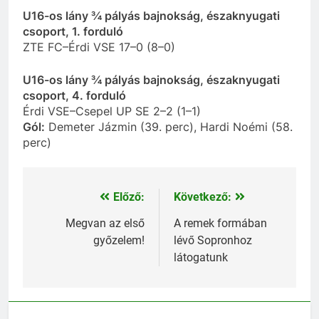
U16-os lány ¾ pályás bajnokság, északnyugati
csoport, 1. forduló
ZTE FC–Érdi VSE 17–0 (8–0)
U16-os lány ¾ pályás bajnokság, északnyugati
csoport, 4. forduló
Érdi VSE–Csepel UP SE 2–2 (1–1)
Gól:
Demeter Jázmin (39. perc), Hardi Noémi (58.
perc)
Előző:
Következő:
Bejegyzés
navigáció
Megvan az első
A remek formában
győzelem!
lévő Sopronhoz
látogatunk