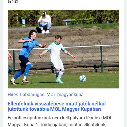
Grid
Hírek
Labdarúgás
MOL magyar kupa
Ellenfelünk visszalépése miatt játék nélkül
jutottunk tovább a MOL Magyar Kupában
Felnőtt csapatunknak nem kell pályára lépnie a MOL
Magyar Kupa 1. fordulójában, miután ellenfelünk,