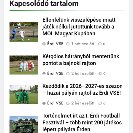
Kapcsolódó tartalom
Ellenfelünk visszalépése miatt
játék nélkül jutottunk tovább a
MOL Magyar Kupában
Érdi VSE
1 hét ezelőtt
0
Kétgólos hátrányból mentettünk
pontot a bajnoki rajton
Érdi VSE
2 hét ezelőtt
0
Kezdődik a 2026–2027-es szezon
– hazai pályán rajtol az Érdi VSE!
Érdi VSE
2 hét ezelőtt
0
Történelmet írt az I. Érdi Football
Fesztivál – több mint 200 játékos
lépett pályára Érden