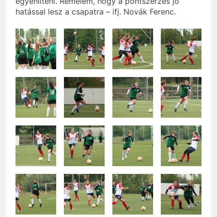
egyenlíteni. Remélem, hogy a pontszerzés jó
hatással lesz a csapatra – ifj. Novák Ferenc.