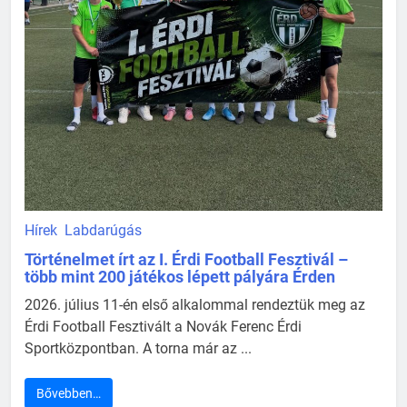
Hírek
Labdarúgás
Történelmet írt az I. Érdi Football Fesztivál –
több mint 200 játékos lépett pályára Érden
2026. július 11-én első alkalommal rendeztük meg az
Érdi Football Fesztivált a Novák Ferenc Érdi
Sportközpontban. A torna már az ...
Bővebben…