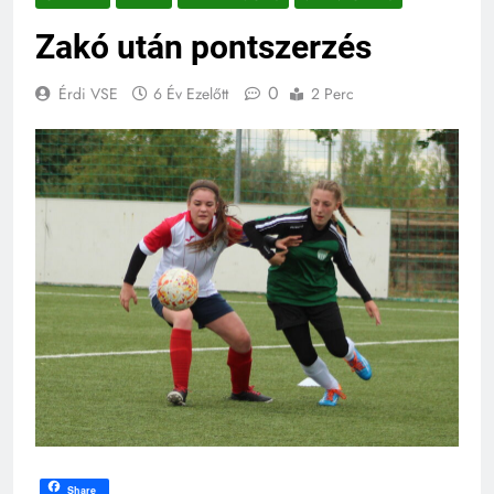
Zakó után pontszerzés
0
Érdi VSE
6 Év Ezelőtt
2 Perc
Share