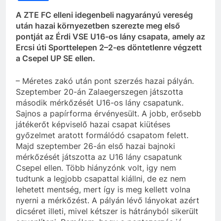
A ZTE FC elleni idegenbeli nagyarányú vereség
után hazai környezetben szerezte meg első
pontját az Érdi VSE U16-os lány csapata, amely az
Ercsi úti Sporttelepen 2–2-es döntetlenre végzett
a Csepel UP SE ellen.
– Méretes zakó után pont szerzés hazai pályán.
Szeptember 20-án Zalaegerszegen játszotta
második mérkőzését U16-os lány csapatunk.
Sajnos a papírforma érvényesült. A jobb, erősebb
játékerőt képviselő hazai csapat kiütéses
győzelmet aratott formálódó csapatom felett.
Majd szeptember 26-án első hazai bajnoki
mérkőzését játszotta az U16 lány csapatunk
Csepel ellen. Több hiányzónk volt, igy nem
tudtunk a legjobb csapattal kiállni, de ez nem
lehetett mentség, mert így is meg kellett volna
nyerni a mérkőzést. A pályán lévő lányokat azért
dicséret illeti, mivel kétszer is hátrányból sikerült