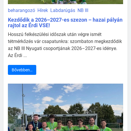
beharangozó
Hírek
Labdarúgás
NB III
Kezdődik a 2026–2027-es szezon – hazai pályán
rajtol az Érdi VSE!
Hosszú felkészülési időszak után végre ismét
tétmérkőzés vár csapatunkra: szombaton megkezdődik
az NB III Nyugati csoportjának 2026–2027-es idénye.
Az Érdi ...
Bővebben…