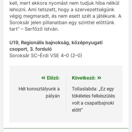
kell, mert ekkora nyomást nem tudjuk hiba nélkül
lehozni. Ami tetszett, hogy a szervezettségünk
végig megmaradt, és nem esett szét a játékunk. A
Soroksár jelen pillanatban egy szinttel előttünk
tart” – Serfőző István.
U19, Regionális bajnokság, középnyugati
csoport, 3. forduló
Soroksár SC–Érdi VSE 4–0 (2–0)
Előző:
Következő:
Bejegyzés
navigáció
Hét korosztályunk a
Tollaslabda: „Ez egy
pályán
tökéletes felkészülés
volt a csapatbajnoki
előtt”