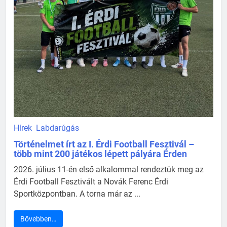
Hírek
Labdarúgás
Történelmet írt az I. Érdi Football Fesztivál –
több mint 200 játékos lépett pályára Érden
2026. július 11-én első alkalommal rendeztük meg az
Érdi Football Fesztivált a Novák Ferenc Érdi
Sportközpontban. A torna már az ...
Bővebben…