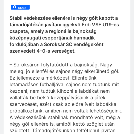
Share
Stabil védekezése ellenére is négy gólt kapott a
támadójátékán javítani igyekvő Érdi VSE U19-es
csapata, amely a regionális bajnokság
középnyugati csoportjának harmadik
fordulójában a Soroksár SC vendégeként
szenvedett 4–0-s vereséget.
– Soroksáron folytatódott a bajnokság. Nagy
meleg, jó ellenfél és sajnos négy elkerülhető gól.
Ez jellemezte a mérkőzést. Ellenfelünk
letámadásos futballjával sajnos nem tudtunk mit
kezdeni, nem tudtuk kihozni a labdákat nem
vállalták be belső középpályásaink a játék
szervezését, ezért csak az előre ívelt labdákkal
próbálkoztunk, amiben nem voltak lehetőségeink.
A védekezésünk stabilnak mondható volt, még a
négy gól ellenére is, amiből kettő szöglet után
született. Támadójátékunkon feltétlenül javítani