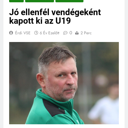
Jó ellenfél vendégeként
kapott ki az U19
0
Érdi VSE
6 Év Ezelőtt
2 Perc