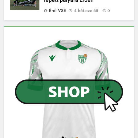
lépett pályára Érden
Érdi VSE
4 hét ezelőtt
0