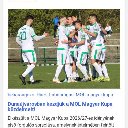
beharangozó
Hírek
Labdarúgás
MOL magyar kupa
Dunaújvárosban kezdjük a MOL Magyar Kupa
küzdelmeit!
Elkészült a MOL Magyar Kupa 2026/27-es idényének
első fordulós sorsolása, amelynek értelmében felnőtt