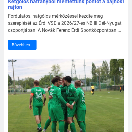
Kétgólos hátrányból mentettünk pontot a bajnoki
rajton
Fordulatos, hatgólos mérkőzéssel kezdte meg
szereplését az Érdi VSE a 2026/27-es NB III Dél-Nyugati
csoportjában. A Novák Ferenc Érdi Sportközpontban ...
Bővebben…