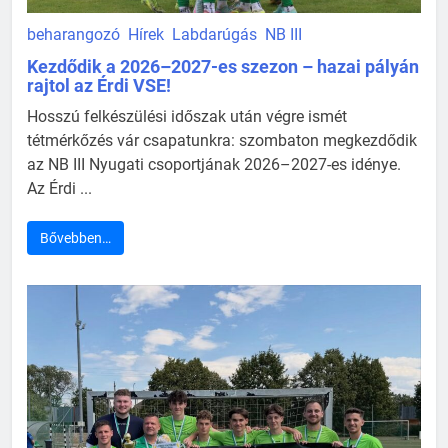
beharangozó
Hírek
Labdarúgás
NB III
Kezdődik a 2026–2027-es szezon – hazai pályán
rajtol az Érdi VSE!
Hosszú felkészülési időszak után végre ismét
tétmérkőzés vár csapatunkra: szombaton megkezdődik
az NB III Nyugati csoportjának 2026–2027-es idénye.
Az Érdi ...
Bővebben…