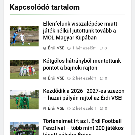
Kapcsolódó tartalom
Ellenfelünk visszalépése miatt
játék nélkül jutottunk tovább a
MOL Magyar Kupában
Érdi VSE
1 hét ezelőtt
0
Kétgólos hátrányból mentettünk
pontot a bajnoki rajton
Érdi VSE
2 hét ezelőtt
0
Kezdődik a 2026–2027-es szezon
– hazai pályán rajtol az Érdi VSE!
Érdi VSE
2 hét ezelőtt
0
Történelmet írt az I. Érdi Football
Fesztivál – több mint 200 játékos