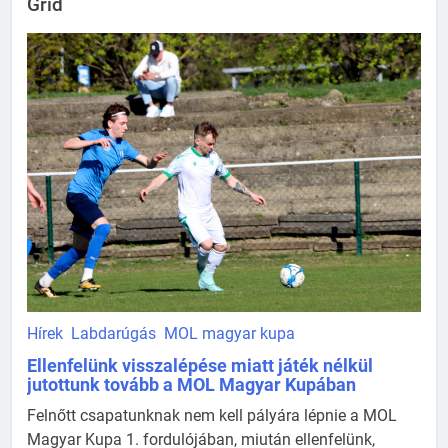
Grid
Hírek
Labdarúgás
MOL magyar kupa
Ellenfelünk visszalépése miatt játék nélkül
jutottunk tovább a MOL Magyar Kupában
Felnőtt csapatunknak nem kell pályára lépnie a MOL
Magyar Kupa 1. fordulójában, miután ellenfelünk,