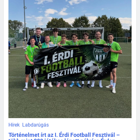
Hírek
Labdarúgás
Történelmet írt az I. Érdi Football Fesztivál –