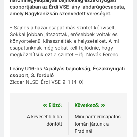
háromnegyedpályás bajnokság északnyugati
csoportjában az Érdi VSE lány labdarúgócsapata,
amely Nagykanizsán szenvedett vereséget.
– Sajnos a hazai csapat más szintet képviselt.
Sokkal jobban játszottak, erősebbek voltak és
könyörtelenül kihasználták a helyzeteiket. A mi
csapatunknak még sokat kell fejlődnie, hogy
megközelítsük ezt a szintet – ifj. Novák Ferenc.
Leány U16-os ¾ pályás bajnokság, Északnyugati
csoport, 3. forduló
Ziccer NLSE–Érdi VSE 9–1 (4–0)
Előző:
Következő:
Bejegyzés
navigáció
A kevesebb hiba
Mini partnercsapatos
döntött
tornán jártunk a
Fradinál