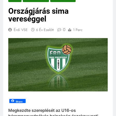
Országjárás sima
vereséggel
0
Érdi VSE
6 Év Ezelőtt
1 Perc
Share
Megkezdte szereplését az U16-os