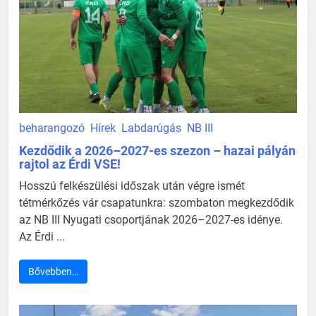
beharangozó
Hírek
Labdarúgás
NB III
Kezdődik a 2026–2027-es szezon – hazai pályán
rajtol az Érdi VSE!
Hosszú felkészülési időszak után végre ismét
tétmérkőzés vár csapatunkra: szombaton megkezdődik
az NB III Nyugati csoportjának 2026–2027-es idénye.
Az Érdi ...
Bővebben…