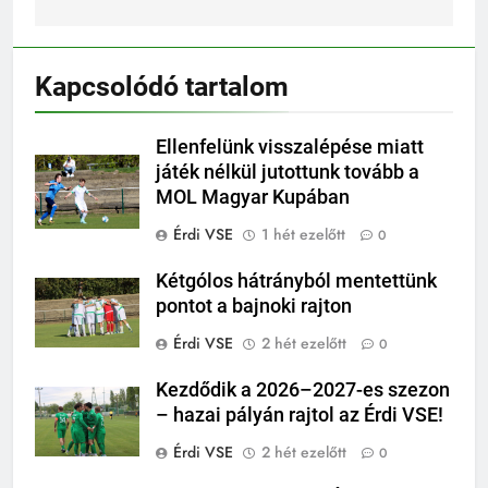
Kapcsolódó tartalom
Ellenfelünk visszalépése miatt
játék nélkül jutottunk tovább a
MOL Magyar Kupában
Érdi VSE
1 hét ezelőtt
0
Kétgólos hátrányból mentettünk
pontot a bajnoki rajton
Érdi VSE
2 hét ezelőtt
0
Kezdődik a 2026–2027-es szezon
– hazai pályán rajtol az Érdi VSE!
Érdi VSE
2 hét ezelőtt
0