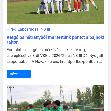
Hírek
Labdarúgás
NB III
Kétgólos hátrányból mentettünk pontot a bajnoki
rajton
Fordulatos, hatgólos mérkőzéssel kezdte meg
szereplését az Érdi VSE a 2026/27-es NB III Dél-Nyugati
csoportjában. A Novák Ferenc Érdi Sportközpontban ...
Bővebben…