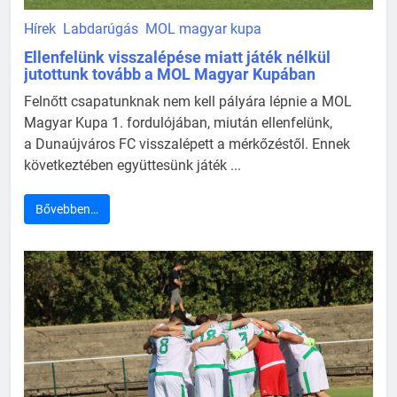
Hírek
Labdarúgás
MOL magyar kupa
Ellenfelünk visszalépése miatt játék nélkül
jutottunk tovább a MOL Magyar Kupában
Felnőtt csapatunknak nem kell pályára lépnie a MOL
Magyar Kupa 1. fordulójában, miután ellenfelünk,
a Dunaújváros FC visszalépett a mérkőzéstől. Ennek
következtében együttesünk játék ...
Bővebben…