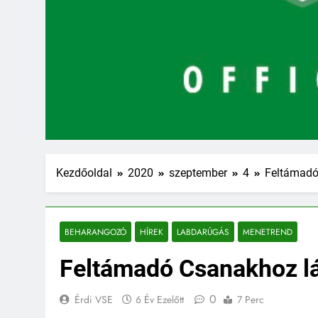
Kezdőoldal
2020
szeptember
4
Feltámadó
BEHARANGOZÓ
HÍREK
LABDARÚGÁS
MENETREND
Feltámadó Csanakhoz l
0
Érdi VSE
6 Év Ezelőtt
7 Perc