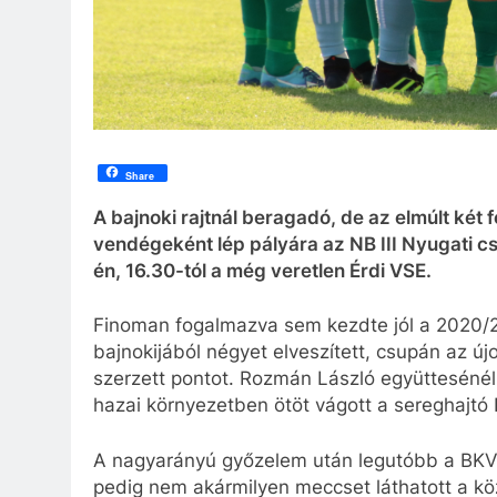
Share
A bajnoki rajtnál beragadó, de az elmúlt két
vendégeként lép pályára az NB III Nyugati c
én, 16.30-tól a még veretlen Érdi VSE.
Finoman fogalmazva sem kezdte jól a 2020/2
bajnokijából négyet elveszített, csupán az ú
szerzett pontot. Rozmán László együttesénél 
hazai környezetben ötöt vágott a sereghajtó
A nagyarányú győzelem után legutóbb a BKV v
pedig nem akármilyen meccset láthatott a kö