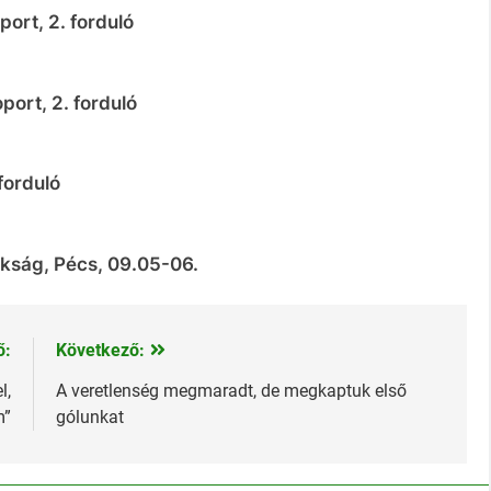
ort, 2. forduló
port, 2. forduló
forduló
okság, Pécs, 09.05-06.
ő:
Következő:
l,
A veretlenség megmaradt, de megkaptuk első
m”
gólunkat