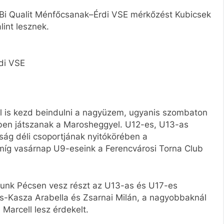
Bi Qualit Ménfőcsanak–Érdi VSE mérkőzést Kubicsek
lint lesznek.
di VSE
ál is kezd beindulni a nagyüzem, ugyanis szombaton
ben játszanak a Marosheggyel. U12-es, U13-as
ág déli csoportjának nyitókörében a
míg vasárnap U9-eseink a Ferencvárosi Torna Club
yunk Pécsen vesz részt az U13-as és U17-es
s-Kasza Arabella és Zsarnai Milán, a nagyobbaknál
 Marcell lesz érdekelt.