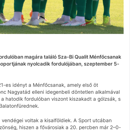
 fordulóban magára találó Sza-Bi Qualit Ménfőcsanak
soportjának nyolcadik fordulójában, szeptember 5-
1-es idényt a Ménfőcsanak, amely első öt
jonc Nagyatád elleni idegenbeli döntetlen alkalmával
a hatodik fordulóban viszont kiszakadt a gólzsák, s
 Balatonfürednek.
endégei voltak a kisalföldiek. A Sport utcában
zönség, hiszen a fővárosiak a 20. percben már 2–0-