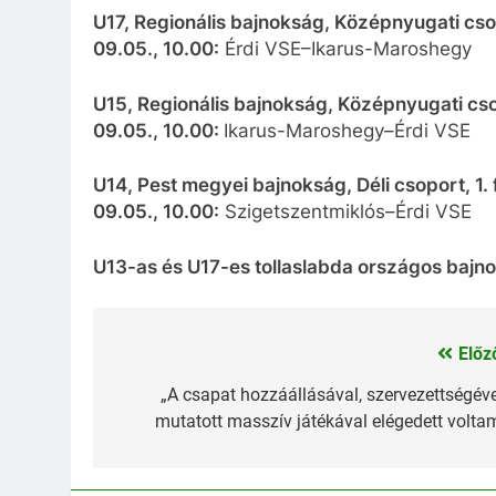
U17, Regionális bajnokság, Középnyugati csop
09.05., 10.00:
Érdi VSE–Ikarus-Maroshegy
U15, Regionális bajnokság, Középnyugati cso
09.05., 10.00:
Ikarus-Maroshegy–Érdi VSE
U14, Pest megyei bajnokság, Déli csoport, 1. 
09.05., 10.00:
Szigetszentmiklós–Érdi VSE
U13-as és U17-es tollaslabda országos bajn
Előz
Bejegyzés
navigáció
„A csapat hozzáállásával, szervezettségéve
mutatott masszív játékával elégedett volta