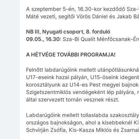
A szeptember 5-én, 16.30-kor kezdődő Sza-
Máté vezeti, segítői Vörös Dániel és Jakab Bá
NB III, Nyugati csoport, 8. forduló
09.05., 16.30:
Sza-Bi Qualit Ménfőcsanak–Ér
A HÉTVÉGE TOVÁBBI PROGRAMJA!
Felnőtt labdarúgóink mellett utánpótlásunkn
U17-eseink hazai pályán, U15-öseink idegen
korosztályunk az U14-es Pest megyei bajnoks
Szigetszentmiklós vendégeként lép pályára, 
által szervezett tornán vesznek részt.
Labdarúgóink mellett tollaslabda szakosztál
országos bajnokságon, ahol a kisebbeknél Ki
Schvirján Zsófia, Kis-Kasza Miklós és Zsarnai