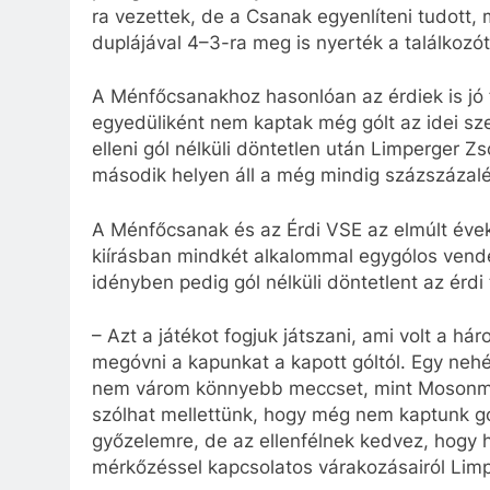
ra vezettek, de a Csanak egyenlíteni tudott,
duplájával 4–3-ra meg is nyerték a találkozó
A Ménfőcsanakhoz hasonlóan az érdiek is jó
egyedüliként nem kaptak még gólt az idei sz
elleni gól nélküli döntetlen után Limperger 
második helyen áll a még mindig százszázalék
A Ménfőcsanak és az Érdi VSE az elmúlt éve
kiírásban mindkét alkalommal egygólos vendé
idényben pedig gól nélküli döntetlent az érdi 
– Azt a játékot fogjuk játszani, ami volt a há
megóvni a kapunkat a kapott góltól. Egy neh
nem várom könnyebb meccset, mint Mosonm
szólhat mellettünk, hogy még nem kaptunk gólt
győzelemre, de az ellenfélnek kedvez, hogy
mérkőzéssel kapcsolatos várakozásairól Limp