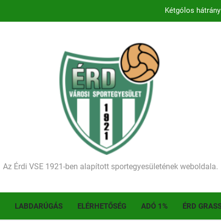
Kezdődik a 2026–2027-es sze
Történelmet írt az I. Érdi Football Fesztivál – tö
Ellenfelünk visszalépése miatt játék nélkül
Kétgólos hátrány
Kezdődik a 2026–2027-es sze
Történelmet írt az I. Érdi Football Fesztivál – tö
Az Érdi VSE 1921-ben alapított sportegyesületének weboldala.
LABDARÚGÁS
ELÉRHETŐSÉG
ADÓ 1%
ÉRD GRAS