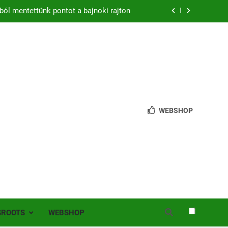
zon – hazai pályán rajtol az Érdi VSE!
bb mint 200 játékos lépett pályára Érden
 jutottunk tovább a MOL Magyar Kupában
ból mentettünk pontot a bajnoki rajton
zon – hazai pályán rajtol az Érdi VSE!
WEBSHOP
bb mint 200 játékos lépett pályára Érden
SROOTS
WEBSHOP