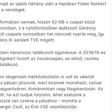
 majd az újabb hátrány után a hajrában Füleki Norbert
t a vendégek.
 formában vannak, hiszen 92 NB-s csapat közül
ezonban, s a nyitófordulóban lejátszott Gárdony
Zsolt csapata sorozatban hat meccsét nyerte meg, így
os III. kerületi TVE mögött.
kben háromszor találkozott egymással. A 2018/19-es
gsikert hozott az összecsapás, az előző, csonka
találkozó.
rom idegenbeli mérkőzésünkön is volt és sikerült
éz pályán játszunk, mert kicsinek mondható, szóval
agyaróváron, Komáromban vagy Nagykanizsán. Az
, ha ezt tudjuk folytatni, lehet esélyünk a
 hozzá van szokva a pályához – mondta a
erger Zsolt, az Érdi VSE vezetőedzője.