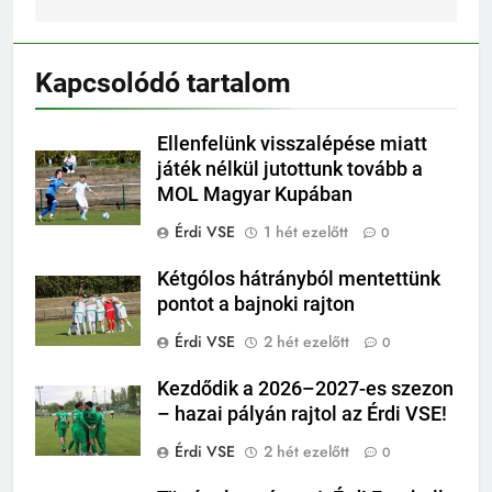
Kapcsolódó tartalom
Ellenfelünk visszalépése miatt
játék nélkül jutottunk tovább a
MOL Magyar Kupában
Érdi VSE
1 hét ezelőtt
0
Kétgólos hátrányból mentettünk
pontot a bajnoki rajton
Érdi VSE
2 hét ezelőtt
0
Kezdődik a 2026–2027-es szezon
– hazai pályán rajtol az Érdi VSE!
Érdi VSE
2 hét ezelőtt
0