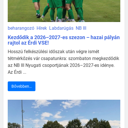
beharangozó
Hírek
Labdarúgás
NB III
Kezdődik a 2026–2027-es szezon – hazai pályán
rajtol az Érdi VSE!
Hosszú felkészülési időszak után végre ismét
tétmérkőzés vár csapatunkra: szombaton megkezdődik
az NB III Nyugati csoportjának 2026–2027-es idénye.
Az Érdi ...
Bővebben…