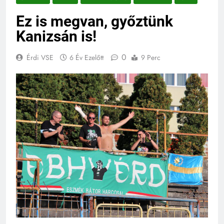
Ez is megvan, győztünk
Kanizsán is!
0
Érdi VSE
6 Év Ezelőtt
9 Perc