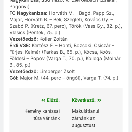
Pogonyi)
FC Nagykanizsa:
Horváth M. – Bagó, Papp Sz.,
Major, Horváth B. – Béli, Szegleti, Kovács Gy. –
Szabó P. (Kretz, 67. perc), Török (Vass Gy., 82. p.),
Vlasics (Péntek, 75. p.)
Vezetőedző:
Koller Zoltán
Érdi VSE:
Kertész F. – Honti, Bozsoki, Csiszár –
Fürjes, Kalmár (Farkas B., 65. p.), Kócsa, Koós,
Földesi – Popov (Varga T., 70. p.), Kollega (Molnár
B., 85. p.)
Vezetőedző:
Limperger Zsolt
Gól:
Major M. (44. perc – öngól), Varga T. (74. p.)
Előző:
Következő:
Bejegyzés
navigáció
Kemény kanizsai
Makulátlanul
túra vár ránk
zárnánk az
augusztust