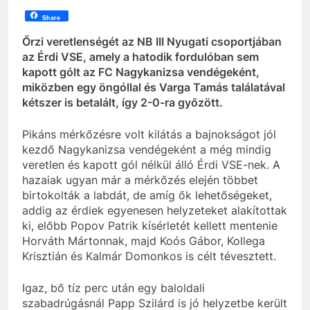
Share
Őrzi veretlenségét az NB III Nyugati csoportjában
az Érdi VSE, amely a hatodik fordulóban sem
kapott gólt az FC Nagykanizsa vendégeként,
miközben egy öngóllal és Varga Tamás találatával
kétszer is betalált, így 2-0-ra győzött.
Pikáns mérkőzésre volt kilátás a bajnokságot jól
kezdő Nagykanizsa vendégeként a még mindig
veretlen és kapott gól nélkül álló Érdi VSE-nek. A
hazaiak ugyan már a mérkőzés elején többet
birtokolták a labdát, de amíg ők lehetőségeket,
addig az érdiek egyenesen helyzeteket alakítottak
ki, előbb Popov Patrik kísérletét kellett mentenie
Horváth Mártonnak, majd Koós Gábor, Kollega
Krisztián és Kalmár Domonkos is célt tévesztett.
Igaz, bő tíz perc után egy baloldali
szabadrúgásnál Papp Szilárd is jó helyzetbe került