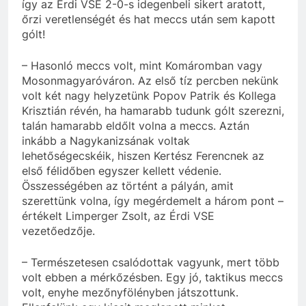
így az Érdi VSE 2-0-s idegenbeli sikert aratott,
őrzi veretlenségét és hat meccs után sem kapott
gólt!
– Hasonló meccs volt, mint Komáromban vagy
Mosonmagyaróváron. Az első tíz percben nekünk
volt két nagy helyzetünk Popov Patrik és Kollega
Krisztián révén, ha hamarabb tudunk gólt szerezni,
talán hamarabb eldőlt volna a meccs. Aztán
inkább a Nagykanizsának voltak
lehetőségecskéik, hiszen Kertész Ferencnek az
első félidőben egyszer kellett védenie.
Összességében az történt a pályán, amit
szerettünk volna, így megérdemelt a három pont –
értékelt Limperger Zsolt, az Érdi VSE
vezetőedzője.
– Természetesen csalódottak vagyunk, mert több
volt ebben a mérkőzésben. Egy jó, taktikus meccs
volt, enyhe mezőnyfölényben játszottunk.