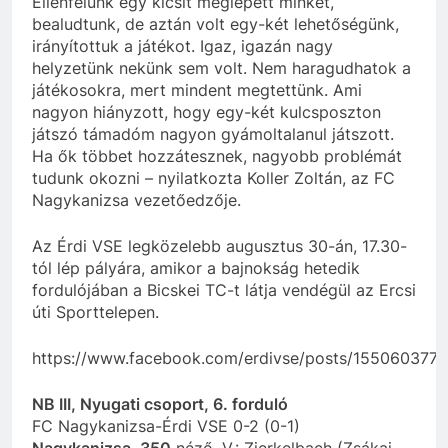
Ellenfelünk egy kicsit meglepett minket,
bealudtunk, de aztán volt egy-két lehetőségünk,
irányítottuk a játékot. Igaz, igazán nagy
helyzetünk nekünk sem volt. Nem haragudhatok a
játékosokra, mert mindent megtettünk. Ami
nagyon hiányzott, hogy egy-két kulcsposzton
játszó támadóm nagyon gyámoltalanul játszott.
Ha ők többet hozzátesznek, nagyobb problémát
tudunk okozni – nyilatkozta Koller Zoltán, az FC
Nagykanizsa vezetőedzője.
Az Érdi VSE legközelebb augusztus 30-án, 17.30-
tól lép pályára, amikor a bajnokság hetedik
fordulójában a Bicskei TC-t látja vendégül az Ercsi
úti Sporttelepen.
https://www.facebook.com/erdivse/posts/155060377
NB III, Nyugati csoport, 6. forduló
FC Nagykanizsa-Érdi VSE 0-2 (0-1)
Nagykanizsa, 350
néző. V.: Zierkelbach (Zsákai,