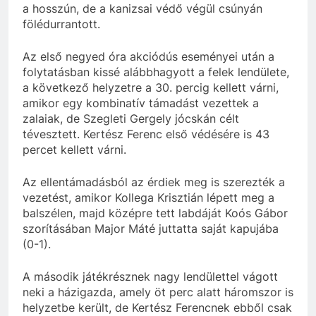
a hosszún, de a kanizsai védő végül csúnyán
fölédurrantott.
Az első negyed óra akciódús eseményei után a
folytatásban kissé alábbhagyott a felek lendülete,
a következő helyzetre a 30. percig kellett várni,
amikor egy kombinatív támadást vezettek a
zalaiak, de Szegleti Gergely jócskán célt
tévesztett. Kertész Ferenc első védésére is 43
percet kellett várni.
Az ellentámadásból az érdiek meg is szerezték a
vezetést, amikor Kollega Krisztián lépett meg a
balszélen, majd középre tett labdáját Koós Gábor
szorításában Major Máté juttatta saját kapujába
(0-1).
A második játékrésznek nagy lendülettel vágott
neki a házigazda, amely öt perc alatt háromszor is
helyzetbe került, de Kertész Ferencnek ebből csak