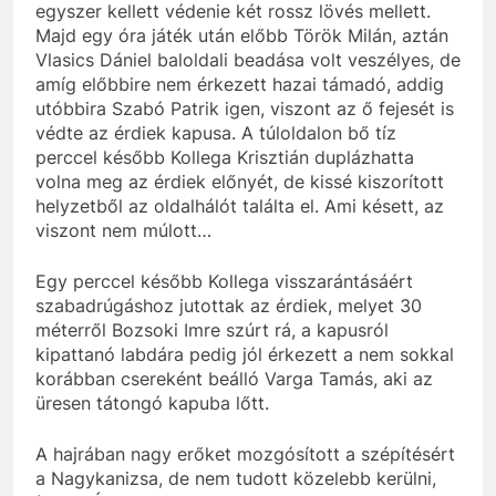
egyszer kellett védenie két rossz lövés mellett.
Majd egy óra játék után előbb Török Milán, aztán
Vlasics Dániel baloldali beadása volt veszélyes, de
amíg előbbire nem érkezett hazai támadó, addig
utóbbira Szabó Patrik igen, viszont az ő fejesét is
védte az érdiek kapusa. A túloldalon bő tíz
perccel később Kollega Krisztián duplázhatta
volna meg az érdiek előnyét, de kissé kiszorított
helyzetből az oldalhálót találta el. Ami késett, az
viszont nem múlott…
Egy perccel később Kollega visszarántásáért
szabadrúgáshoz jutottak az érdiek, melyet 30
méterről Bozsoki Imre szúrt rá, a kapusról
kipattanó labdára pedig jól érkezett a nem sokkal
korábban csereként beálló Varga Tamás, aki az
üresen tátongó kapuba lőtt.
A hajrában nagy erőket mozgósított a szépítésért
a Nagykanizsa, de nem tudott közelebb kerülni,