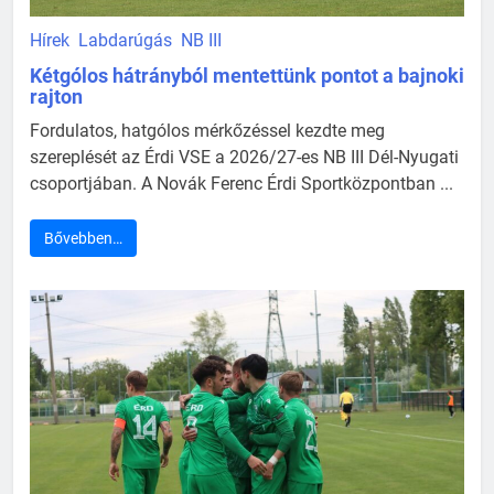
Hírek
Labdarúgás
NB III
Kétgólos hátrányból mentettünk pontot a bajnoki
rajton
Fordulatos, hatgólos mérkőzéssel kezdte meg
szereplését az Érdi VSE a 2026/27-es NB III Dél-Nyugati
csoportjában. A Novák Ferenc Érdi Sportközpontban ...
Bővebben…