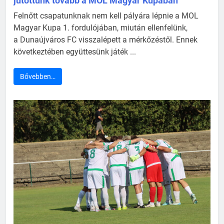
jutottunk tovább a MOL Magyar Kupában
Felnőtt csapatunknak nem kell pályára lépnie a MOL
Magyar Kupa 1. fordulójában, miután ellenfelünk,
a Dunaújváros FC visszalépett a mérkőzéstől. Ennek
következtében együttesünk játék ...
Bővebben…