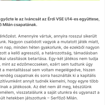
győzte le az Iváncsát az Érdi VSE U14-es együttese,
őző Milán csapatának.
érkőzést. Amennyire vártuk, annyira rosszul sikerült
nk. Nagyon csalódott vagyok a mutatott játék miatt,
nden nap, minden héten gyakorlunk, de ezekből nagyon
ott a kellő agresszió, a határozottság, támadásban
ikai utasítások betartása. Egy-két játékos nem tudja
n, mint az edzőmeccseken, ezért sem tudtunk úgy
ett a mentalitással sem voltam megelégedve, hiszen
 vendég csapatnak és sorra használták ki a kapitális
Pozitívumként annyit tudnék kiemelni, hogy egyre több
nak a játékosok. Az élet nem áll meg, készülünk
mélem, visszatalálunk a saját utunkra és ugyanazt a
múlt hetekben játszottunk – Serfőző Milán.