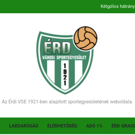
Kétgólos hátrány
Kezdődik a 2026–2027-es sze
Történelmet írt az I. Érdi Football Fesztivál – tö
Ellenfelünk visszalépése miatt játék nélkül
Kétgólos hátrány
Kezdődik a 2026–2027-es sze
Történelmet írt az I. Érdi Football Fesztivál – tö
Az Érdi VSE 1921-ben alapított sportegyesületének weboldala.
LABDARÚGÁS
ELÉRHETŐSÉG
ADÓ 1%
ÉRD GRAS