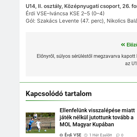
U14, II. osztály, Középnyugati csoport, 26. 
Érdi VSE–Iváncsa KSE 2–5 (0–4)
Gól: Szakács Levente (47. perc), Nikolics Bal
Előz
Bejegyzés
navigáció
Előnyről, súlyos sérüléstől megzavarva kapott 
az U
Kapcsolódó tartalom
Ellenfelünk visszalépése miatt
játék nélkül jutottunk tovább a
MOL Magyar Kupában
Érdi VSE
1 Hét Ezelőtt
0