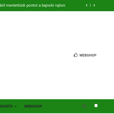
ból mentettünk pontot a bajnoki rajton
zon – hazai pályán rajtol az Érdi VSE!
bb mint 200 játékos lépett pályára Érden
 jutottunk tovább a MOL Magyar Kupában
ból mentettünk pontot a bajnoki rajton
WEBSHOP
zon – hazai pályán rajtol az Érdi VSE!
bb mint 200 játékos lépett pályára Érden
SROOTS
WEBSHOP