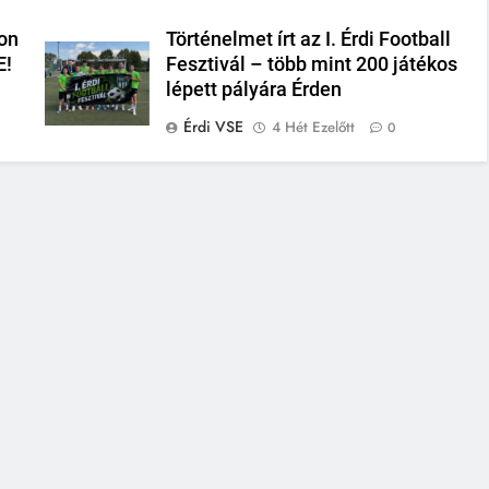
on
Történelmet írt az I. Érdi Football
E!
Fesztivál – több mint 200 játékos
lépett pályára Érden
Érdi VSE
4 Hét Ezelőtt
0