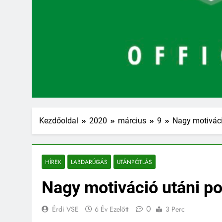
Kezdőoldal
2020
március
9
Nagy motiváci
HÍREK
LABDARÚGÁS
UTÁNPÓTLÁS
Nagy motiváció utáni p
0
Érdi VSE
6 Év Ezelőtt
3 Perc