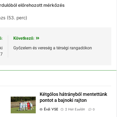
fordulóból előrehozott mérkőzés
ázs (53. perc)
ő:
Következő:
ki
Győzelem és vereség a térségi rangadókon
17
Kétgólos hátrányból mentettünk
pontot a bajnoki rajton
Érdi VSE
2 Hét Ezelőtt
0