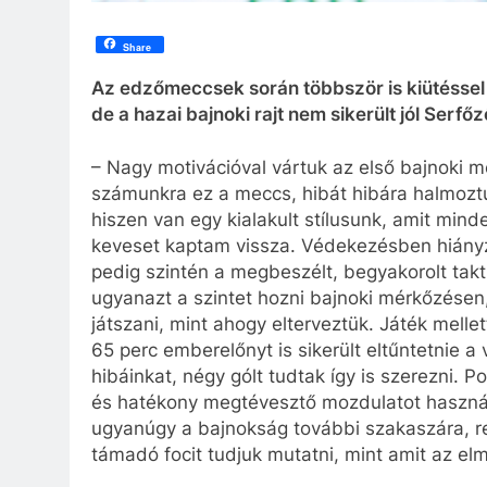
Share
Az edzőmeccsek során többször is kiütéssel 
de a hazai bajnoki rajt nem sikerült jól Serf
– Nagy motivációval vártuk az első bajnoki m
számunkra ez a meccs, hibát hibára halmoztu
hiszen van egy kialakult stílusunk, amit mi
keveset kaptam vissza. Védekezésben hiányz
pedig szintén a megbeszélt, begyakorolt takt
ugyanazt a szintet hozni bajnoki mérkőzése
játszani, mint ahogy elterveztük. Játék mell
65 perc emberelőnyt is sikerült eltűntetnie a
hibáinkat, négy gólt tudtak így is szerezni. 
és hatékony megtévesztő mozdulatot használ
ugyanúgy a bajnokság további szakaszára, re
támadó focit tudjuk mutatni, mint amit az el