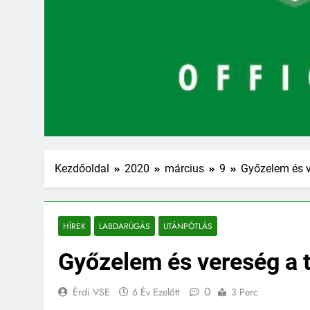
Kezdőoldal
2020
március
9
Győzelem és v
HÍREK
LABDARÚGÁS
UTÁNPÓTLÁS
Győzelem és vereség a 
0
Érdi VSE
6 Év Ezelőtt
3 Perc