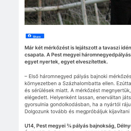
Share
Már két mérkőzést is lejátszott a tavaszi i
csapata. A Pest megyei háromnegyedpályás 
egyet nyertek, egyet elveszítettek.
– Első háromnegyed pályás bajnoki mérkőzés
környezetben a Százhalombatta ellen. Ezútt
és sérülések miatt. A mérkőzést megnyertük,
elégedett. Helyenként lassan, enerváltan játs
gyorsulnia gondolkodásban, ha a nyártól rájuk
Dolgozunk tovább és megpróbáljuk kijavítani 
U14, Pest megyei ¾ pályás bajnokság, Délnyu