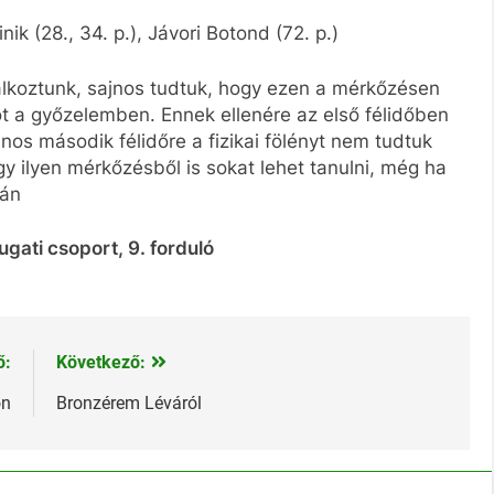
nik (28., 34. p.), Jávori Botond (72. p.)
találkoztunk, sajnos tudtuk, hogy ezen a mérkőzésen
t a győzelemben. Ennek ellenére az első félidőben
nos második félidőre a fizikai fölényt nem tudtuk
y ilyen mérkőzésből is sokat lehet tanulni, még ha
tán
gati csoport, 9. forduló
ő:
Következő:
on
Bronzérem Léváról