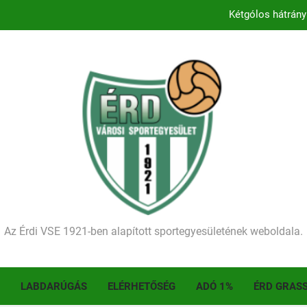
Kétgólos hátrány
Kezdődik a 2026–2027-es sze
Történelmet írt az I. Érdi Football Fesztivál – tö
Ellenfelünk visszalépése miatt játék nélkül
Kétgólos hátrány
Kezdődik a 2026–2027-es sze
Történelmet írt az I. Érdi Football Fesztivál – tö
Az Érdi VSE 1921-ben alapított sportegyesületének weboldala.
LABDARÚGÁS
ELÉRHETŐSÉG
ADÓ 1%
ÉRD GRAS