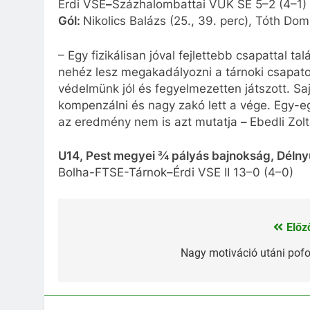
Érdi VSE
–
Százhalombattai VUK SE 5–2 (4–1)
Gól:
Nikolics Balázs (25., 39. perc), Tóth Domi
– Egy fizikálisan jóval fejlettebb csapattal 
nehéz lesz megakadályozni a tárnoki csapato
védelmünk jól és fegyelmezetten játszott. Saj
kompenzálni és nagy zakó lett a vége. Egy-eg
az eredmény nem is azt mutatja
–
Ebedli Zol
U14, Pest megyei ¾ pályás bajnokság, Délnyu
Bolha-FTSE-Tárnok–Érdi VSE II 13–0 (4–0)
Előz
Bejegyzés
navigáció
Nagy motiváció utáni pof