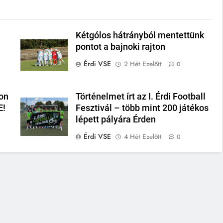
Kétgólos hátrányból mentettünk
pontot a bajnoki rajton
Érdi VSE
2 Hét Ezelőtt
0
on
Történelmet írt az I. Érdi Football
E!
Fesztivál – több mint 200 játékos
lépett pályára Érden
Érdi VSE
4 Hét Ezelőtt
0