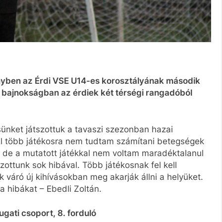
dényben az Érdi VSE U14-es korosztályának második
bajnokságban az érdiek két térségi rangadóból
ünket játszottuk a tavaszi szezonban hazai
al több játékosra nem tudtam számítani betegségek
 de a mutatott játékkal nem voltam maradéktalanul
zottunk sok hibával. Több játékosnak fel kell
 váró új kihívásokban meg akarják állni a helyüket.
a hibákat – Ebedli Zoltán.
gati csoport, 8. forduló