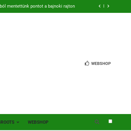
ból mentettünk pontot a bajnoki rajton
zon – hazai pályán rajtol az Érdi VSE!
bb mint 200 játékos lépett pályára Érden
 jutottunk tovább a MOL Magyar Kupában
ból mentettünk pontot a bajnoki rajton
WEBSHOP
zon – hazai pályán rajtol az Érdi VSE!
bb mint 200 játékos lépett pályára Érden
SROOTS
WEBSHOP