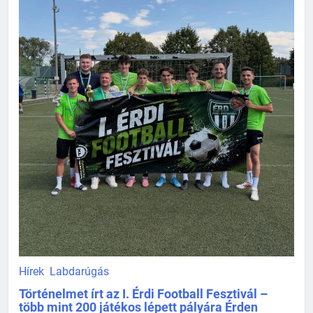
Hírek
Labdarúgás
Történelmet írt az I. Érdi Football Fesztivál –
több mint 200 játékos lépett pályára Érden