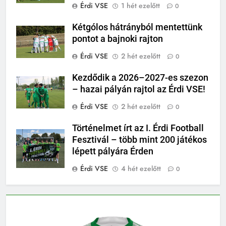
Érdi VSE
1 hét ezelőtt
0
Kétgólos hátrányból mentettünk
pontot a bajnoki rajton
Érdi VSE
2 hét ezelőtt
0
Kezdődik a 2026–2027-es szezon
– hazai pályán rajtol az Érdi VSE!
Érdi VSE
2 hét ezelőtt
0
Történelmet írt az I. Érdi Football
Fesztivál – több mint 200 játékos
lépett pályára Érden
Érdi VSE
4 hét ezelőtt
0