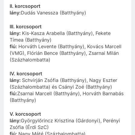
II. korcsoport
lány:
Dudás Vanessza (Batthyány)
III. korcsoport
lány:
Kis-Kasza Arabella (Batthyány), Fekete
Tímea (Batthyány)
fiú:
Horváth Levente (Batthyány), Kovács Marcell
(VMG), Flórián Bence (Batthyány), Zsarnai Milán
(Százhalombatta)
IV. korcsoport
lány:
Schvirján Zsófia (Batthyány), Nagy Eszter
(Százhalombatta) és Csányi Zoé (Batthyány)
fiú:
Zsarnai Marcell (Batthyány), Horváth Barnabás
(Batthyány)
V. korcsoport
lány:
Györgylőrincz Krisztina (Gárdonyi), Perényi
Zsófia (Érdi SzC)
fiú:
Nagy Máté (Százhalombatta)