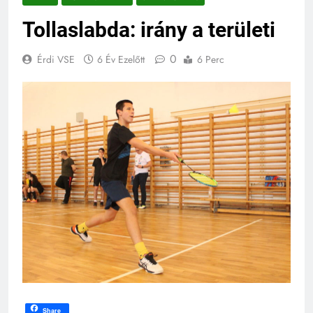
Tollaslabda: irány a területi
0
Érdi VSE
6 Év Ezelőtt
6 Perc
Share