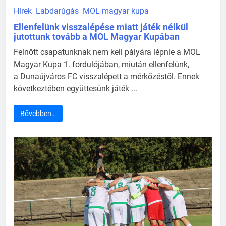
Hírek
Labdarúgás
MOL magyar kupa
Ellenfelünk visszalépése miatt játék nélkül
jutottunk tovább a MOL Magyar Kupában
Felnőtt csapatunknak nem kell pályára lépnie a MOL
Magyar Kupa 1. fordulójában, miután ellenfelünk,
a Dunaújváros FC visszalépett a mérkőzéstől. Ennek
következtében együttesünk játék ...
Bővebben…