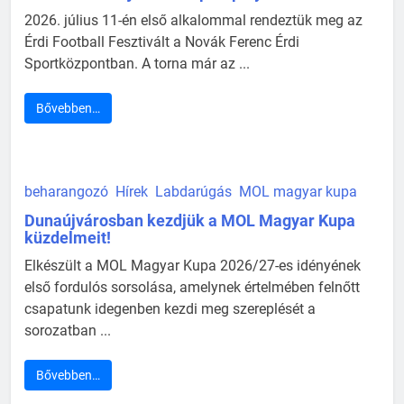
2026. július 11-én első alkalommal rendeztük meg az
Érdi Football Fesztivált a Novák Ferenc Érdi
Sportközpontban. A torna már az ...
Bővebben…
beharangozó
Hírek
Labdarúgás
MOL magyar kupa
Dunaújvárosban kezdjük a MOL Magyar Kupa
küzdelmeit!
Elkészült a MOL Magyar Kupa 2026/27-es idényének
első fordulós sorsolása, amelynek értelmében felnőtt
csapatunk idegenben kezdi meg szereplését a
sorozatban ...
Bővebben…