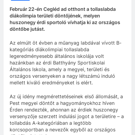
Február 22-én Cegléd ad otthont a tollaslabda
diákolimpia területi döntőjének, melyen
huszonegy érdi sportoló vívhatja ki az országos
döntőbe jutást.
Az elmúlt öt évben a műanyag labdával vívott B-
kategóriás diákolimpiai tollaslabda
legeredményesebb általános iskolája volt
hazánkban az érdi Batthyány Sportiskolai
Általános Iskola, amely a megyei, területi és
országos versenyeken a nagy létszámú induló
mellett kiváló eredményeket is elért.
Az új idény megmérettetéseinek első állomását, a
Pest megyei döntőt a hagyományokhoz híven
Érden rendezték, ahonnan az érdiek huszonegy
versenyzője szerzett indulási jogot a területire – a
tollabdás A-kategóriában a legtöbb
korcsoportban a nevezők egyből az országos