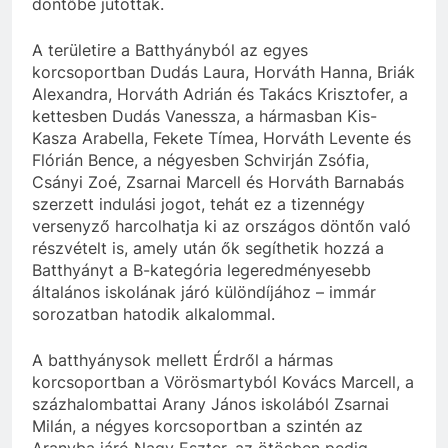
döntőbe jutottak.
A területire a Batthyányból az egyes
korcsoportban Dudás Laura, Horváth Hanna, Briák
Alexandra, Horváth Adrián és Takács Krisztofer, a
kettesben Dudás Vanessza, a hármasban Kis-
Kasza Arabella, Fekete Tímea, Horváth Levente és
Flórián Bence, a négyesben Schvirján Zsófia,
Csányi Zoé, Zsarnai Marcell és Horváth Barnabás
szerzett indulási jogot, tehát ez a tizennégy
versenyző harcolhatja ki az országos döntőn való
részvételt is, amely után ők segíthetik hozzá a
Batthyányt a B-kategória legeredményesebb
általános iskolának járó különdíjához – immár
sorozatban hatodik alkalommal.
A batthyánysok mellett Érdről a hármas
korcsoportban a Vörösmartyból Kovács Marcell, a
százhalombattai Arany János iskolából Zsarnai
Milán, a négyes korcsoportban a szintén az