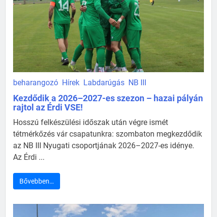
beharangozó
Hírek
Labdarúgás
NB III
Kezdődik a 2026–2027-es szezon – hazai pályán
rajtol az Érdi VSE!
Hosszú felkészülési időszak után végre ismét
tétmérkőzés vár csapatunkra: szombaton megkezdődik
az NB III Nyugati csoportjának 2026–2027-es idénye.
Az Érdi ...
Bővebben…