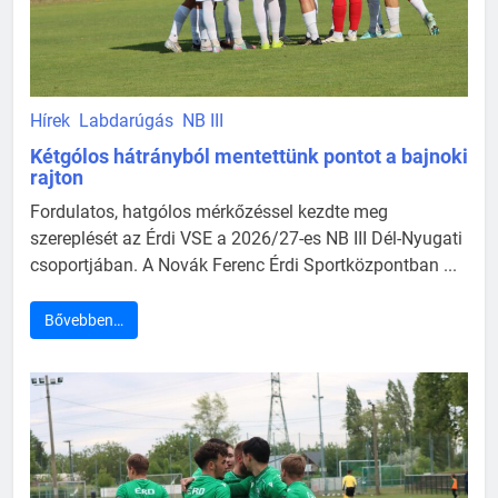
Hírek
Labdarúgás
NB III
Kétgólos hátrányból mentettünk pontot a bajnoki
rajton
Fordulatos, hatgólos mérkőzéssel kezdte meg
szereplését az Érdi VSE a 2026/27-es NB III Dél-Nyugati
csoportjában. A Novák Ferenc Érdi Sportközpontban ...
Bővebben…