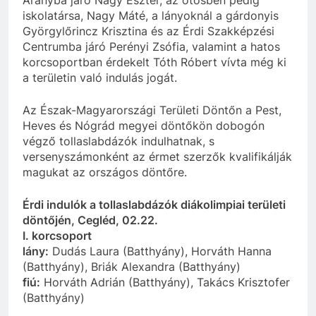
Aranyba járó Nagy Eszter, az ötösben pedig
iskolatársa, Nagy Máté, a lányoknál a gárdonyis
Györgylőrincz Krisztina és az Érdi Szakképzési
Centrumba járó Perényi Zsófia, valamint a hatos
korcsoportban érdekelt Tóth Róbert vívta még ki
a területin való indulás jogát.
Az Észak-Magyarországi Területi Döntőn a Pest,
Heves és Nógrád megyei döntőkön dobogón
végző tollaslabdázók indulhatnak, s
versenyszámonként az érmet szerzők kvalifikálják
magukat az országos döntőre.
Érdi indulók a tollaslabdázók diákolimpiai területi
döntőjén, Cegléd, 02.22.
I. korcsoport
lány:
Dudás Laura (Batthyány), Horváth Hanna
(Batthyány), Briák Alexandra (Batthyány)
fiú:
Horváth Adrián (Batthyány), Takács Krisztofer
(Batthyány)