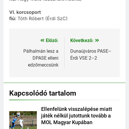
VI. korcsoport
fiú:
Tóth Róbert (Érdi SzC)
Előző:
Következő:
Bejegyzés
navigáció
Pálhalmán lesz a
Dunaújváros PASE–
DPASE elleni
Érdi VSE 2–2
edzőmeccsünk
Kapcsolódó tartalom
Ellenfelünk visszalépése miatt
játék nélkül jutottunk tovább a
MOL Magyar Kupában