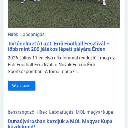
Hírek
Labdarúgás
Történelmet írt az I. Érdi Football Fesztivál –
több mint 200 játékos lépett pályára Érden
2026. július 11-én első alkalommal rendeztük meg az
Érdi Football Fesztivált a Novák Ferenc Érdi
Sportközpontban. A torna már az ...
Bővebben…
beharangozó
Hírek
Labdarúgás
MOL magyar kupa
Dunaújvárosban kezdjük a MOL Magyar Kupa
küzdelmeit!