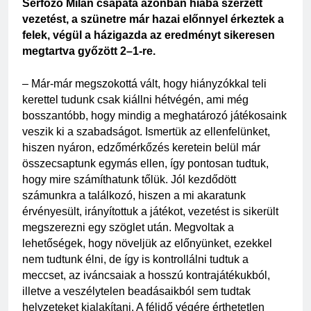
Serfőző Milán csapata azonban hiába szerzett 
vezetést, a szünetre már hazai előnnyel érkeztek a 
felek, végül a házigazda az eredményt sikeresen 
megtartva győzött 2–1-re.
– Már-már megszokottá vált, hogy hiányzókkal teli 
kerettel tudunk csak kiállni hétvégén, ami még 
bosszantóbb, hogy mindig a meghatározó játékosaink 
veszik ki a szabadságot. Ismertük az ellenfelünket, 
hiszen nyáron, edzőmérkőzés keretein belül már 
összecsaptunk egymás ellen, így pontosan tudtuk, 
hogy mire számíthatunk tőlük. Jól kezdődött 
számunkra a találkozó, hiszen a mi akaratunk 
érvényesült, irányítottuk a játékot, vezetést is sikerült 
megszerezni egy szöglet után. Megvoltak a 
lehetőségek, hogy növeljük az előnyünket, ezekkel 
nem tudtunk élni, de így is kontrollálni tudtuk a 
meccset, az iváncsaiak a hosszú kontrajátékukból, 
illetve a veszélytelen beadásaikból sem tudtak 
helyzeteket kialakítani. A félidő végére érthetetlen 