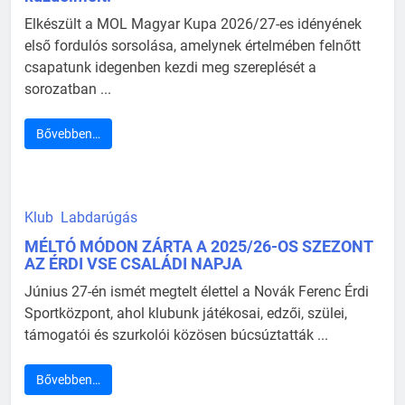
Elkészült a MOL Magyar Kupa 2026/27-es idényének
első fordulós sorsolása, amelynek értelmében felnőtt
csapatunk idegenben kezdi meg szereplését a
sorozatban ...
Bővebben…
Klub
Labdarúgás
MÉLTÓ MÓDON ZÁRTA A 2025/26-OS SZEZONT
AZ ÉRDI VSE CSALÁDI NAPJA
Június 27-én ismét megtelt élettel a Novák Ferenc Érdi
Sportközpont, ahol klubunk játékosai, edzői, szülei,
támogatói és szurkolói közösen búcsúztatták ...
Bővebben…