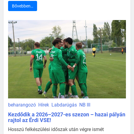
Bővebben…
beharangozó
Hírek
Labdarúgás
NB III
Kezdődik a 2026–2027-es szezon – hazai pályán
rajtol az Érdi VSE!
Hosszú felkészülési időszak után végre ismét