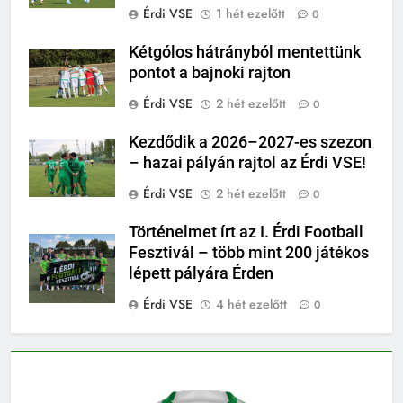
Érdi VSE
1 hét ezelőtt
0
Kétgólos hátrányból mentettünk
pontot a bajnoki rajton
Érdi VSE
2 hét ezelőtt
0
Kezdődik a 2026–2027-es szezon
– hazai pályán rajtol az Érdi VSE!
Érdi VSE
2 hét ezelőtt
0
Történelmet írt az I. Érdi Football
Fesztivál – több mint 200 játékos
lépett pályára Érden
Érdi VSE
4 hét ezelőtt
0