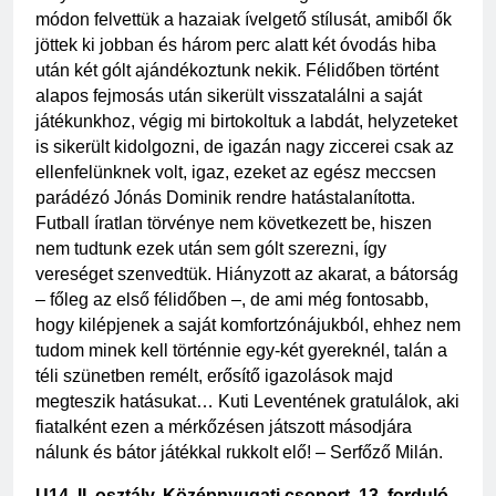
módon felvettük a hazaiak ívelgető stílusát, amiből ők 
jöttek ki jobban és három perc alatt két óvodás hiba 
után két gólt ajándékoztunk nekik. Félidőben történt 
alapos fejmosás után sikerült visszatalálni a saját 
játékunkhoz, végig mi birtokoltuk a labdát, helyzeteket 
is sikerült kidolgozni, de igazán nagy ziccerei csak az 
ellenfelünknek volt, igaz, ezeket az egész meccsen 
parádézó Jónás Dominik rendre hatástalanította. 
Futball íratlan törvénye nem következett be, hiszen 
nem tudtunk ezek után sem gólt szerezni, így 
vereséget szenvedtük. Hiányzott az akarat, a bátorság 
– főleg az első félidőben –, de ami még fontosabb, 
hogy kilépjenek a saját komfortzónájukból, ehhez nem 
tudom minek kell történnie egy-két gyereknél, talán a 
téli szünetben remélt, erősítő igazolások majd 
megteszik hatásukat… Kuti Leventének gratulálok, aki 
fiatalként ezen a mérkőzésen játszott másodjára 
nálunk és bátor játékkal rukkolt elő! – Serfőző Milán.
U14, II. osztály, Középnyugati csoport, 13. forduló