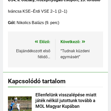
Iváncsa KSE–Érdi VSE 2–1 (2–1)
Gól:
 Nikolics Balázs (9. perc)
Előző:
Következő:
Bejegyzés
navigáció
Elajándékozott első
“Tudnak küzdeni
félidő…
egymásért”
Kapcsolódó tartalom
Ellenfelünk visszalépése miatt
játék nélkül jutottunk tovább a
MOL Magyar Kupában