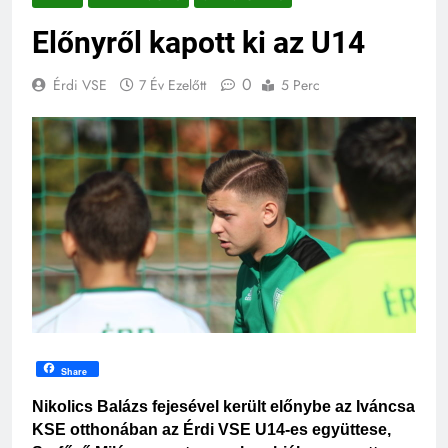
Előnyről kapott ki az U14
0
Érdi VSE
7 Év Ezelőtt
5 Perc
Share
Nikolics Balázs fejesével került előnybe az Iváncsa 
KSE otthonában az Érdi VSE U14-es együttese, 