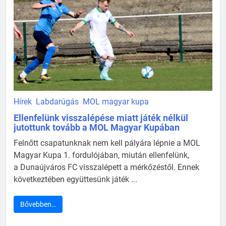
Hírek
Labdarúgás
MOL magyar kupa
Ellenfelünk visszalépése miatt játék nélkül
jutottunk tovább a MOL Magyar Kupában
Felnőtt csapatunknak nem kell pályára lépnie a MOL
Magyar Kupa 1. fordulójában, miután ellenfelünk,
a Dunaújváros FC visszalépett a mérkőzéstől. Ennek
következtében együttesünk játék ...
Bővebben…