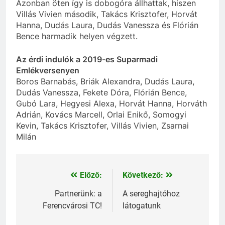
Azonban öten így is dobogóra állhattak, hiszen
Villás Vivien második, Takács Krisztofer, Horvát
Hanna, Dudás Laura, Dudás Vanessza és Flórián
Bence harmadik helyen végzett.
Az érdi indulók a 2019-es Suparmadi
Emlékversenyen
Boros Barnabás, Briák Alexandra, Dudás Laura,
Dudás Vanessza, Fekete Dóra, Flórián Bence,
Gubó Lara, Hegyesi Alexa, Horvát Hanna, Horváth
Adrián, Kovács Marcell, Orlai Enikő, Somogyi
Kevin, Takács Krisztofer, Villás Vivien, Zsarnai
Milán
Előző:
Következő:
Bejegyzés
navigáció
Partnerünk: a
A sereghajtóhoz
Ferencvárosi TC!
látogatunk