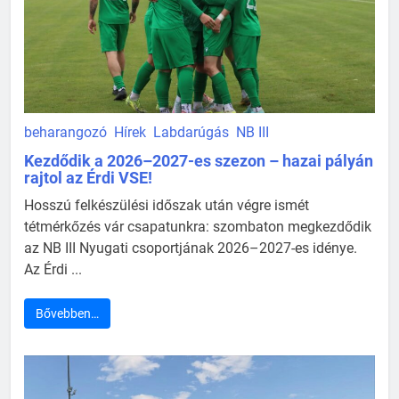
beharangozó
Hírek
Labdarúgás
NB III
Kezdődik a 2026–2027-es szezon – hazai pályán
rajtol az Érdi VSE!
Hosszú felkészülési időszak után végre ismét
tétmérkőzés vár csapatunkra: szombaton megkezdődik
az NB III Nyugati csoportjának 2026–2027-es idénye.
Az Érdi ...
Bővebben…