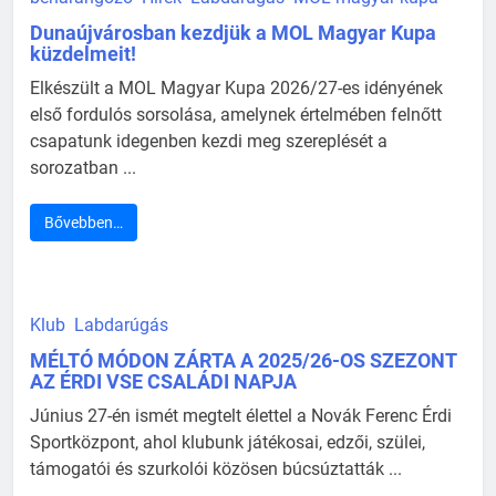
Dunaújvárosban kezdjük a MOL Magyar Kupa
küzdelmeit!
Elkészült a MOL Magyar Kupa 2026/27-es idényének
első fordulós sorsolása, amelynek értelmében felnőtt
csapatunk idegenben kezdi meg szereplését a
sorozatban ...
Bővebben…
Klub
Labdarúgás
MÉLTÓ MÓDON ZÁRTA A 2025/26-OS SZEZONT
AZ ÉRDI VSE CSALÁDI NAPJA
Június 27-én ismét megtelt élettel a Novák Ferenc Érdi
Sportközpont, ahol klubunk játékosai, edzői, szülei,
támogatói és szurkolói közösen búcsúztatták ...