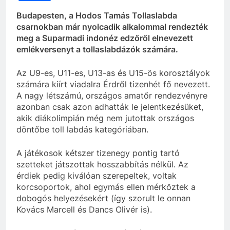
Budapesten, a Hodos Tamás Tollaslabda
csarnokban már nyolcadik alkalommal rendezték
meg a Suparmadi indonéz edzőről elnevezett
emlékversenyt a tollaslabdázók számára.
Az U9-es, U11-es, U13-as és U15-ös korosztályok
számára kiírt viadalra Érdről tizenhét fő nevezett.
A nagy létszámú, országos amatőr rendezvényre
azonban csak azon adhatták le jelentkezésüket,
akik diákolimpián még nem jutottak országos
döntőbe toll labdás kategóriában.
A játékosok kétszer tizenegy pontig tartó
szetteket játszottak hosszabbítás nélkül. Az
érdiek pedig kiválóan szerepeltek, voltak
korcsoportok, ahol egymás ellen mérkőztek a
dobogós helyezésekért (így szorult le onnan
Kovács Marcell és Dancs Olivér is).