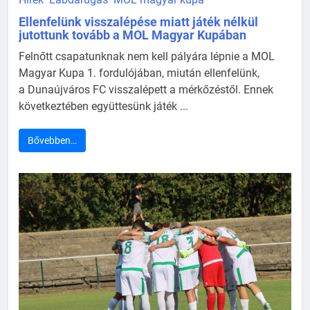
Ellenfelünk visszalépése miatt játék nélkül
jutottunk tovább a MOL Magyar Kupában
Felnőtt csapatunknak nem kell pályára lépnie a MOL
Magyar Kupa 1. fordulójában, miután ellenfelünk,
a Dunaújváros FC visszalépett a mérkőzéstől. Ennek
következtében együttesünk játék ...
Bővebben…