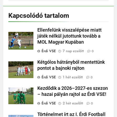
Kapcsolódó tartalom
Ellenfelünk visszalépése miatt
játék nélkül jutottunk tovább a
MOL Magyar Kupában
Érdi VSE
7 nap ezelőtt
0
Kétgólos hátrányból mentettünk
pontot a bajnoki rajton
Érdi VSE
1 hét ezelőtt
0
Kezdődik a 2026–2027-es szezon
– hazai pályán rajtol az Érdi VSE!
Érdi VSE
2 hét ezelőtt
0
Történelmet írt az I. Érdi Football