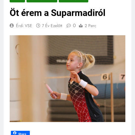
Öt érem a Suparmadiról
0
Érdi VSE
7 Év Ezelőtt
2 Perc
Share