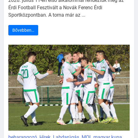
2026. július 11-én első alkalommal rendeztük meg az
Érdi Football Fesztivált a Novák Ferenc Érdi
Sportközpontban. A torna már az ...
Bővebben…
beharangozó
Hírek
Labdarúgás
MOL magyar kupa