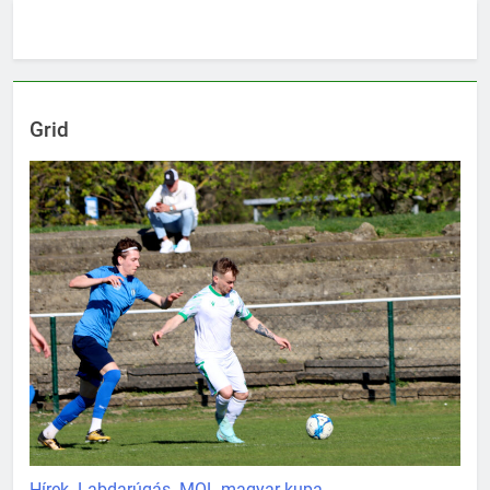
Grid
Hírek
Labdarúgás
MOL magyar kupa