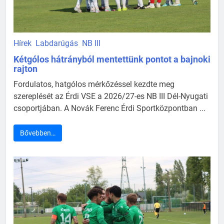
Hírek
Labdarúgás
NB III
Kétgólos hátrányból mentettünk pontot a bajnoki
rajton
Fordulatos, hatgólos mérkőzéssel kezdte meg
szereplését az Érdi VSE a 2026/27-es NB III Dél-Nyugati
csoportjában. A Novák Ferenc Érdi Sportközpontban ...
Bővebben…