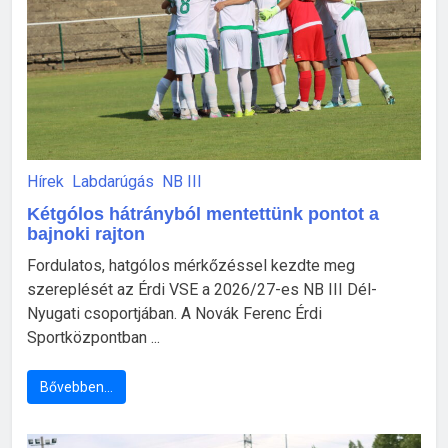
Hírek
Labdarúgás
NB III
Kétgólos hátrányból mentettünk pontot a
bajnoki rajton
Fordulatos, hatgólos mérkőzéssel kezdte meg
szereplését az Érdi VSE a 2026/27-es NB III Dél-
Nyugati csoportjában. A Novák Ferenc Érdi
Sportközpontban ...
Bővebben…