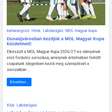
beharangozó
Hírek
Labdarúgás
MOL magyar kupa
Dunaújvárosban kezdjük a MOL Magyar Kupa
küzdelmeit!
Elkészült a MOL Magyar Kupa 2026/27-es idényének
első fordulós sorsolása, amelynek értelmében felnőtt
csapatunk idegenben kezdi meg szereplését a
sorozatban ...
Bővebben…
Klub
Labdarúgás