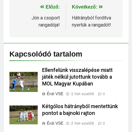
Bejegyzés
Előző:
Következő:
navigáció
Jön a csoport
Hátrányból fordítva
rangadója!
nyertük a rangadót!
Kapcsolódó tartalom
Ellenfelünk visszalépése miatt
játék nélkül jutottunk tovább a
MOL Magyar Kupában
Érdi VSE
1 hét ezelőtt
0
Kétgólos hátrányból mentettünk
pontot a bajnoki rajton
Érdi VSE
2 hét ezelőtt
0