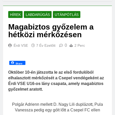
HÍREK
LABDARÚGÁS
UTÁNPÓTLÁS
Magabiztos győzelem a
hétközi mérkőzésen
0
Érdi VSE
7 Év Ezelőtt
2 Perc
Share
Október 10-én játszotta le az első fordulóból
elhalasztott mérkőzését a Csepel vendégeként az
Érdi VSE U16-os lány csapata, amely magabiztos
győzelmet aratott.
Polgár Adrienn mellett D. Nagy Lili duplázott, Pula
Vanessza pedig egy gólt lőtt a Csepel FC ellen