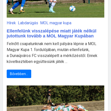
Hírek
Labdarúgás
MOL magyar kupa
Ellenfelünk visszalépése miatt játék nélkül
jutottunk tovább a MOL Magyar Kupában
Felnőtt csapatunknak nem kell pályára lépnie a MOL
Magyar Kupa 1. fordulójában, miután ellenfelünk,
a Dunaújváros FC visszalépett a mérkőzéstől. Ennek
következtében együttesünk játék ...
Bővebben…