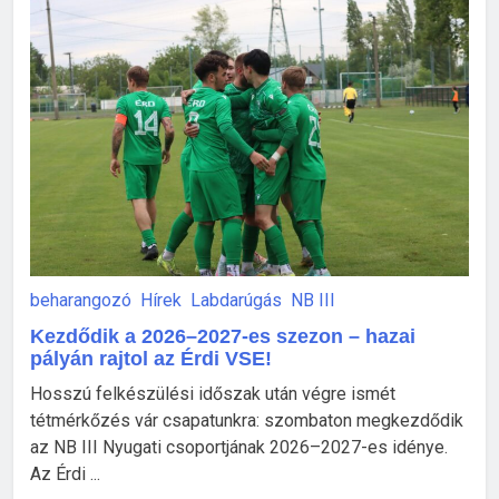
beharangozó
Hírek
Labdarúgás
NB III
Kezdődik a 2026–2027-es szezon – hazai
pályán rajtol az Érdi VSE!
Hosszú felkészülési időszak után végre ismét
tétmérkőzés vár csapatunkra: szombaton megkezdődik
az NB III Nyugati csoportjának 2026–2027-es idénye.
Az Érdi ...