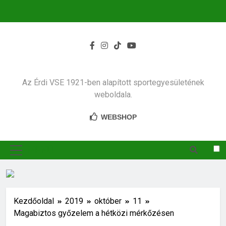
Ugrás
a
tartalomra
Az Érdi VSE 1921-ben alapított sportegyesületének
weboldala.
WEBSHOP
MENÜ
Kezdőoldal
2019
október
11
Magabiztos győzelem a hétközi mérkőzésen