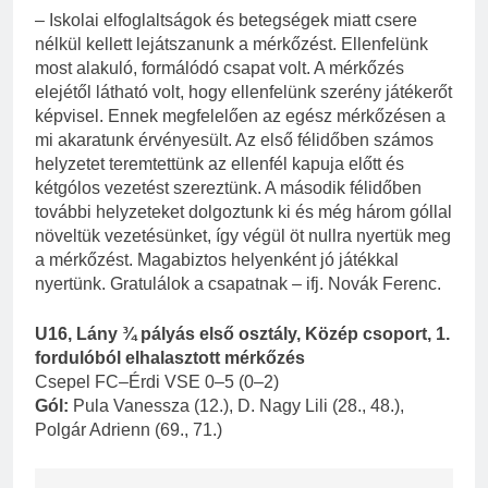
– Iskolai elfoglaltságok és betegségek miatt csere
nélkül kellett lejátszanunk a mérkőzést. Ellenfelünk
most alakuló, formálódó csapat volt. A mérkőzés
elejétől látható volt, hogy ellenfelünk szerény játékerőt
képvisel. Ennek megfelelően az egész mérkőzésen a
mi akaratunk érvényesült. Az első félidőben számos
helyzetet teremtettünk az ellenfél kapuja előtt és
kétgólos vezetést szereztünk. A második félidőben
további helyzeteket dolgoztunk ki és még három góllal
növeltük vezetésünket, így végül öt nullra nyertük meg
a mérkőzést. Magabiztos helyenként jó játékkal
nyertünk. Gratulálok a csapatnak – ifj. Novák Ferenc.
U16, Lány ¾ pályás első osztály, Közép csoport, 1.
fordulóból elhalasztott mérkőzés
Csepel FC–Érdi VSE 0–5 (0–2)
Gól:
Pula Vanessza (12.), D. Nagy Lili (28., 48.),
Polgár Adrienn (69., 71.)