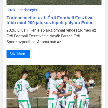
Hírek
Labdarúgás
Történelmet írt az I. Érdi Football Fesztivál –
több mint 200 játékos lépett pályára Érden
2026. július 11-én első alkalommal rendeztük meg az
Érdi Football Fesztivált a Novák Ferenc Érdi
Sportközpontban. A torna már az ...
Bővebben…