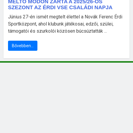
MÉLTÓ MÓDON ZÁRTA A 2025/26-OS
SZEZONT AZ ÉRDI VSE CSALÁDI NAPJA
Június 27-én ismét megtelt élettel a Novák Ferenc Érdi
Sportközpont, ahol klubunk játékosai, edzői, szülei,
támogatói és szurkolói közösen búcsúztatták ...
Bővebben…