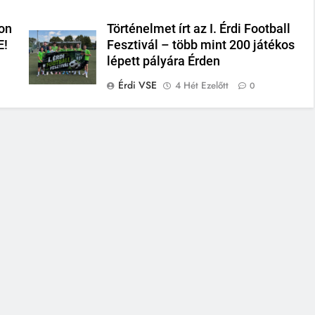
on
Történelmet írt az I. Érdi Football
E!
Fesztivál – több mint 200 játékos
lépett pályára Érden
Érdi VSE
4 Hét Ezelőtt
0