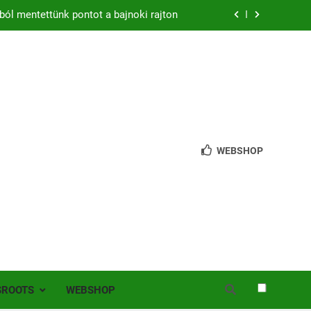
zon – hazai pályán rajtol az Érdi VSE!
bb mint 200 játékos lépett pályára Érden
 jutottunk tovább a MOL Magyar Kupában
ból mentettünk pontot a bajnoki rajton
zon – hazai pályán rajtol az Érdi VSE!
WEBSHOP
bb mint 200 játékos lépett pályára Érden
SROOTS
WEBSHOP