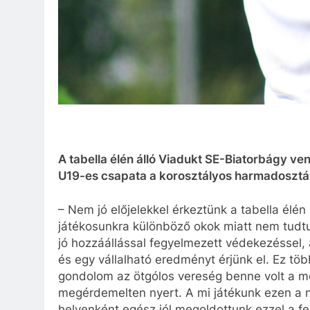
A tabella élén álló Viadukt SE-Biatorbágy ve
U19-es csapata a korosztályos harmadosztá
– Nem jó előjelekkel érkeztünk a tabella élén
játékosunkra különböző okok miatt nem tudtu
jó hozzáállással fegyelmezett védekezéssel,
és egy vállalható eredményt érjünk el. Ez tö
gondolom az ötgólos vereség benne volt a mé
megérdemelten nyert. A mi játékunk ezen a n
helyenként egész jól megoldottunk ezzel a fel