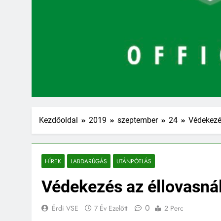
Kezdőoldal
2019
szeptember
24
Védekezé
HÍREK
LABDARÚGÁS
UTÁNPÓTLÁS
Védekezés az éllovasná
0
Érdi VSE
7 Év Ezelőtt
2 Perc