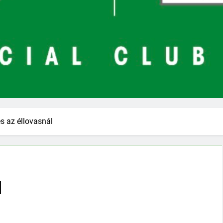
s az éllovasnál
l