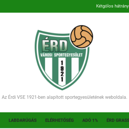
Kezdődik a 2026–2027-es sze
Történelmet írt az I. Érdi Football Fesztivál – tö
Ellenfelünk visszalépése miatt játék nélkül
Kétgólos hátrány
Kezdődik a 2026–2027-es sze
Történelmet írt az I. Érdi Football Fesztivál – tö
Az Érdi VSE 1921-ben alapított sportegyesületének weboldala.
LABDARÚGÁS
ELÉRHETŐSÉG
ADÓ 1%
ÉRD GRAS