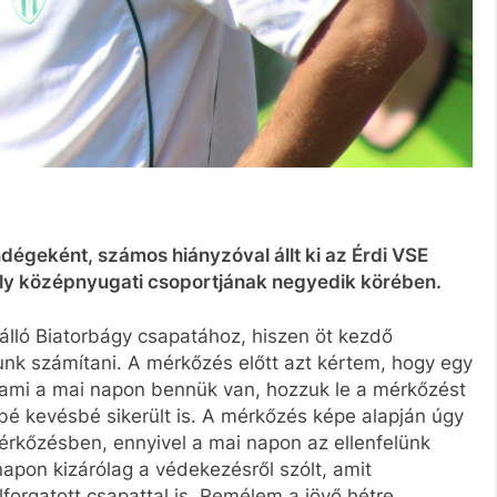
ndégeként, számos hiányzóval állt ki az Érdi VSE
ly középnyugati csoportjának negyedik körében.
 álló Biatorbágy csapatához, hiszen öt kezdő
nk számítani. A mérkőzés előtt azt kértem, hogy egy
 ami a mai napon bennük van, hozzuk le a mérkőzést
bbé kevésbé sikerült is. A mérkőzés képe alapján úgy
rkőzésben, ennyivel a mai napon az ellenfelünk
apon kizárólag a védekezésről szólt, amit
forgatott csapattal is. Remélem a jövő hétre