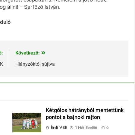
 állni! – Serfőző István.
rduló
ő:
Következő:
TK
Hiányzóktól sújtva
Kétgólos hátrányból mentettünk
pontot a bajnoki rajton
Érdi VSE
1 Hét Ezelőtt
0