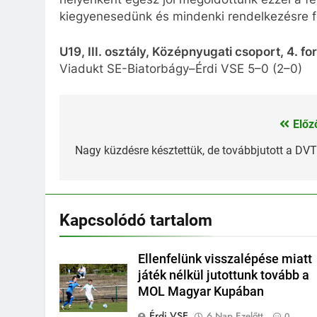
kiegyenesedünk és mindenki rendelkezésre fog
U19, III. osztály, Középnyugati csoport, 4. fo
Viadukt SE-Biatorbágy–Érdi VSE 5–0 (2–0)
Előz
Bejegyzés
navigáció
Nagy küzdésre késztettük, de továbbjutott a DV
Kapcsolódó tartalom
Ellenfelünk visszalépése miatt
játék nélkül jutottunk tovább a
MOL Magyar Kupában
Érdi VSE
6 Nap Ezelőtt
0