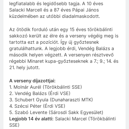
legfiatalabb és legidősebb tagja. A 10 éves
Salacki Marcell és a 87 éves Pápai János
küzdelmében az utóbbi diadalmaskodott.
Az ötödik forduló után egy 15 éves törökbálinti
sakkozó került az élre és a verseny végéig meg is
tartotta ezt a pozíciót. Így új győztesnek
gratulálhattunk. A legjobb érdi, Vendég Balázs a
második helyen végzett. A versenyen résztvevő
régebbi Minaret kupa-győzteseknek a 7.; 9.; 14. és
21. hely jutott.
A verseny díjazottjai:
1. Molnár Aurél (Törökbálinti SSE)
2. Vendég Balázs (Érdi VSE)
3. Schubert Gyula (Dunaharaszti MTK)
4. Szécsi Péter (Érdi VSE)
5. Szabó Levente (Sárosdi Sakk Egyesület)
Legjobb 14 év alatti:
Salacki Marcel (Törökbálinti
SSE)