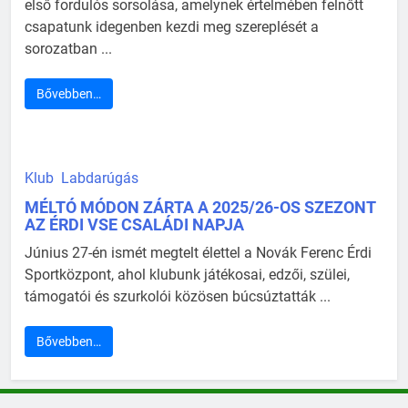
első fordulós sorsolása, amelynek értelmében felnőtt
csapatunk idegenben kezdi meg szereplését a
sorozatban ...
Bővebben…
Klub
Labdarúgás
MÉLTÓ MÓDON ZÁRTA A 2025/26-OS SZEZONT
AZ ÉRDI VSE CSALÁDI NAPJA
Június 27-én ismét megtelt élettel a Novák Ferenc Érdi
Sportközpont, ahol klubunk játékosai, edzői, szülei,
támogatói és szurkolói közösen búcsúztatták ...
Bővebben…