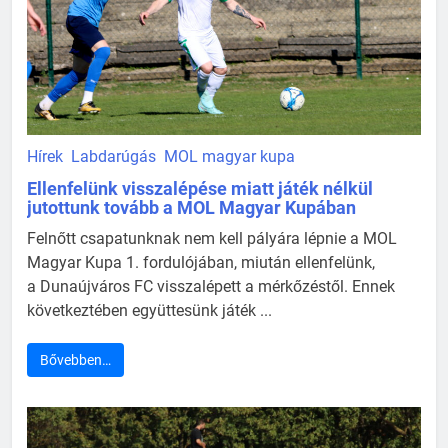
Hírek
Labdarúgás
MOL magyar kupa
Ellenfelünk visszalépése miatt játék nélkül
jutottunk tovább a MOL Magyar Kupában
Felnőtt csapatunknak nem kell pályára lépnie a MOL
Magyar Kupa 1. fordulójában, miután ellenfelünk,
a Dunaújváros FC visszalépett a mérkőzéstől. Ennek
következtében együttesünk játék ...
Bővebben…