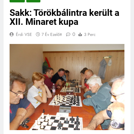
Sakk: Törökbálintra került a
XII. Minaret kupa
0
Érdi VSE
7 Év Ezelőtt
3 Perc