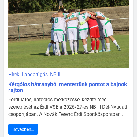
Hírek
Labdarúgás
NB III
Kétgólos hátrányból mentettünk pontot a bajnoki
rajton
Fordulatos, hatgólos mérkőzéssel kezdte meg
szereplését az Érdi VSE a 2026/27-es NB III Dél-Nyugati
csoportjában. A Novák Ferenc Érdi Sportközpontban ...
Bővebben…