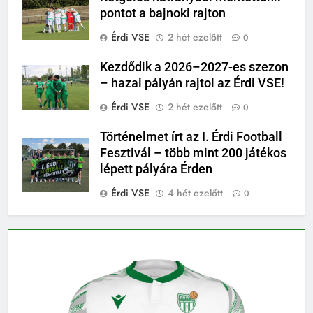
pontot a bajnoki rajton
Érdi VSE
2 hét ezelőtt
0
Kezdődik a 2026–2027-es szezon
– hazai pályán rajtol az Érdi VSE!
Érdi VSE
2 hét ezelőtt
0
Történelmet írt az I. Érdi Football
Fesztivál – több mint 200 játékos
lépett pályára Érden
Érdi VSE
4 hét ezelőtt
0