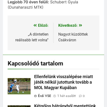
Legjobb 70 éven felüli:
Schubert Gyula
(Dunaharaszti MTK)
Előző:
Következő:
Bejegyzés
navigáció
„A döntetlen
Nagyot küzdöttek
reálisabb lett volna”
Csákváron
Kapcsolódó tartalom
Ellenfelünk visszalépése miatt
játék nélkül jutottunk tovább a
MOL Magyar Kupában
Érdi VSE
1 hét ezelőtt
0
Kétgólos hátrányból mentettünk