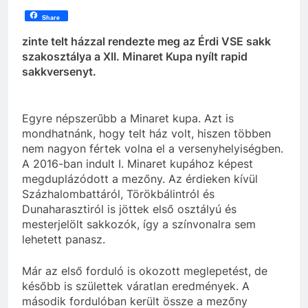
Share
zinte telt házzal rendezte meg az Érdi VSE sakk
szakosztálya a XII. Minaret Kupa nyílt rapid
sakkversenyt.
Egyre népszerűbb a Minaret kupa. Azt is
mondhatnánk, hogy telt ház volt, hiszen többen
nem nagyon fértek volna el a versenyhelyiségben.
A 2016-ban indult I. Minaret kupához képest
megduplázódott a mezőny. Az érdieken kívül
Százhalombattáról, Törökbálintról és
Dunaharasztiról is jöttek első osztályú és
mesterjelölt sakkozók, így a színvonalra sem
lehetett panasz.
Már az első forduló is okozott meglepetést, de
később is születtek váratlan eredmények. A
második fordulóban került össze a mezőny