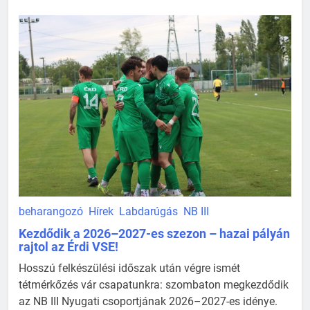
beharangozó
Hírek
Labdarúgás
NB III
Kezdődik a 2026–2027-es szezon – hazai pályán
rajtol az Érdi VSE!
Hosszú felkészülési időszak után végre ismét
tétmérkőzés vár csapatunkra: szombaton megkezdődik
az NB III Nyugati csoportjának 2026–2027-es idénye.