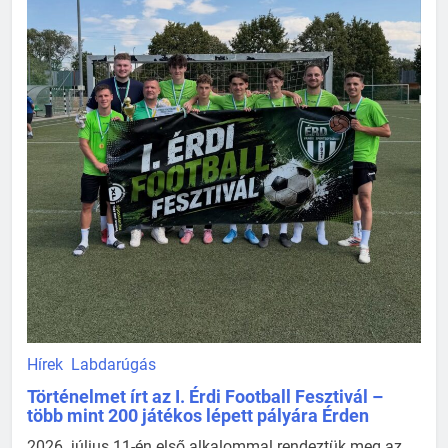
Hírek
Labdarúgás
Történelmet írt az I. Érdi Football Fesztivál –
több mint 200 játékos lépett pályára Érden
2026. július 11-én első alkalommal rendeztük meg az