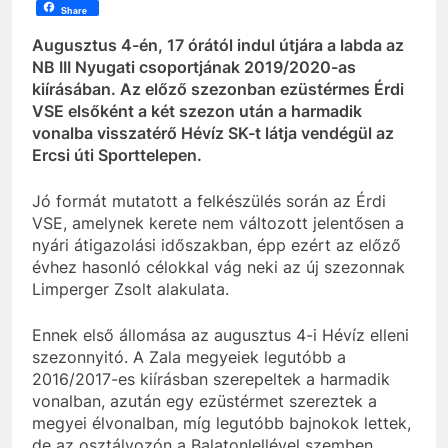
Share
Augusztus 4-én, 17 órától indul útjára a labda az
NB III Nyugati csoportjának 2019/2020-as
kiírásában. Az előző szezonban ezüstérmes Érdi
VSE elsőként a két szezon után a harmadik
vonalba visszatérő Hévíz SK-t látja vendégül az
Ercsi úti Sporttelepen.
Jó formát mutatott a felkészülés során az Érdi
VSE, amelynek kerete nem változott jelentősen a
nyári átigazolási időszakban, épp ezért az előző
évhez hasonló célokkal vág neki az új szezonnak
Limperger Zsolt alakulata.
Ennek első állomása az augusztus 4-i Hévíz elleni
szezonnyitó. A Zala megyeiek legutóbb a
2016/2017-es kiírásban szerepeltek a harmadik
vonalban, azután egy ezüstérmet szereztek a
megyei élvonalban, míg legutóbb bajnokok lettek,
de az osztályozón a Balatonlellével szemben