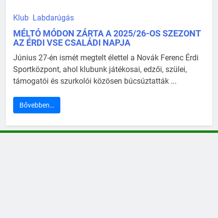
Klub
Labdarúgás
MÉLTÓ MÓDON ZÁRTA A 2025/26-OS SZEZONT
AZ ÉRDI VSE CSALÁDI NAPJA
Június 27-én ismét megtelt élettel a Novák Ferenc Érdi
Sportközpont, ahol klubunk játékosai, edzői, szülei,
támogatói és szurkolói közösen búcsúztatták ...
Bővebben…