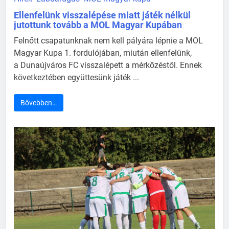
Ellenfelünk visszalépése miatt játék nélkül
jutottunk tovább a MOL Magyar Kupában
Felnőtt csapatunknak nem kell pályára lépnie a MOL
Magyar Kupa 1. fordulójában, miután ellenfelünk,
a Dunaújváros FC visszalépett a mérkőzéstől. Ennek
következtében együttesünk játék ...
Bővebben…