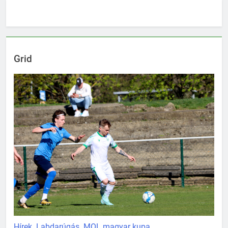
Grid
Hírek
Labdarúgás
MOL magyar kupa