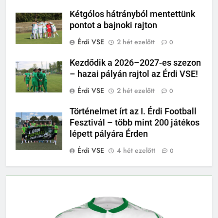
Kétgólos hátrányból mentettünk
pontot a bajnoki rajton
Érdi VSE
2 hét ezelőtt
0
Kezdődik a 2026–2027-es szezon
– hazai pályán rajtol az Érdi VSE!
Érdi VSE
2 hét ezelőtt
0
Történelmet írt az I. Érdi Football
Fesztivál – több mint 200 játékos
lépett pályára Érden
Érdi VSE
4 hét ezelőtt
0