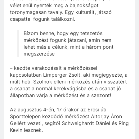
véletlenül nyerték meg a bajnokságot
toronymagasan tavaly. Egy kulturált, játszó
csapattal fogunk találkozni.
Bízom benne, hogy egy tetszetős
mérkőzést fogunk játszani, amin nem
lehet más a célunk, mint a három pont
megszerzése
– kezdte várakozásait a mérkőzéssel
kapcsolatban Limperger Zsolt, aki megjegyezte, a
múlt heti, Szolnok elleni mérkőzés után visszatért
a csapat a normál kerékvágásba és a csapat jó
állapotban várja a mérkőzést és a szezont!
Az augusztus 4-én, 17 órakor az Ercsi úti
Sporttelepen kezdődő mérkőzést Altorjay Áron
Gellért vezeti, segítői Schweighardt Dániel és Ring
Kevin lesznek.