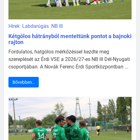
Hírek
Labdarúgás
NB III
Kétgólos hátrányból mentettünk pontot a bajnoki
rajton
Fordulatos, hatgólos mérkőzéssel kezdte meg
szereplését az Érdi VSE a 2026/27-es NB III Dél-Nyugati
csoportjában. A Novák Ferenc Érdi Sportközpontban ...
Bővebben…