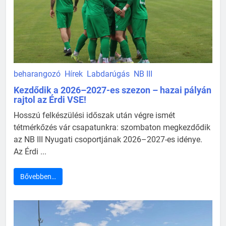
beharangozó
Hírek
Labdarúgás
NB III
Kezdődik a 2026–2027-es szezon – hazai pályán
rajtol az Érdi VSE!
Hosszú felkészülési időszak után végre ismét
tétmérkőzés vár csapatunkra: szombaton megkezdődik
az NB III Nyugati csoportjának 2026–2027-es idénye.
Az Érdi ...
Bővebben…