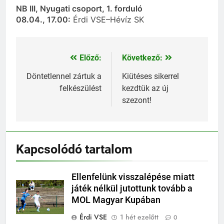
NB III, Nyugati csoport, 1. forduló
08.04., 17.00:
Érdi VSE–Hévíz SK
Előző:
Következő:
Bejegyzés
navigáció
Döntetlennel zártuk a
Kiütéses sikerrel
felkészülést
kezdtük az új
szezont!
Kapcsolódó tartalom
Ellenfelünk visszalépése miatt
játék nélkül jutottunk tovább a
MOL Magyar Kupában
Érdi VSE
1 hét ezelőtt
0