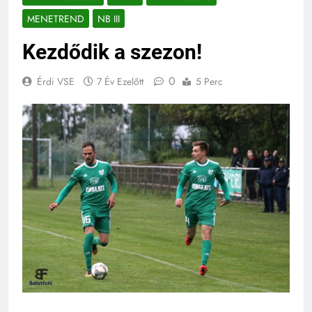
MENETREND
NB III
Kezdődik a szezon!
0
Érdi VSE
7 Év Ezelőtt
5 Perc