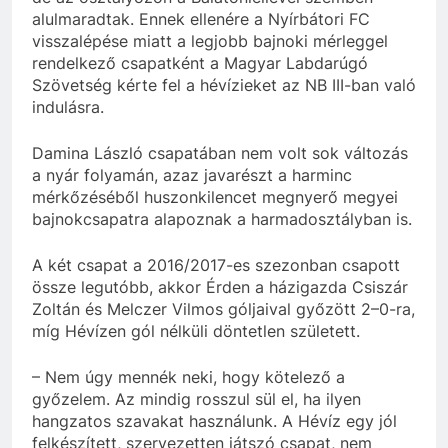
alulmaradtak. Ennek ellenére a Nyírbátori FC
visszalépése miatt a legjobb bajnoki mérleggel
rendelkező csapatként a Magyar Labdarúgó
Szövetség kérte fel a hévízieket az NB III-ban való
indulásra.
Damina László csapatában nem volt sok változás
a nyár folyamán, azaz javarészt a harminc
mérkőzéséből huszonkilencet megnyerő megyei
bajnokcsapatra alapoznak a harmadosztályban is.
A két csapat a 2016/2017-es szezonban csapott
össze legutóbb, akkor Érden a házigazda Csiszár
Zoltán és Melczer Vilmos góljaival győzött 2–0-ra,
míg Hévízen gól nélküli döntetlen született.
– Nem úgy mennék neki, hogy kötelező a
győzelem. Az mindig rosszul sül el, ha ilyen
hangzatos szavakat használunk. A Hévíz egy jól
felkészített, szervezetten játszó csapat, nem