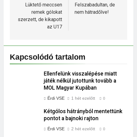
navigáció
Lüktető meccsen
Felszabadultan, de
remek gólokat
nem hátradőlve!
szerzett, de kikapott
az U17
Kapcsolódó tartalom
Ellenfelünk visszalépése miatt
játék nélkül jutottunk tovább a
MOL Magyar Kupában
Érdi VSE
1 hét ezelőtt
0
Kétgólos hátrányból mentettünk
pontot a bajnoki rajton
Érdi VSE
2 hét ezelőtt
0