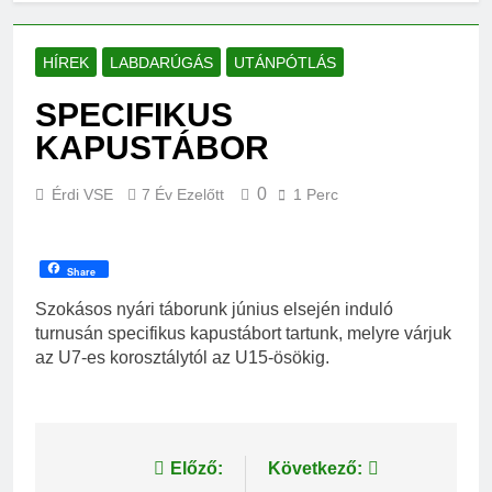
HÍREK
LABDARÚGÁS
UTÁNPÓTLÁS
SPECIFIKUS
KAPUSTÁBOR
0
Érdi VSE
7 Év Ezelőtt
1 Perc
Share
Szokásos nyári táborunk június elsején induló
turnusán specifikus kapustábort tartunk, melyre várjuk
az U7-es korosztálytól az U15-ösökig.
Bejegyzés
Előző:
Következő: