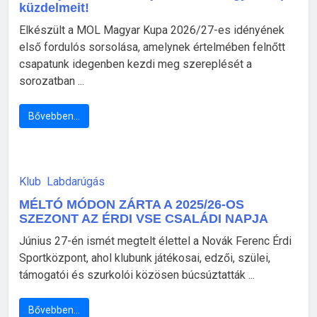
küzdelmeit!
Elkészült a MOL Magyar Kupa 2026/27-es idényének
első fordulós sorsolása, amelynek értelmében felnőtt
csapatunk idegenben kezdi meg szereplését a
sorozatban ...
Bővebben…
Klub
Labdarúgás
MÉLTÓ MÓDON ZÁRTA A 2025/26-OS
SZEZONT AZ ÉRDI VSE CSALÁDI NAPJA
Június 27-én ismét megtelt élettel a Novák Ferenc Érdi
Sportközpont, ahol klubunk játékosai, edzői, szülei,
támogatói és szurkolói közösen búcsúztatták ...
Bővebben…