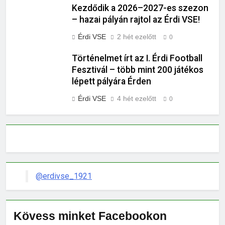
Kezdődik a 2026–2027-es szezon
– hazai pályán rajtol az Érdi VSE!
Érdi VSE
2 hét ezelőtt
0
Történelmet írt az I. Érdi Football
Fesztivál – több mint 200 játékos
lépett pályára Érden
Érdi VSE
4 hét ezelőtt
0
@erdivse_1921
Kövess minket Facebookon