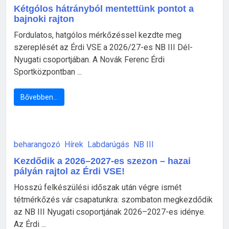
Kétgólos hátrányból mentettünk pontot a
bajnoki rajton
Fordulatos, hatgólos mérkőzéssel kezdte meg
szereplését az Érdi VSE a 2026/27-es NB III Dél-
Nyugati csoportjában. A Novák Ferenc Érdi
Sportközpontban ...
Bővebben…
beharangozó
Hírek
Labdarúgás
NB III
Kezdődik a 2026–2027-es szezon – hazai
pályán rajtol az Érdi VSE!
Hosszú felkészülési időszak után végre ismét
tétmérkőzés vár csapatunkra: szombaton megkezdődik
az NB III Nyugati csoportjának 2026–2027-es idénye.
Az Érdi ...