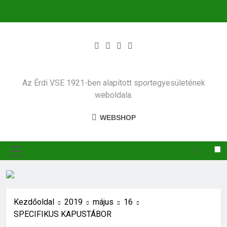
Ugrás
a
tartalomra
Az Érdi VSE 1921-ben alapított sportegyesületének
weboldala.
WEBSHOP
MENÜ
Kezdőoldal
2019
május
16
SPECIFIKUS KAPUSTÁBOR