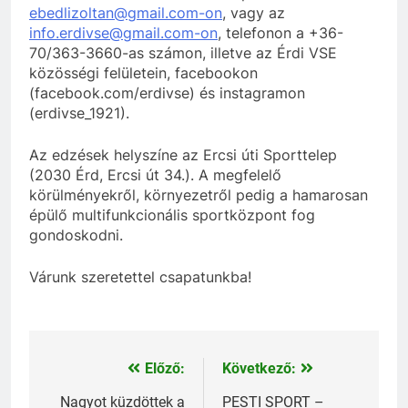
ebedlizoltan@gmail.com-on
, vagy az
info.erdivse@gmail.com-on
, telefonon a +36-
70/363-3660-as számon, illetve az Érdi VSE
közösségi felületein, facebookon
(facebook.com/erdivse) és instagramon
(erdivse_1921).
Az edzések helyszíne az Ercsi úti Sporttelep
(2030 Érd, Ercsi út 34.). A megfelelő
körülményekről, környezetről pedig a hamarosan
épülő multifunkcionális sportközpont fog
gondoskodni.
Várunk szeretettel csapatunkba!
Előző:
Következő:
Bejegyzés
navigáció
Nagyot küzdöttek a
PESTI SPORT –