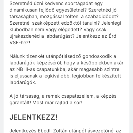
Szeretnéd űzni kedvenc sportágadat egy
dinamikusan fejlődő egyesületnél? Szeretnéd jó
társaságban, mozgással tölteni a szabadidődet?
Szeretnél szakképzett edzőktől tanulni? Jelenlegi
klubodban nem vagy elégedett? Vagy csak
újrakezdenéd a labdarúgást? Jelentkezz az Érdi
VSE-hez!
Nálunk tizenkét utánpótlásedző gondoskodik a
labdarúgók képzéséről, hogy a későbbiekben akár
az NB III-as csapatunkba, akár magasabb szintre
is eljussanak a legkiválóbb, legjobban felkészített
labdarúgók.
A jó társaság, a remek csapatszellem, a képzés
garantált! Most már rajtad a sor!
JELENTKEZZ!
Jelentkezés Ebedli Zoltán utánpótlásvezetőnél az