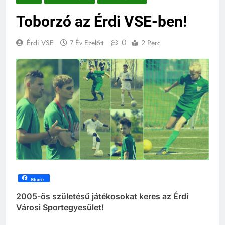
Toborzó az Érdi VSE-ben!
0
Érdi VSE
7 Év Ezelőtt
2 Perc
Share
2005-ös születésű játékosokat keres az Érdi
Városi Sportegyesület!