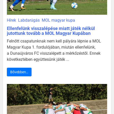
Hírek
Labdarúgás
MOL magyar kupa
Ellenfelünk visszalépése miatt játék nélkül
jutottunk tovább a MOL Magyar Kupában
Felnőtt csapatunknak nem kell pályára lépnie a MOL
Magyar Kupa 1. fordulójában, miután ellenfelünk,
a Dunaújváros FC visszalépett a mérkőzéstől. Ennek
következtében együttesünk játék ...
Bővebben…