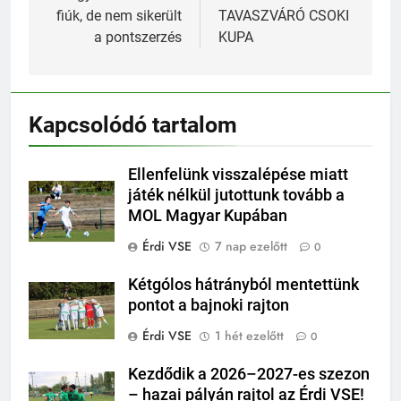
fiúk, de nem sikerült
TAVASZVÁRÓ CSOKI
a pontszerzés
KUPA
Kapcsolódó tartalom
Ellenfelünk visszalépése miatt
játék nélkül jutottunk tovább a
MOL Magyar Kupában
Érdi VSE
7 nap ezelőtt
0
Kétgólos hátrányból mentettünk
pontot a bajnoki rajton
Érdi VSE
1 hét ezelőtt
0
Kezdődik a 2026–2027-es szezon
– hazai pályán rajtol az Érdi VSE!