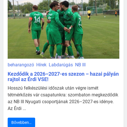
beharangozó
Hírek
Labdarúgás
NB III
Kezdődik a 2026–2027-es szezon – hazai pályán
rajtol az Érdi VSE!
Hosszú felkészülési időszak után végre ismét
tétmérkőzés vár csapatunkra: szombaton megkezdődik
az NB III Nyugati csoportjának 2026–2027-es idénye.
Az Érdi ...
Bővebben…