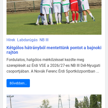
Hírek
Labdarúgás
NB III
Kétgólos hátrányból mentettünk pontot a bajnoki
rajton
Fordulatos, hatgólos mérkőzéssel kezdte meg
szereplését az Érdi VSE a 2026/27-es NB III Dél-Nyugati
csoportjában. A Novák Ferenc Érdi Sportközpontban ...
Bővebben…