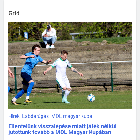
Grid
Hírek
Labdarúgás
MOL magyar kupa
Ellenfelünk visszalépése miatt játék nélkül
jutottunk tovább a MOL Magyar Kupában