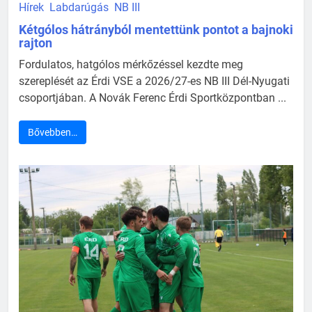
Hírek
Labdarúgás
NB III
Kétgólos hátrányból mentettünk pontot a bajnoki
rajton
Fordulatos, hatgólos mérkőzéssel kezdte meg
szereplését az Érdi VSE a 2026/27-es NB III Dél-Nyugati
csoportjában. A Novák Ferenc Érdi Sportközpontban ...
Bővebben…