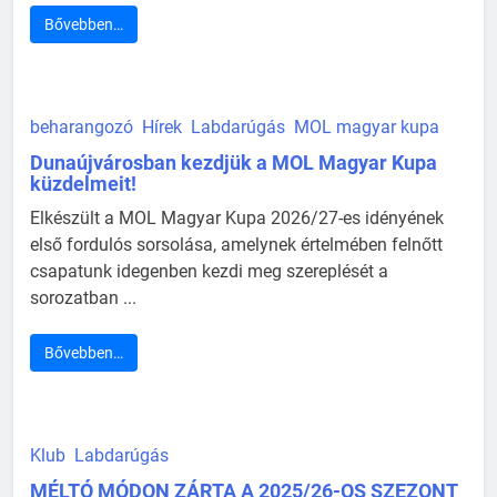
Bővebben…
beharangozó
Hírek
Labdarúgás
MOL magyar kupa
Dunaújvárosban kezdjük a MOL Magyar Kupa
küzdelmeit!
Elkészült a MOL Magyar Kupa 2026/27-es idényének
első fordulós sorsolása, amelynek értelmében felnőtt
csapatunk idegenben kezdi meg szereplését a
sorozatban ...
Bővebben…
Klub
Labdarúgás
MÉLTÓ MÓDON ZÁRTA A 2025/26-OS SZEZONT