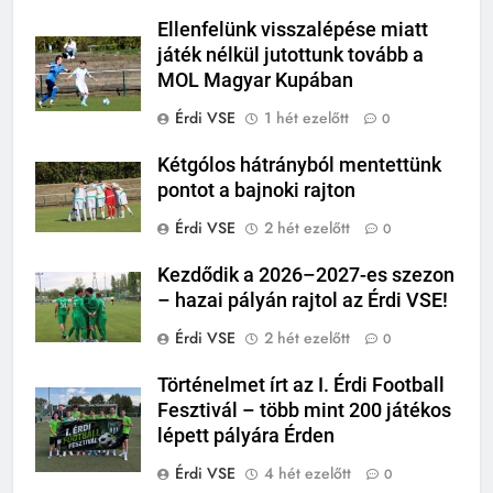
Ellenfelünk visszalépése miatt
játék nélkül jutottunk tovább a
MOL Magyar Kupában
Érdi VSE
1 hét ezelőtt
0
Kétgólos hátrányból mentettünk
pontot a bajnoki rajton
Érdi VSE
2 hét ezelőtt
0
Kezdődik a 2026–2027-es szezon
– hazai pályán rajtol az Érdi VSE!
Érdi VSE
2 hét ezelőtt
0
Történelmet írt az I. Érdi Football
Fesztivál – több mint 200 játékos
lépett pályára Érden
Érdi VSE
4 hét ezelőtt
0