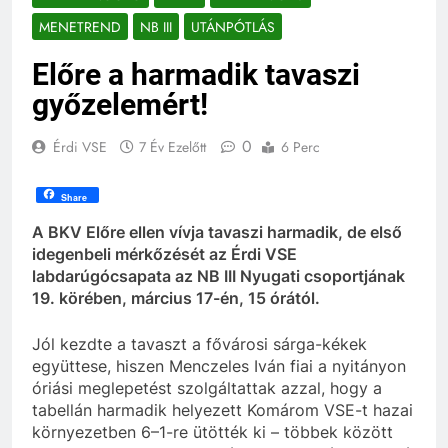
MENETREND
NB III
UTÁNPÓTLÁS
Előre a harmadik tavaszi
győzelemért!
0
Érdi VSE
7 Év Ezelőtt
6 Perc
Share
A BKV Előre ellen vívja tavaszi harmadik, de első
idegenbeli mérkőzését az Érdi VSE
labdarúgócsapata az NB III Nyugati csoportjának
19. körében, március 17-én, 15 órától.
Jól kezdte a tavaszt a fővárosi sárga-kékek
együttese, hiszen Menczeles Iván fiai a nyitányon
óriási meglepetést szolgáltattak azzal, hogy a
tabellán harmadik helyezett Komárom VSE-t hazai
környezetben 6–1-re ütötték ki – többek között