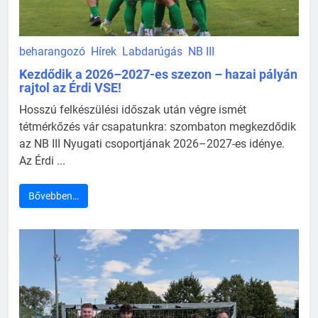
beharangozó
Hírek
Labdarúgás
NB III
Kezdődik a 2026–2027-es szezon – hazai pályán
rajtol az Érdi VSE!
Hosszú felkészülési időszak után végre ismét
tétmérkőzés vár csapatunkra: szombaton megkezdődik
az NB III Nyugati csoportjának 2026–2027-es idénye.
Az Érdi ...
Bővebben…