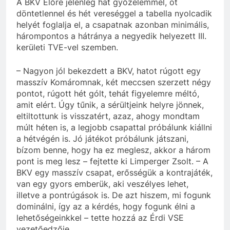
A BKV Előre jelenleg hat győzelemmel, öt
döntetlennel és hét vereséggel a tabella nyolcadik
helyét foglalja el, a csapatnak azonban minimális,
hárompontos a hátránya a negyedik helyezett III.
kerületi TVE-vel szemben.
– Nagyon jól bekezdett a BKV, hatot rúgott egy
masszív Komáromnak, két meccsen szerzett négy
pontot, rúgott hét gólt, tehát figyelemre méltó,
amit elért. Úgy tűnik, a sérültjeink helyre jönnek,
eltiltottunk is visszatért, azaz, ahogy mondtam
múlt héten is, a legjobb csapattal próbálunk kiállni
a hétvégén is. Jó játékot próbálunk játszani,
bízom benne, hogy ha ez meglesz, akkor a három
pont is meg lesz – fejtette ki Limperger Zsolt. – A
BKV egy masszív csapat, erősségük a kontrajáték,
van egy gyors emberük, aki veszélyes lehet,
illetve a pontrúgások is. De azt hiszem, mi fogunk
dominálni, így az a kérdés, hogy fogunk élni a
lehetőségeinkkel – tette hozzá az Érdi VSE
vezetőedzője.