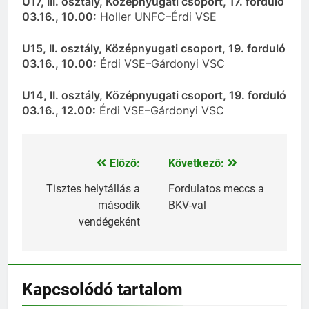
U17, III. osztály, Középnyugati csoport, 17. forduló
03.16., 10.00:
Holler UNFC–Érdi VSE
U15, II. osztály, Középnyugati csoport, 19. forduló
03.16., 10.00:
Érdi VSE–Gárdonyi VSC
U14, II. osztály, Középnyugati csoport, 19. forduló
03.16., 12.00:
Érdi VSE–Gárdonyi VSC
Előző:
Következő:
Bejegyzés
navigáció
Tisztes helytállás a
Fordulatos meccs a
második
BKV-val
vendégeként
Kapcsolódó tartalom