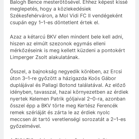
Balogh Bence mesterötösével. Ehhez képest kissé
meglepetés, hogy a közlekedésiek
Székesfehérváron, a Mol Vidi FC II vendégeként
csupán egy 1–1-es döntetlent értek el.
Azaz a kétarcú BKV ellen mindent bele kell adni,
hiszen az elmúlt szezonok egymás elleni
mérkőzéseink is meg kellett küzdeni a pontokért
Limperger Zsolt alakulatának.
Ősszel, a bajnokság negyedik körében, az Ercsi
úton 3–1-re győzött a házigazda Koós Gábor
duplájával és Pallagi Botond találatával. Az előző
idényben, tavasszal, hazai környezetben az érdiek
nyertek Kelemen Patrik góljaival 2–0-ra, azonban
ősszel épp a BKV törte meg Kertész Ferencék
remek szériáját és zárta le az érdiek nyolc
meccsen át tartó veretlenségi sorozatát a 2–1-es
győzelmével.