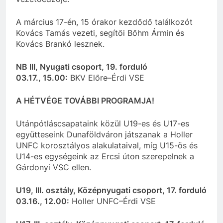
A március 17-én, 15 órakor kezdődő találkozót
Kovács Tamás vezeti, segítői Bőhm Ármin és
Kovács Brankó lesznek.
NB III, Nyugati csoport, 19. forduló
03.17., 15.00:
BKV Előre–Érdi VSE
A HÉTVÉGE TOVÁBBI PROGRAMJA!
Utánpótláscsapataink közül U19-es és U17-es
együtteseink Dunaföldváron játszanak a Holler
UNFC korosztályos alakulataival, míg U15-ös és
U14-es egységeink az Ercsi úton szerepelnek a
Gárdonyi VSC ellen.
U19, III. osztály, Középnyugati csoport, 17. forduló
03.16., 12.00:
Holler UNFC–Érdi VSE