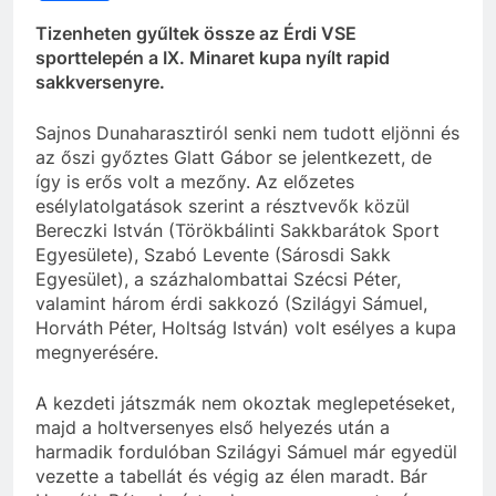
Tizenheten gyűltek össze az Érdi VSE
sporttelepén a IX. Minaret kupa nyílt rapid
sakkversenyre.
Sajnos Dunaharasztiról senki nem tudott eljönni és
az őszi győztes Glatt Gábor se jelentkezett, de
így is erős volt a mezőny. Az előzetes
esélylatolgatások szerint a résztvevők közül
Bereczki István (Törökbálinti Sakkbarátok Sport
Egyesülete), Szabó Levente (Sárosdi Sakk
Egyesület), a százhalombattai Szécsi Péter,
valamint három érdi sakkozó (Szilágyi Sámuel,
Horváth Péter, Holtság István) volt esélyes a kupa
megnyerésére.
A kezdeti játszmák nem okoztak meglepetéseket,
majd a holtversenyes első helyezés után a
harmadik fordulóban Szilágyi Sámuel már egyedül
vezette a tabellát és végig az élen maradt. Bár