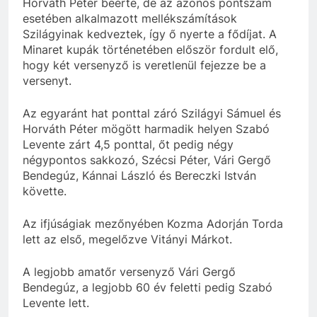
Horváth Péter beérte, de az azonos pontszám
esetében alkalmazott mellékszámítások
Szilágyinak kedveztek, így ő nyerte a fődíjat. A
Minaret kupák történetében először fordult elő,
hogy két versenyző is veretlenül fejezze be a
versenyt.
Az egyaránt hat ponttal záró Szilágyi Sámuel és
Horváth Péter mögött harmadik helyen Szabó
Levente zárt 4,5 ponttal, őt pedig négy
négypontos sakkozó, Szécsi Péter, Vári Gergő
Bendegúz, Kánnai László és Bereczki István
követte.
Az ifjúságiak mezőnyében Kozma Adorján Torda
lett az első, megelőzve Vitányi Márkot.
A legjobb amatőr versenyző Vári Gergő
Bendegúz, a legjobb 60 év feletti pedig Szabó
Levente lett.