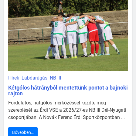
Hírek
Labdarúgás
NB III
Kétgólos hátrányból mentettünk pontot a bajnoki
rajton
Fordulatos, hatgólos mérkőzéssel kezdte meg
szereplését az Érdi VSE a 2026/27-es NB III Dél-Nyugati
csoportjában. A Novák Ferenc Érdi Sportközpontban ...
Bővebben…