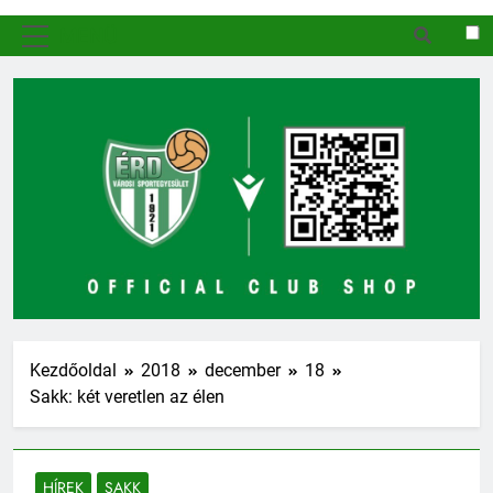
MENÜ
Kezdőoldal
2018
december
18
Sakk: két veretlen az élen
HÍREK
SAKK