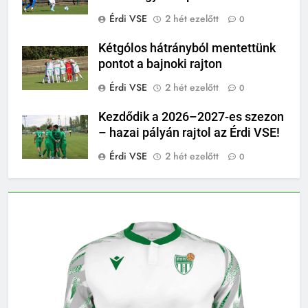
Érdi VSE
2 hét ezelőtt
0
Kétgólos hátrányból mentettünk
pontot a bajnoki rajton
Érdi VSE
2 hét ezelőtt
0
Kezdődik a 2026–2027-es szezon
– hazai pályán rajtol az Érdi VSE!
Érdi VSE
2 hét ezelőtt
0