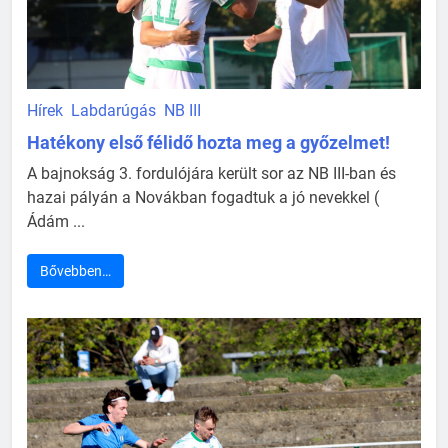
Hírek
Labdarúgás
NB III
Hatékony első félidő hozta meg a győzelmet!
A bajnokság 3. fordulójára került sor az NB III-ban és
hazai pályán a Novákban fogadtuk a jó nevekkel (
Ádám ...
Bővebben…