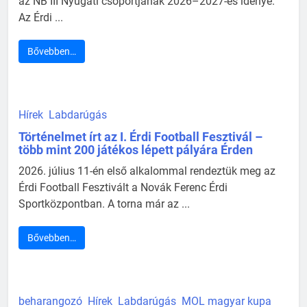
az NB III Nyugati csoportjának 2026–2027-es idénye.
Az Érdi ...
Bővebben…
Hírek
Labdarúgás
Történelmet írt az I. Érdi Football Fesztivál –
több mint 200 játékos lépett pályára Érden
2026. július 11-én első alkalommal rendeztük meg az
Érdi Football Fesztivált a Novák Ferenc Érdi
Sportközpontban. A torna már az ...
Bővebben…
beharangozó
Hírek
Labdarúgás
MOL magyar kupa