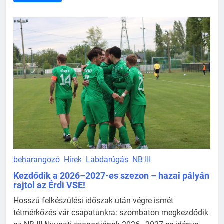
beharangozó
Hírek
Labdarúgás
NB III
Kezdődik a 2026–2027-es szezon – hazai pályán
rajtol az Érdi VSE!
Hosszú felkészülési időszak után végre ismét
tétmérkőzés vár csapatunkra: szombaton megkezdődik