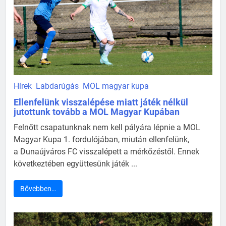
Hírek
Labdarúgás
MOL magyar kupa
Ellenfelünk visszalépése miatt játék nélkül
jutottunk tovább a MOL Magyar Kupában
Felnőtt csapatunknak nem kell pályára lépnie a MOL
Magyar Kupa 1. fordulójában, miután ellenfelünk,
a Dunaújváros FC visszalépett a mérkőzéstől. Ennek
következtében együttesünk játék ...
Bővebben…