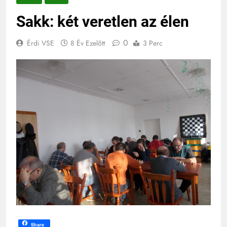
Sakk: két veretlen az élen
0
Érdi VSE
8 Év Ezelőtt
3 Perc
Share