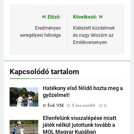
Előző:
Következő:
Bejegyzés
navigáció
Eredményes
Kiélezett küzdelmek
seregélyesi hétvége
és nagy létszám az
Emlékversenyen
Kapcsolódó tartalom
Hatékony első félidő hozta meg a
győzelmet!
Érdi VSE
5 óra ezelőtt
0
Ellenfelünk visszalépése miatt
játék nélkül jutottunk tovább a
MOL Magyar Kupában