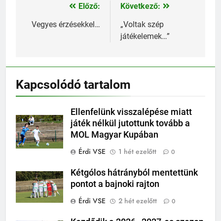
Előző:
Következő:
Bejegyzés
navigáció
Vegyes érzésekkel…
„Voltak szép
játékelemek…”
Kapcsolódó tartalom
Ellenfelünk visszalépése miatt
játék nélkül jutottunk tovább a
MOL Magyar Kupában
Érdi VSE
1 hét ezelőtt
0
Kétgólos hátrányból mentettünk
pontot a bajnoki rajton
Érdi VSE
2 hét ezelőtt
0