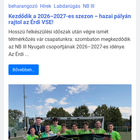
beharangozó
Hírek
Labdarúgás
NB III
Kezdődik a 2026–2027-es szezon – hazai pályán
rajtol az Érdi VSE!
Hosszú felkészülési időszak után végre ismét
tétmérkőzés vár csapatunkra: szombaton megkezdődik
az NB III Nyugati csoportjának 2026–2027-es idénye.
Az Érdi ...
Bővebben…