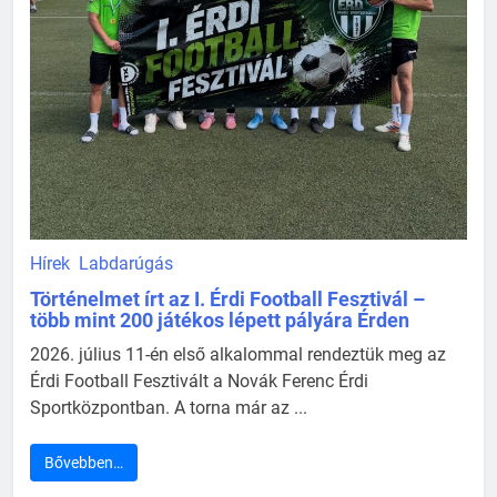
Hírek
Labdarúgás
Történelmet írt az I. Érdi Football Fesztivál –
több mint 200 játékos lépett pályára Érden
2026. július 11-én első alkalommal rendeztük meg az
Érdi Football Fesztivált a Novák Ferenc Érdi
Sportközpontban. A torna már az ...
Bővebben…