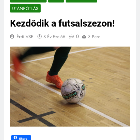
UTÁNPÓTLÁS
Kezdődik a futsalszezon!
0
Érdi VSE
8 Év Ezelőtt
3 Perc
Share