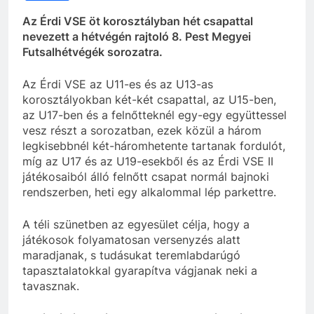
Az Érdi VSE öt korosztályban hét csapattal
nevezett a hétvégén rajtoló 8. Pest Megyei
Futsalhétvégék sorozatra.
Az Érdi VSE az U11-es és az U13-as
korosztályokban két-két csapattal, az U15-ben,
az U17-ben és a felnőtteknél egy-egy együttessel
vesz részt a sorozatban, ezek közül a három
legkisebbnél két-háromhetente tartanak fordulót,
míg az U17 és az U19-esekből és az Érdi VSE II
játékosaiból álló felnőtt csapat normál bajnoki
rendszerben, heti egy alkalommal lép parkettre.
A téli szünetben az egyesület célja, hogy a
játékosok folyamatosan versenyzés alatt
maradjanak, s tudásukat teremlabdarúgó
tapasztalatokkal gyarapítva vágjanak neki a
tavasznak.