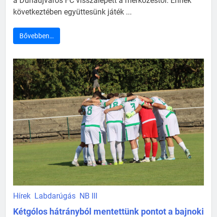
a Dunaújváros FC visszalépett a mérkőzéstől. Ennek
következtében együttesünk játék ...
Bővebben…
Hírek
Labdarúgás
NB III
Kétgólos hátrányból mentettünk pontot a bajnoki