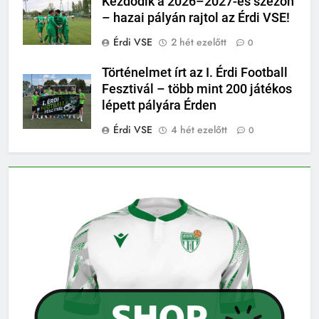
Kezdődik a 2026–2027-es szezon
– hazai pályán rajtol az Érdi VSE!
Érdi VSE
2 hét ezelőtt
0
Történelmet írt az I. Érdi Football
Fesztivál – több mint 200 játékos
lépett pályára Érden
Érdi VSE
4 hét ezelőtt
0