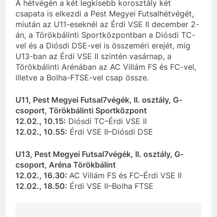
A hétvégén a két legkisebb korosztály két
csapata is elkezdi a Pest Megyei Futsalhétvégét,
miután az U11-eseknél az Érdi VSE II december 2-
án, a Törökbálinti Sportközpontban a Diósdi TC-
vel és a Diósdi DSE-vel is összeméri erejét, míg
U13-ban az Érdi VSE II szintén vasárnap, a
Törökbálinti Arénában az AC Villám FS és FC-vel,
illetve a Bolha-FTSE-vel csap össze.
U11, Pest Megyei Futsal7végék, II. osztály, G-
csoport, Törökbálinti Sportközpont
12.02., 10.15:
Diósdi TC–Érdi VSE II
12.02., 10.55:
Érdi VSE II–Diósdi DSE
U13, Pest Megyei Futsal7végék, II. osztály, G-
csoport, Aréna Törökbálint
12.02., 16.30:
AC Villám FS és FC–Érdi VSE II
12.02., 18.50:
Érdi VSE II–Bolha FTSE