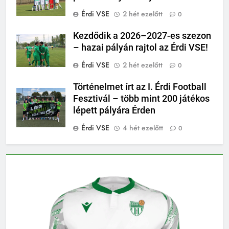
Érdi VSE
2 hét ezelőtt
0
Kezdődik a 2026–2027-es szezon
– hazai pályán rajtol az Érdi VSE!
Érdi VSE
2 hét ezelőtt
0
Történelmet írt az I. Érdi Football
Fesztivál – több mint 200 játékos
lépett pályára Érden
Érdi VSE
4 hét ezelőtt
0