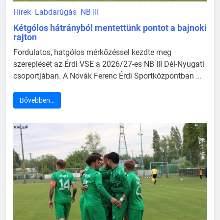
Hírek
Labdarúgás
NB III
Kétgólos hátrányból mentettünk pontot a bajnoki
rajton
Fordulatos, hatgólos mérkőzéssel kezdte meg
szereplését az Érdi VSE a 2026/27-es NB III Dél-Nyugati
csoportjában. A Novák Ferenc Érdi Sportközpontban ...
Bővebben…