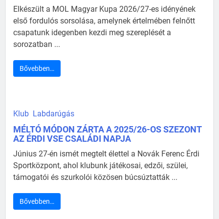
Elkészült a MOL Magyar Kupa 2026/27-es idényének
első fordulós sorsolása, amelynek értelmében felnőtt
csapatunk idegenben kezdi meg szereplését a
sorozatban ...
Bővebben…
Klub
Labdarúgás
MÉLTÓ MÓDON ZÁRTA A 2025/26-OS SZEZONT
AZ ÉRDI VSE CSALÁDI NAPJA
Június 27-én ismét megtelt élettel a Novák Ferenc Érdi
Sportközpont, ahol klubunk játékosai, edzői, szülei,
támogatói és szurkolói közösen búcsúztatták ...
Bővebben…