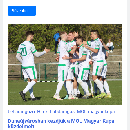
Bővebben…
beharangozó
Hírek
Labdarúgás
MOL magyar kupa
Dunaújvárosban kezdjük a MOL Magyar Kupa
küzdelmeit!