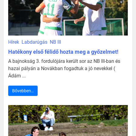
Hírek
Labdarúgás
NB III
Hatékony első félidő hozta meg a győzelmet!
A bajnokság 3. fordulójára került sor az NB III-ban és
hazai pályán a Novákban fogadtuk a jó nevekkel (
Ádám ...
Bővebben…