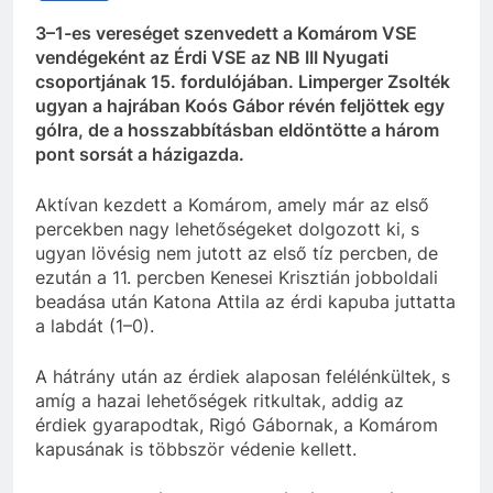
3–1-es vereséget szenvedett a Komárom VSE
vendégeként az Érdi VSE az NB III Nyugati
csoportjának 15. fordulójában. Limperger Zsolték
ugyan a hajrában Koós Gábor révén feljöttek egy
gólra, de a hosszabbításban eldöntötte a három
pont sorsát a házigazda.
Aktívan kezdett a Komárom, amely már az első
percekben nagy lehetőségeket dolgozott ki, s
ugyan lövésig nem jutott az első tíz percben, de
ezután a 11. percben Kenesei Krisztián jobboldali
beadása után Katona Attila az érdi kapuba juttatta
a labdát (1–0).
A hátrány után az érdiek alaposan felélénkültek, s
amíg a hazai lehetőségek ritkultak, addig az
érdiek gyarapodtak, Rigó Gábornak, a Komárom
kapusának is többször védenie kellett.