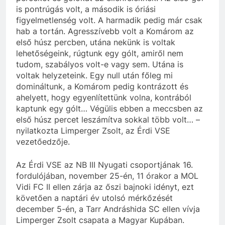
is pontrúgás volt, a második is óriási
figyelmetlenség volt. A harmadik pedig már csak
hab a tortán. Agresszívebb volt a Komárom az
első húsz percben, utána nekünk is voltak
lehetőségeink, rúgtunk egy gólt, amiről nem
tudom, szabályos volt-e vagy sem. Utána is
voltak helyzeteink. Egy null után főleg mi
domináltunk, a Komárom pedig kontrázott és
ahelyett, hogy egyenlítettünk volna, kontrából
kaptunk egy gólt… Végülis ebben a meccsben az
első húsz percet leszámítva sokkal több volt… –
nyilatkozta Limperger Zsolt, az Érdi VSE
vezetőedzője.
Az Érdi VSE az NB III Nyugati csoportjának 16.
fordulójában, november 25-én, 11 órakor a MOL
Vidi FC II ellen zárja az őszi bajnoki idényt, ezt
követően a naptári év utolsó mérkőzését
december 5-én, a Tarr Andráshida SC ellen vívja
Limperger Zsolt csapata a Magyar Kupában.