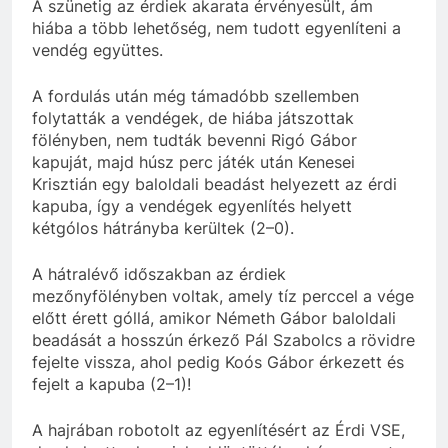
A szünetig az érdiek akarata érvényesült, ám
hiába a több lehetőség, nem tudott egyenlíteni a
vendég együttes.
A fordulás után még támadóbb szellemben
folytatták a vendégek, de hiába játszottak
fölényben, nem tudták bevenni Rigó Gábor
kapuját, majd húsz perc játék után Kenesei
Krisztián egy baloldali beadást helyezett az érdi
kapuba, így a vendégek egyenlítés helyett
kétgólos hátrányba kerültek (2–0).
A hátralévő időszakban az érdiek
mezőnyfölényben voltak, amely tíz perccel a vége
előtt érett góllá, amikor Németh Gábor baloldali
beadását a hosszún érkező Pál Szabolcs a rövidre
fejelte vissza, ahol pedig Koós Gábor érkezett és
fejelt a kapuba (2–1)!
A hajrában robotolt az egyenlítésért az Érdi VSE,