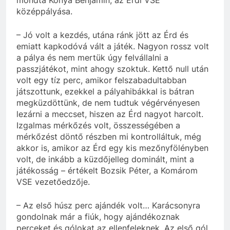
középpályása.
– Jó volt a kezdés, utána ránk jött az Érd és
emiatt kapkodóvá vált a játék. Nagyon rossz volt
a pálya és nem mertük úgy felvállalni a
passzjátékot, mint ahogy szoktuk. Kettő null után
volt egy tíz perc, amikor felszabadultabban
játszottunk, ezekkel a pályahibákkal is bátran
megküzdöttünk, de nem tudtuk végérvényesen
lezárni a meccset, hiszen az Érd nagyot harcolt.
Izgalmas mérkőzés volt, összességében a
mérkőzést döntő részben mi kontrolláltuk, még
akkor is, amikor az Érd egy kis mezőnyfölényben
volt, de inkább a küzdőjelleg dominált, mint a
játékosság – értékelt Bozsik Péter, a Komárom
VSE vezetőedzője.
– Az első húsz perc ajándék volt… Karácsonyra
gondolnak már a fiúk, hogy ajándékoznak
perceket és gólokat az ellenfeleknek. Az első gól