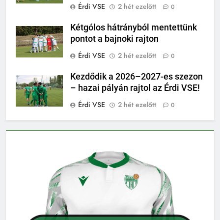
Érdi VSE
2 hét ezelőtt
0
Kétgólos hátrányból mentettünk
pontot a bajnoki rajton
Érdi VSE
2 hét ezelőtt
0
Kezdődik a 2026–2027-es szezon
– hazai pályán rajtol az Érdi VSE!
Érdi VSE
2 hét ezelőtt
0