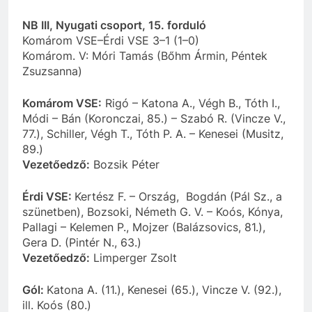
NB III, Nyugati csoport, 15. forduló
Komárom VSE–Érdi VSE 3–1 (1–0)
Komárom. V: Móri Tamás (Bőhm Ármin, Péntek
Zsuzsanna)
Komárom VSE:
Rigó – Katona A., Végh B., Tóth I.,
Módi – Bán (Koronczai, 85.) – Szabó R. (Vincze V.,
77.), Schiller, Végh T., Tóth P. A. – Kenesei (Musitz,
89.)
Vezetőedző:
Bozsik Péter
Érdi VSE:
Kertész F. – Ország, Bogdán (Pál Sz., a
szünetben), Bozsoki, Németh G. V. – Koós, Kónya,
Pallagi – Kelemen P., Mojzer (Balázsovics, 81.),
Gera D. (Pintér N., 63.)
Vezetőedző:
Limperger Zsolt
Gól:
Katona A. (11.), Kenesei (65.), Vincze V. (92.),
ill. Koós (80.)