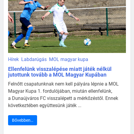
Hírek
Labdarúgás
MOL magyar kupa
Ellenfelünk visszalépése miatt játék nélkül
jutottunk tovább a MOL Magyar Kupában
Felnőtt csapatunknak nem kell pályára lépnie a MOL
Magyar Kupa 1. fordulójában, miután ellenfelünk,
a Dunaújváros FC visszalépett a mérkőzéstől. Ennek
következtében együttesünk játék ...
Bővebben…