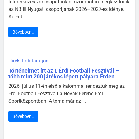
tétmérkőzés vár csapatunkra: szombaton megkezdődik
az NB III Nyugati csoportjának 2026–2027-es idénye.
Az Érdi ...
Bővebben…
Hírek
Labdarúgás
Történelmet írt az I. Érdi Football Fesztivál –
több mint 200 játékos lépett pályára Érden
2026. július 11-én első alkalommal rendeztük meg az
Érdi Football Fesztivált a Novák Ferenc Érdi
Sportközpontban. A torna már az ...
Bővebben…