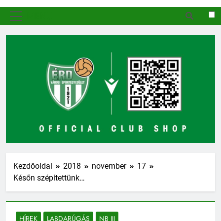
MENÜ
Kezdőoldal
2018
november
17
Későn szépítettünk…
HÍREK
LABDARÚGÁS
NB III