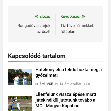
Előző:
Következő:
Bejegyzés
navigáció
Rangadóval zárjuk
Tíz fővel, érmekkel,
az őszt!
főtáblán
Kapcsolódó tartalom
Hatékony első félidő hozta meg a
győzelmet!
Érdi VSE
14 óra ezelőtt
0
Ellenfelünk visszalépése miatt
játék nélkül jutottunk tovább a
MOL Magyar Kupában