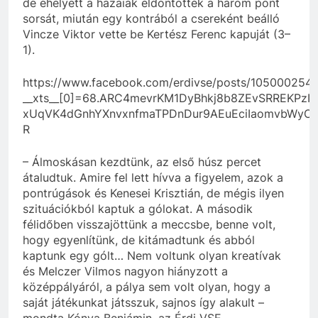
de ehelyett a hazaiak eldöntötték a három pont
sorsát, miután egy kontrából a csereként beálló
Vincze Viktor vette be Kertész Ferenc kapuját (3–
1).
https://www.facebook.com/erdivse/posts/105000254
__xts__[0]=68.ARC4mevrKM1DyBhkj8b8ZEvSRREKP
xUqVK4dGnhYXnvxnfmaTPDnDur9AEuEciIaomvbWyO0
R
– Álmoskásan kezdtünk, az első húsz percet
átaludtuk. Amire fel lett hívva a figyelem, azok a
pontrúgások és Kenesei Krisztián, de mégis ilyen
szituációkból kaptuk a gólokat. A második
félidőben visszajöttünk a meccsbe, benne volt,
hogy egyenlítünk, de kitámadtunk és abból
kaptunk egy gólt… Nem voltunk olyan kreatívak
és Melczer Vilmos nagyon hiányzott a
középpályáról, a pálya sem volt olyan, hogy a
saját játékunkat játsszuk, sajnos így alakult –
mondta Kónya Benjámin, az Érdi VSE