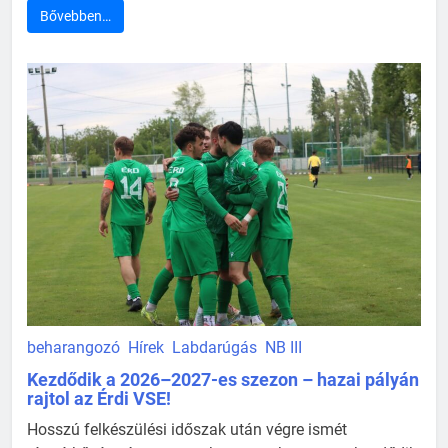
Bővebben…
beharangozó
Hírek
Labdarúgás
NB III
Kezdődik a 2026–2027-es szezon – hazai pályán
rajtol az Érdi VSE!
Hosszú felkészülési időszak után végre ismét