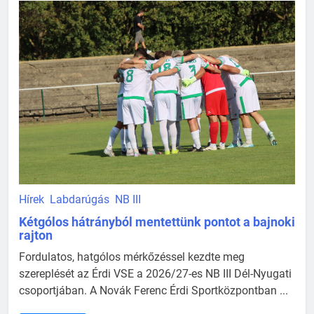
Hírek
Labdarúgás
NB III
Kétgólos hátrányból mentettünk pontot a bajnoki
rajton
Fordulatos, hatgólos mérkőzéssel kezdte meg
szereplését az Érdi VSE a 2026/27-es NB III Dél-Nyugati
csoportjában. A Novák Ferenc Érdi Sportközpontban ...