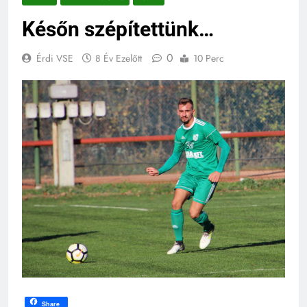
Későn szépítettünk…
0
Érdi VSE
8 Év Ezelőtt
10 Perc
Share