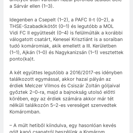
a Sárvár ellen (1–3).
Idegenben a Csepelt (1–2), a PAFC II-t (0–2), a
THSE-Szabadkikötőt (0–1) és legutóbb a MOL
Vidi FC II együttesét (0–4) is felülmúlták a korábbi
válogatott csatárt, Kenesei Krisztiánt is a soraiban
tudó komáromiak, akik emellett a III. Kerületben
(1–1), Ajkán (1–0) és Nagykanizsán (1–1) vesztettek
ponto(ka)t.
A két együttes legutóbb a 2016/2017-es idényben
találkozott egymással, akkor hazai pályán az
érdiek Melczer Vilmos és Csiszár Zoltán góljaival
győztek 2–0-ra, majd a bajnokság utolsó előtti
körében, egy az érdiek számára akkor már tét
nélküli találkozón 5–2-es vereséget szenvedtek
Komáromban.
– A múlt hetiből kiindulva, egy hasonlóan kevés
gólt kapó csapatról beszélünk a Komárom