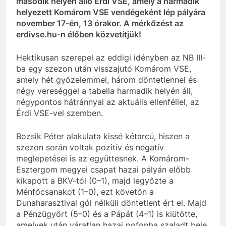
második helyén álló Érdi VSE, amely a harmadik
helyezett Komárom VSE vendégeként lép pályára
november 17-én, 13 órakor. A mérkőzést az
erdivse.hu-n élőben közvetítjük!
Hektikusan szerepel az eddigi idényben az NB III-
ba egy szezon után visszajutó Komárom VSE,
amely hét győzelemmel, három döntetlennel és
négy vereséggel a tabella harmadik helyén áll,
négypontos hátránnyal az aktuális ellenféllel, az
Érdi VSE-vel szemben.
Bozsik Péter alakulata kissé kétarcú, hiszen a
szezon során voltak pozitív és negatív
meglepetései is az együttesnek. A Komárom-
Esztergom megyei csapat hazai pályán előbb
kikapott a BKV-tól (0–1), majd legyőzte a
Ménfőcsanakot (1–0), ezt követőn a
Dunaharasztival gól nélküli döntetlent ért el. Majd
a Pénzügyőrt (5–0) és a Pápát (4–1) is kiütötte,
amelyek után váratlan hazai pofonba szaladt bele