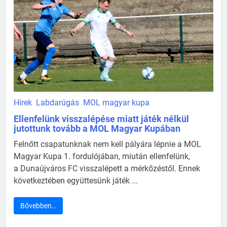
Hírek
Labdarúgás
MOL magyar kupa
Ellenfelünk visszalépése miatt játék nélkül
jutottunk tovább a MOL Magyar Kupában
Felnőtt csapatunknak nem kell pályára lépnie a MOL
Magyar Kupa 1. fordulójában, miután ellenfelünk,
a Dunaújváros FC visszalépett a mérkőzéstől. Ennek
következtében együttesünk játék ...
Bővebben…