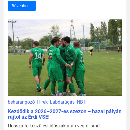
Bővebben…
beharangozó
Hírek
Labdarúgás
NB III
Kezdődik a 2026–2027-es szezon – hazai pályán
rajtol az Érdi VSE!
Hosszú felkészülési időszak után végre ismét