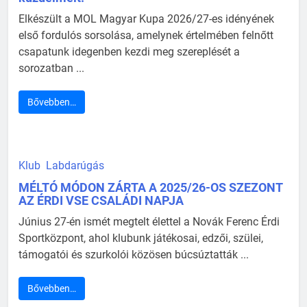
Elkészült a MOL Magyar Kupa 2026/27-es idényének
első fordulós sorsolása, amelynek értelmében felnőtt
csapatunk idegenben kezdi meg szereplését a
sorozatban ...
Bővebben…
Klub
Labdarúgás
MÉLTÓ MÓDON ZÁRTA A 2025/26-OS SZEZONT
AZ ÉRDI VSE CSALÁDI NAPJA
Június 27-én ismét megtelt élettel a Novák Ferenc Érdi
Sportközpont, ahol klubunk játékosai, edzői, szülei,
támogatói és szurkolói közösen búcsúztatták ...
Bővebben…