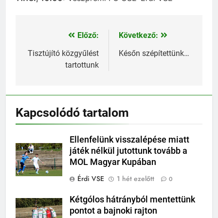
Előző:
Következő:
Bejegyzés
navigáció
Tisztújító közgyűlést
Későn szépítettünk…
tartottunk
Kapcsolódó tartalom
Ellenfelünk visszalépése miatt
játék nélkül jutottunk tovább a
MOL Magyar Kupában
Érdi VSE
1 hét ezelőtt
0
Kétgólos hátrányból mentettünk
pontot a bajnoki rajton