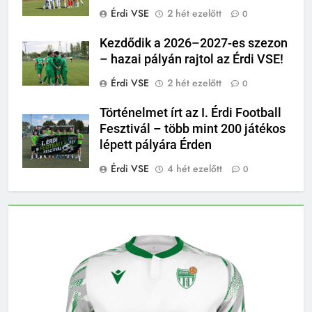
Érdi VSE
2 hét ezelőtt
0
Kezdődik a 2026–2027-es szezon
– hazai pályán rajtol az Érdi VSE!
Érdi VSE
2 hét ezelőtt
0
Történelmet írt az I. Érdi Football
Fesztivál – több mint 200 játékos
lépett pályára Érden
Érdi VSE
4 hét ezelőtt
0