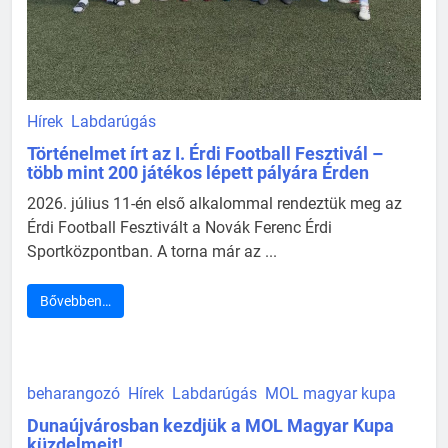
Hírek
Labdarúgás
Történelmet írt az I. Érdi Football Fesztivál –
több mint 200 játékos lépett pályára Érden
2026. július 11-én első alkalommal rendeztük meg az
Érdi Football Fesztivált a Novák Ferenc Érdi
Sportközpontban. A torna már az ...
Bővebben…
beharangozó
Hírek
Labdarúgás
MOL magyar kupa
Dunaújvárosban kezdjük a MOL Magyar Kupa
küzdelmeit!