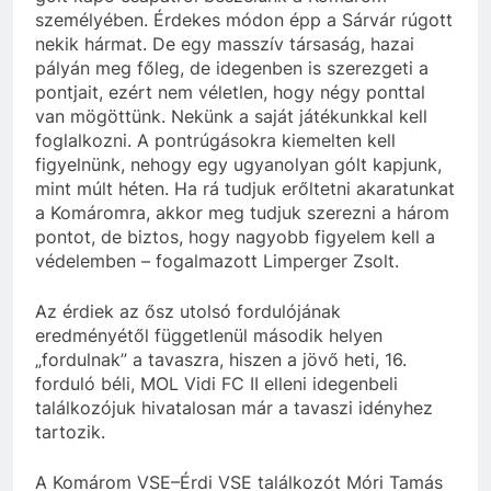
személyében. Érdekes módon épp a Sárvár rúgott
nekik hármat. De egy masszív társaság, hazai
pályán meg főleg, de idegenben is szerezgeti a
pontjait, ezért nem véletlen, hogy négy ponttal
van mögöttünk. Nekünk a saját játékunkkal kell
foglalkozni. A pontrúgásokra kiemelten kell
figyelnünk, nehogy egy ugyanolyan gólt kapjunk,
mint múlt héten. Ha rá tudjuk erőltetni akaratunkat
a Komáromra, akkor meg tudjuk szerezni a három
pontot, de biztos, hogy nagyobb figyelem kell a
védelemben – fogalmazott Limperger Zsolt.
Az érdiek az ősz utolsó fordulójának
eredményétől függetlenül második helyen
„fordulnak” a tavaszra, hiszen a jövő heti, 16.
forduló béli, MOL Vidi FC II elleni idegenbeli
találkozójuk hivatalosan már a tavaszi idényhez
tartozik.
A Komárom VSE–Érdi VSE találkozót Móri Tamás