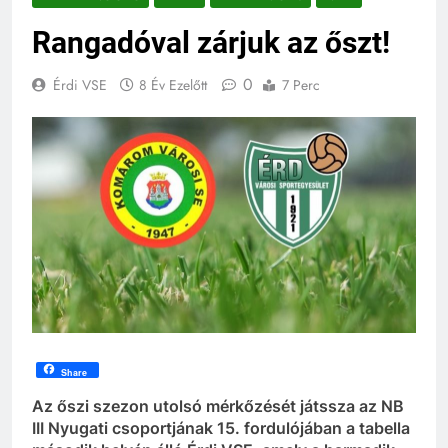
Rangadóval zárjuk az őszt!
0
Érdi VSE
8 Év Ezelőtt
7 Perc
Share
Az őszi szezon utolsó mérkőzését játssza az NB
III Nyugati csoportjának 15. fordulójában a tabella