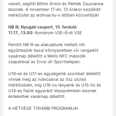
vezeti, segítői Bőhm Ármin és Péntek Zsuzsanna
lesznek. A november 17-én, 13 órakor kezdődő
mérkőzést az erdivse.hu-n élőben közvetítjük!
NB III, Nyugati csoport, 15. forduló
11.17., 13.00:
Komárom VSE–Érdi VSE
Felnőtt NB III-as alakulatunk mellett női
együttesünk hazai környezetben vív rangadót
vasárnap délelőtt a Metis NFC második
csapatával az Ercsi úti Sporttelepen.
U19-es és U17-es egységeink szombat délelőtt
vívnak meg az Iváncsával az ősz utolsó
mérkőzésén, míg U16-os lányaink és U15-ös és
U14-es fiaink egyaránt Veszprémben lesznek
érdekeltek vasárnap délelőtt.
A HÉTVÉGE TOVÁBBI PROGRAMJA!