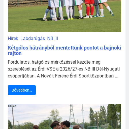
Hírek
Labdarúgás
NB III
Kétgólos hátrányból mentettünk pontot a bajnoki
rajton
Fordulatos, hatgólos mérkőzéssel kezdte meg
szereplését az Érdi VSE a 2026/27-es NB III Dél-Nyugati
csoportjában. A Novák Ferenc Érdi Sportközpontban ...
Bővebben…