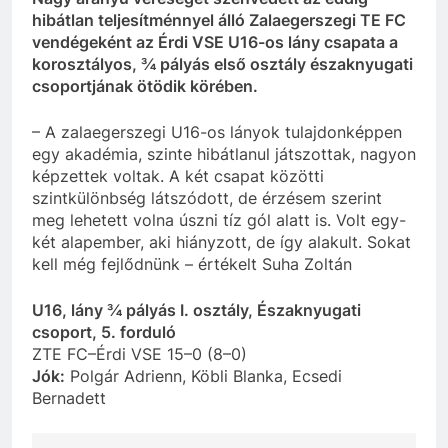
hibátlan teljesítménnyel álló Zalaegerszegi TE FC
vendégeként az Érdi VSE U16-os lány csapata a
korosztályos, ¾ pályás első osztály északnyugati
csoportjának ötödik körében.
– A zalaegerszegi U16-os lányok tulajdonképpen
egy akadémia, szinte hibátlanul játszottak, nagyon
képzettek voltak. A két csapat közötti
szintkülönbség látszódott, de érzésem szerint
meg lehetett volna úszni tíz gól alatt is. Volt egy-
két alapember, aki hiányzott, de így alakult. Sokat
kell még fejlődnünk – értékelt Suha Zoltán
U16, lány ¾ pályás I. osztály, Északnyugati
csoport, 5. forduló
ZTE FC–Érdi VSE 15–0 (8–0)
Jók:
Polgár Adrienn, Köbli Blanka, Ecsedi
Bernadett