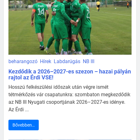
beharangozó
Hírek
Labdarúgás
NB III
Kezdődik a 2026–2027-es szezon – hazai pályán
rajtol az Érdi VSE!
Hosszú felkészülési időszak után végre ismét
tétmérkőzés vár csapatunkra: szombaton megkezdődik
az NB III Nyugati csoportjának 2026–2027-es idénye.
Az Érdi ...
Bővebben…