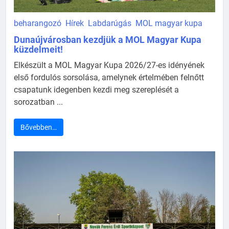
beharangozó
Hírek
Labdarúgás
MOL magyar kupa
Dunaújvárosban kezdjük a MOL Magyar Kupa
küzdelmeit!
Elkészült a MOL Magyar Kupa 2026/27-es idényének
első fordulós sorsolása, amelynek értelmében felnőtt
csapatunk idegenben kezdi meg szereplését a
sorozatban ...
Bővebben…