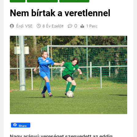
Nem bírtak a veretlennel
0
Érdi VSE
8 Év Ezelőtt
1 Perc
Share
Nagy arányú vereséget szenvedett az eddig