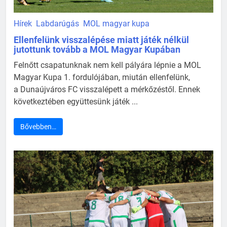
Hírek
Labdarúgás
MOL magyar kupa
Ellenfelünk visszalépése miatt játék nélkül
jutottunk tovább a MOL Magyar Kupában
Felnőtt csapatunknak nem kell pályára lépnie a MOL
Magyar Kupa 1. fordulójában, miután ellenfelünk,
a Dunaújváros FC visszalépett a mérkőzéstől. Ennek
következtében együttesünk játék ...
Bővebben…