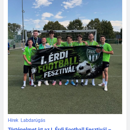
Hírek
Labdarúgás
Történelmet írt az I. Érdi Football Fesztivál –