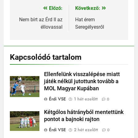
Előző:
Következő:
Bejegyzés
navigáció
Nem bírt az Érd II az
Hat érem
éllovassal
Seregélyesről
Kapcsolódó tartalom
Ellenfelünk visszalépése miatt
játék nélkül jutottunk tovább a
MOL Magyar Kupában
Érdi VSE
1 hét ezelőtt
0
Kétgólos hátrányból mentettünk
pontot a bajnoki rajton
Érdi VSE
2 hét ezelőtt
0