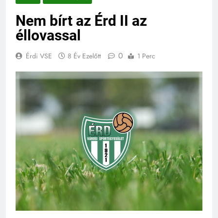
Nem bírt az Érd II az
éllovassal
0
Érdi VSE
8 Év Ezelőtt
1 Perc