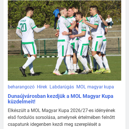
beharangozó
Hírek
Labdarúgás
MOL magyar kupa
Dunaújvárosban kezdjük a MOL Magyar Kupa
küzdelmeit!
Elkészült a MOL Magyar Kupa 2026/27-es idényének
első fordulós sorsolása, amelynek értelmében felnőtt
csapatunk idegenben kezdi meg szereplését a