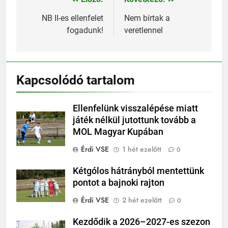
Bejegyzés
navigáció
NB II-es ellenfelet
Nem bírtak a
fogadunk!
veretlennel
Kapcsolódó tartalom
Ellenfelünk visszalépése miatt
játék nélkül jutottunk tovább a
MOL Magyar Kupában
Érdi VSE
1 hét ezelőtt
0
Kétgólos hátrányból mentettünk
pontot a bajnoki rajton
Érdi VSE
2 hét ezelőtt
0
Kezdődik a 2026–2027-es szezon