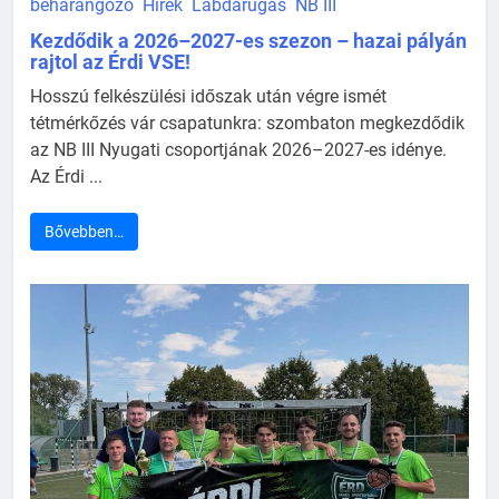
beharangozó
Hírek
Labdarúgás
NB III
Kezdődik a 2026–2027-es szezon – hazai pályán
rajtol az Érdi VSE!
Hosszú felkészülési időszak után végre ismét
tétmérkőzés vár csapatunkra: szombaton megkezdődik
az NB III Nyugati csoportjának 2026–2027-es idénye.
Az Érdi ...
Bővebben…