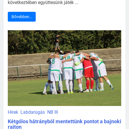
következtében együttesünk játék ...
Bővebben…
Hírek
Labdarúgás
NB III
Kétgólos hátrányból mentettünk pontot a bajnoki
rajton