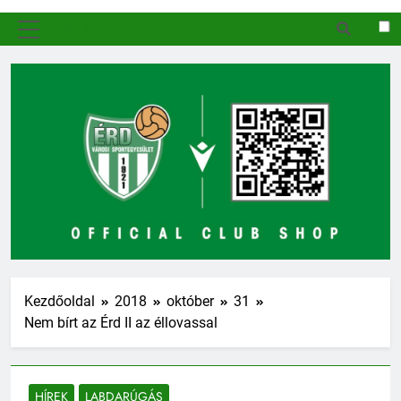
MENÜ
Kezdőoldal
2018
október
31
Nem bírt az Érd II az éllovassal
HÍREK
LABDARÚGÁS