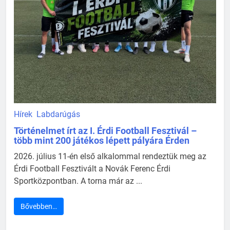
Hírek
Labdarúgás
Történelmet írt az I. Érdi Football Fesztivál –
több mint 200 játékos lépett pályára Érden
2026. július 11-én első alkalommal rendeztük meg az
Érdi Football Fesztivált a Novák Ferenc Érdi
Sportközpontban. A torna már az ...
Bővebben…