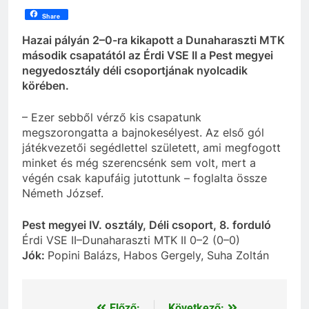
Share
Hazai pályán 2–0-ra kikapott a Dunaharaszti MTK
második csapatától az Érdi VSE II a Pest megyei
negyedosztály déli csoportjának nyolcadik
körében.
– Ezer sebből vérző kis csapatunk
megszorongatta a bajnokesélyest. Az első gól
játékvezetői segédlettel született, ami megfogott
minket és még szerencsénk sem volt, mert a
végén csak kapufáig jutottunk – foglalta össze
Németh József.
Pest megyei IV. osztály, Déli csoport, 8. forduló
Érdi VSE II–Dunaharaszti MTK II 0–2 (0–0)
Jók:
Popini Balázs, Habos Gergely, Suha Zoltán
Előző:
Következő: