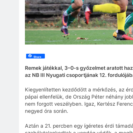
Share
Remek játékkal, 3–0-s győzelmet aratott haz
az NB III Nyugati csoportjának 12. fordulójáb
Kiegyenlítetten kezdődött a mérkőzés, az érd
pápai ellenfelük, de Ország Péter néhány jo
nem forgott veszélyben. Igaz, Kertész Ferenc
negyed óra során.
Aztán a 21. percben egy ígéretes érdi támad
szabálytalankodtak a vendég védők, a megít