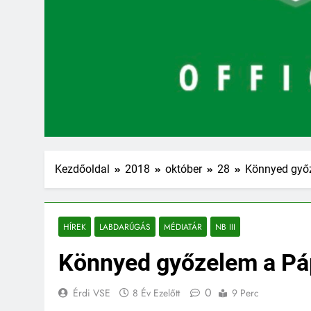
Kezdőoldal
2018
október
28
Könnyed győz
HÍREK
LABDARÚGÁS
MÉDIATÁR
NB III
Könnyed győzelem a Páp
0
Érdi VSE
8 Év Ezelőtt
9 Perc