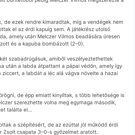
tek, de ezek rendre kimaradtak, míg a vendégek nem
ottak el az érdi kapuig sem. A játékrész utolsó
azda, amely után Melczer Vilmos beadására üresen
ázott és a kapuba bombázott (2–0).
 két szabadrúgásuk, amiből veszélyeztethettek
ása után a labda átpattant a pápai védőn, amely így
 ziccert, a labdát a léc alá vágva növelte a hazai
rögni, de épp emiatt kinyíltak, s több lehetősége is
Melczer szerezhette volna meg egymaga második,
et találta el…
ttak a szépítésért, de az ezúttal jól működő érdi
r Zsolt csapata 3–0-s győzelmet aratott.