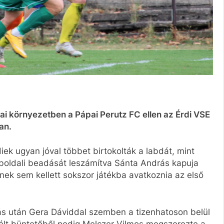
ai környezetben a Pápai Perutz FC ellen az Érdi VSE
an.
iek ugyan jóval többet birtokolták a labdát, mint
bboldali beadását leszámítva Sánta András kapuja
nek sem kellett sokszor játékba avatkoznia az első
ás után Gera Dáviddal szemben a tizenhatoson belül
élt büntetőből pedig Melczer Vilmos megszerezte a