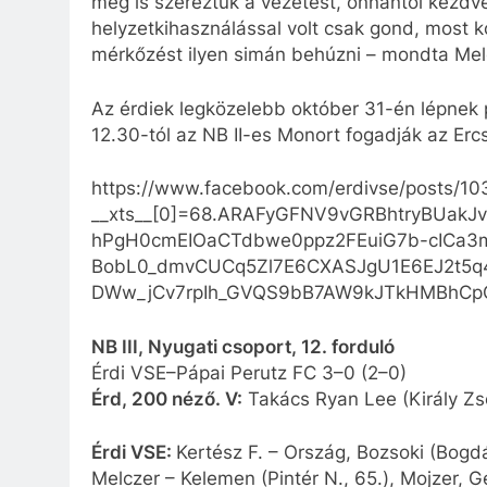
meg is szereztük a vezetést, onnantól kezdv
helyzetkihasználással volt csak gond, most k
mérkőzést ilyen simán behúzni – mondta Mel
Az érdiek legközelebb október 31-én lépnek 
12.30-tól az NB II-es Monort fogadják az Ercs
https://www.facebook.com/erdivse/posts/
__xts__[0]=68.ARAFyGFNV9vGRBhtryBUakJ
hPgH0cmEIOaCTdbwe0ppz2FEuiG7b-cICa3mY0
BobL0_dmvCUCq5Zl7E6CXASJgU1E6EJ2t5q
DWw_jCv7rpIh_GVQS9bB7AW9kJTkHMBhCpOI
NB III, Nyugati csoport, 12. forduló
Érdi VSE–Pápai Perutz FC 3–0 (2–0)
Érd, 200 néző. V:
Takács Ryan Lee (Király Zso
Érdi VSE:
Kertész F. – Ország, Bozsoki (Bogdá
Melczer – Kelemen (Pintér N., 65.), Mojzer, Ge