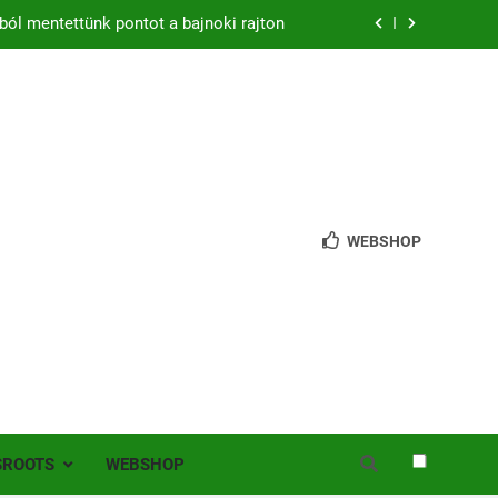
ból mentettünk pontot a bajnoki rajton
zon – hazai pályán rajtol az Érdi VSE!
bb mint 200 játékos lépett pályára Érden
 jutottunk tovább a MOL Magyar Kupában
ból mentettünk pontot a bajnoki rajton
WEBSHOP
zon – hazai pályán rajtol az Érdi VSE!
bb mint 200 játékos lépett pályára Érden
SROOTS
WEBSHOP