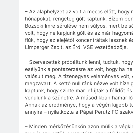
– Az alaphelyzet az volt a meccs előtt, hogy 
hónapokat, rengeteg gólt kaptunk. Bízom ben
Bozsoki Imre sérülése nem súlyos, mert belső
volt, hogy ne kapjunk gólt és az már hagyomán
fiúk, hogy az elejétől koncentráltak lesznek és
Limperger Zsolt, az Érdi VSE vezetőedzője.
– Szervezettek próbáltunk lenni, tudtuk, hog
esélyünk a pontszerzésre az volt, hogy ha ne
valósult meg. A tizenegyes véleményes volt, 
megzavart. A kettő null ránk nézve volt hízelg
kaptunk, hogy szinte már lefújták a félidőt 
vonulunk a szünetre. A másodikban hamar lőt
Annak az eredménye, hogy a végén kijjebb tu
annyira – nyilatkozta a Pápai Perutz FC szak
– Minden mérkőzésünkön azon múlik a végkim