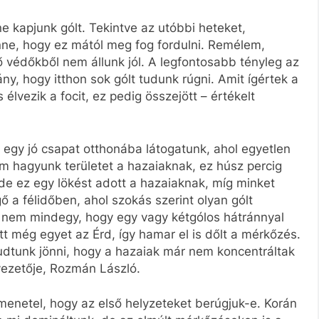
ne kapjunk gólt. Tekintve az utóbbi heteket,
ne, hogy ez mától meg fog fordulni. Remélem,
 védőkből nem állunk jól. A legfontosabb tényleg az
y, hogy itthon sok gólt tudunk rúgni. Amit ígértek a
 élvezik a focit, ez pedig összejött – értékelt
y egy jó csapat otthonába látogatunk, ahol egyetlen
m hagyunk területet a hazaiaknak, ez húsz percig
de ez egy lökést adott a hazaiaknak, míg minket
ő a félidőben, ahol szokás szerint olyan gólt
és nem mindegy, hogy egy vagy kétgólos hátránnyal
t még egyet az Érd, így hamar el is dőlt a mérkőzés.
dtunk jönni, hogy a hazaiak már nem koncentráltak
vezetője, Rozmán László.
enetel, hogy az első helyzeteket berúgjuk-e. Korán