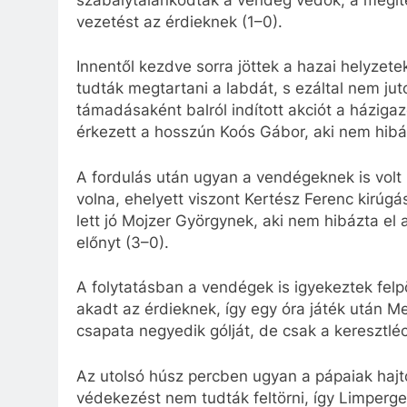
vezetést az érdieknek (1–0).
Innentől kezdve sorra jöttek a hazai helyze
tudták megtartani a labdát, s ezáltal nem jut
támadásaként balról indított akciót a házig
érkezett a hosszún Koós Gábor, aki nem hib
A fordulás után ugyan a vendégeknek is volt
volna, ehelyett viszont Kertész Ferenc kirúg
lett jó Mojzer Györgynek, aki nem hibázta el a
előnyt (3–0).
A folytatásban a vendégek is igyekeztek felpö
akadt az érdieknek, így egy óra játék után 
csapata negyedik gólját, de csak a keresztléc
Az utolsó húsz percben ugyan a pápaiak hajto
védekezést nem tudták feltörni, így Limperge