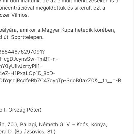
e mi domináltunk, de az elmúlt mérkőzéseken is a
oncentrációval megoldottuk és sikerült ezt a
czer Vilmos.
pályára, amikor a Magyar Kupa hetedik körében,
i úti Sporttelepen.
1038644676297091?
vHcgDJcynsSw-TmBT-n–
yUiIvJzrtyPlI1-
4eZ-H1PxaLOp1D_8pD-
YqsqjRcdfeRh7C47qyqTp-SrioB0axZ0&__tn__=-R
lt, Ország Péter)
n, 70.), Pallagi, Németh G. V. – Koós, Kónya,
ra D. (Balázsovics, 81.)