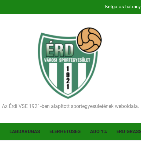
Kétgólos hátrány
Kezdődik a 2026–2027-es sze
Történelmet írt az I. Érdi Football Fesztivál – tö
Ellenfelünk visszalépése miatt játék nélkül
Kétgólos hátrány
Kezdődik a 2026–2027-es sze
Történelmet írt az I. Érdi Football Fesztivál – tö
Az Érdi VSE 1921-ben alapított sportegyesületének weboldala.
LABDARÚGÁS
ELÉRHETŐSÉG
ADÓ 1%
ÉRD GRAS