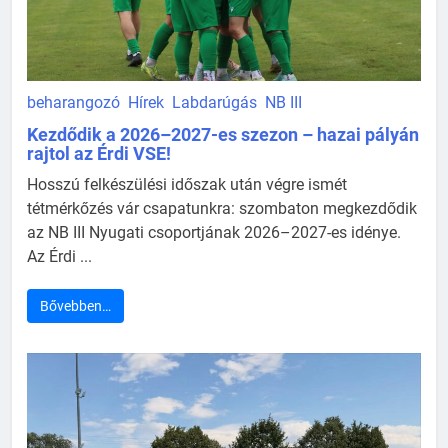
beharangozó
Hírek
Labdarúgás
NB III
Kezdődik a 2026–2027-es szezon – hazai pályán
rajtol az Érdi VSE!
Hosszú felkészülési időszak után végre ismét
tétmérkőzés vár csapatunkra: szombaton megkezdődik
az NB III Nyugati csoportjának 2026–2027-es idénye.
Az Érdi ...
Bővebben…