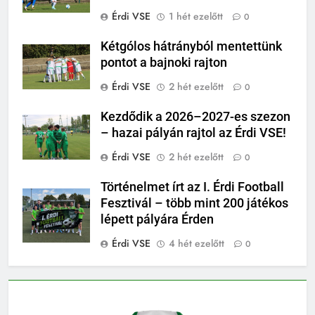
Érdi VSE
1 hét ezelőtt
0
Kétgólos hátrányból mentettünk
pontot a bajnoki rajton
Érdi VSE
2 hét ezelőtt
0
Kezdődik a 2026–2027-es szezon
– hazai pályán rajtol az Érdi VSE!
Érdi VSE
2 hét ezelőtt
0
Történelmet írt az I. Érdi Football
Fesztivál – több mint 200 játékos
lépett pályára Érden
Érdi VSE
4 hét ezelőtt
0