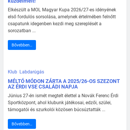
küzdelmeit!
Elkészült a MOL Magyar Kupa 2026/27-es idényének
első fordulós sorsolása, amelynek értelmében felnőtt
csapatunk idegenben kezdi meg szereplését a
sorozatban ...
Bővebben…
Klub
Labdarúgás
MÉLTÓ MÓDON ZÁRTA A 2025/26-OS SZEZONT
AZ ÉRDI VSE CSALÁDI NAPJA
Június 27-én ismét megtelt élettel a Novák Ferenc Érdi
Sportközpont, ahol klubunk játékosai, edzői, szülei,
támogatói és szurkolói közösen búcsúztatták ...
Bővebben…