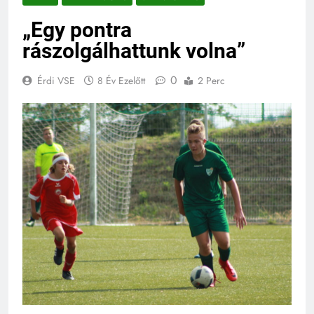
„Egy pontra
rászolgálhattunk volna”
0
Érdi VSE
8 Év Ezelőtt
2 Perc