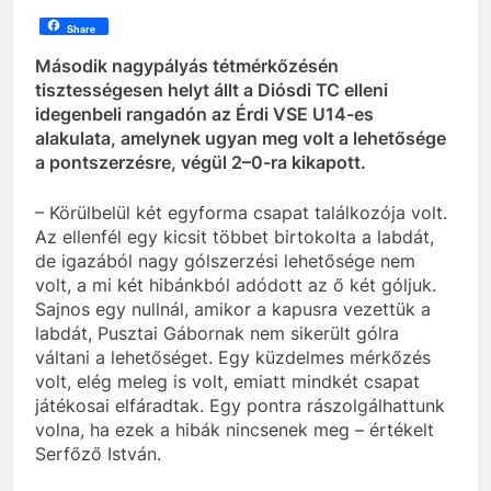
Share
Második nagypályás tétmérkőzésén
tisztességesen helyt állt a Diósdi TC elleni
idegenbeli rangadón az Érdi VSE U14-es
alakulata, amelynek ugyan meg volt a lehetősége
a pontszerzésre, végül 2–0-ra kikapott.
– Körülbelül két egyforma csapat találkozója volt.
Az ellenfél egy kicsit többet birtokolta a labdát,
de igazából nagy gólszerzési lehetősége nem
volt, a mi két hibánkból adódott az ő két góljuk.
Sajnos egy nullnál, amikor a kapusra vezettük a
labdát, Pusztai Gábornak nem sikerült gólra
váltani a lehetőséget. Egy küzdelmes mérkőzés
volt, elég meleg is volt, emiatt mindkét csapat
játékosai elfáradtak. Egy pontra rászolgálhattunk
volna, ha ezek a hibák nincsenek meg – értékelt
Serfőző István.