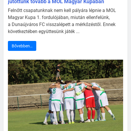
jutottunk tovább a MOL Magyar Kupában
Felnőtt csapatunknak nem kell pályára lépnie a MOL
Magyar Kupa 1. fordulójában, miután ellenfelünk,
a Dunaújváros FC visszalépett a mérkőzéstől. Ennek
következtében együttesünk játék ...
Bővebben…