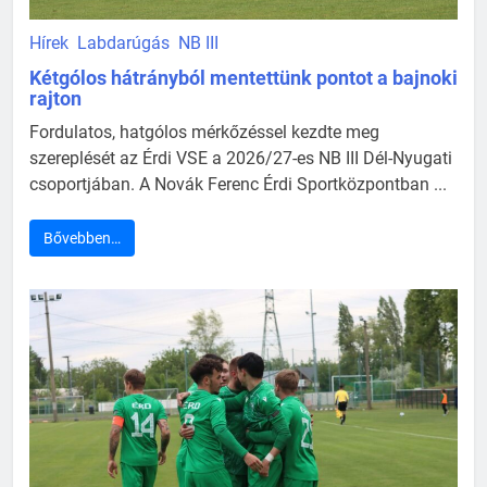
Hírek
Labdarúgás
NB III
Kétgólos hátrányból mentettünk pontot a bajnoki
rajton
Fordulatos, hatgólos mérkőzéssel kezdte meg
szereplését az Érdi VSE a 2026/27-es NB III Dél-Nyugati
csoportjában. A Novák Ferenc Érdi Sportközpontban ...
Bővebben…