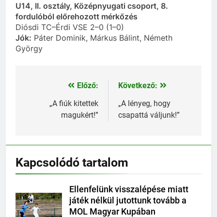
U14, II. osztály, Középnyugati csoport, 8.
fordulóból előrehozott mérkőzés
Diósdi TC–Érdi VSE 2–0 (1–0)
Jók:
Páter Dominik, Márkus Bálint, Németh
György
Előző:
Következő:
Bejegyzés
navigáció
„A fiúk kitettek
„A lényeg, hogy
magukért!”
csapattá váljunk!”
Kapcsolódó tartalom
Ellenfelünk visszalépése miatt
játék nélkül jutottunk tovább a
MOL Magyar Kupában