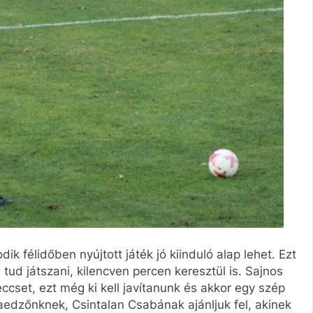
 félidőben nyújtott játék jó kiinduló alap lehet. Ezt
s tud játszani, kilencven percen keresztül is. Sajnos
ccset, ezt még ki kell javítanunk és akkor egy szép
aedzőnknek, Csintalan Csabának ajánljuk fel, akinek