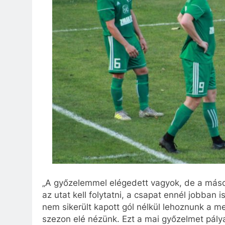
„A győzelemmel elégedett vagyok, de a második
az utat kell folytatni, a csapat ennél jobban i
nem sikerült kapott gól nélkül lehoznunk a me
szezon elé nézünk. Ezt a mai győzelmet pály