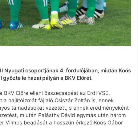
II Nyugati csoportjának 4. fordulójában, miután Koós
l győzte le hazai pályán a BKV Előrét.
 a BKV Előre elleni összecsapást az Érdi VSE,
 a hajlítóizmát fájlaló Csiszár Zoltán is, ennek
ványos támadásokat vezetett, s ennek eredményeként
ezetést, miután Palásthy Dávid egymás után három
czer Vilmos beadását a hosszún érkező Koós Gábor