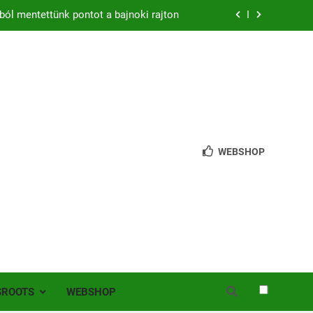
zon – hazai pályán rajtol az Érdi VSE!
bb mint 200 játékos lépett pályára Érden
 jutottunk tovább a MOL Magyar Kupában
ból mentettünk pontot a bajnoki rajton
zon – hazai pályán rajtol az Érdi VSE!
WEBSHOP
bb mint 200 játékos lépett pályára Érden
SROOTS
WEBSHOP