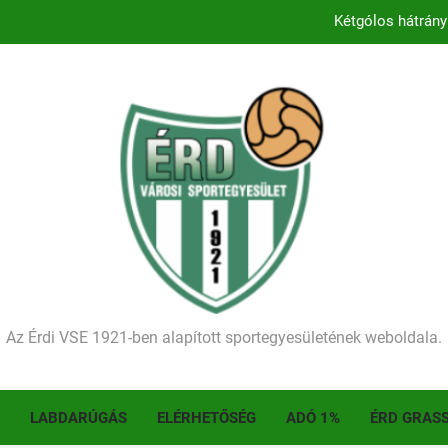
Kezdődik a 2026–2027-es sze
Történelmet írt az I. Érdi Football Fesztivál – tö
Ellenfelünk visszalépése miatt játék nélkül
Kétgólos hátrány
Kezdődik a 2026–2027-es sze
Történelmet írt az I. Érdi Football Fesztivál – tö
Az Érdi VSE 1921-ben alapított sportegyesületének weboldala.
LABDARÚGÁS
ELÉRHETŐSÉG
ADÓ 1%
ÉRD GRAS