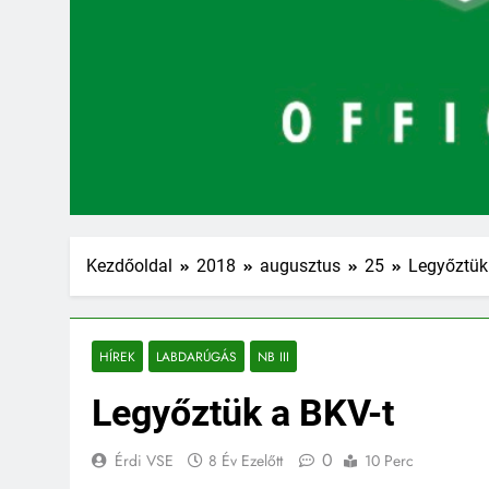
Kezdőoldal
2018
augusztus
25
Legyőztük
HÍREK
LABDARÚGÁS
NB III
Legyőztük a BKV-t
0
Érdi VSE
8 Év Ezelőtt
10 Perc