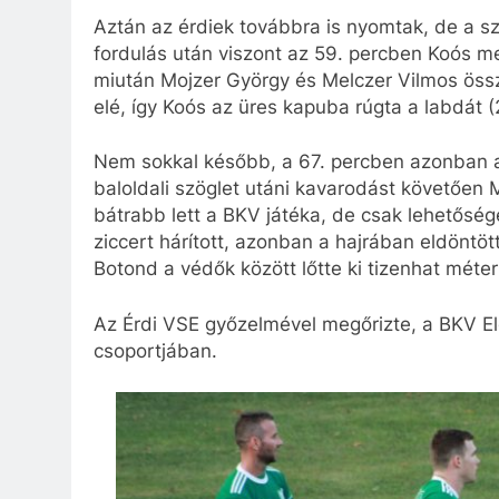
Aztán az érdiek továbbra is nyomtak, de a sz
fordulás után viszont az 59. percben Koós m
miután Mojzer György és Melczer Vilmos össz
elé, így Koós az üres kapuba rúgta a labdát (
Nem sokkal később, a 67. percben azonban a
baloldali szöglet utáni kavarodást követően 
bátrabb lett a BKV játéka, de csak lehetőség
ziccert hárított, azonban a hajrában eldöntöt
Botond a védők között lőtte ki tizenhat méterr
Az Érdi VSE győzelmével megőrizte, a BKV Elő
csoportjában.