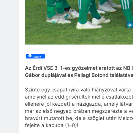
Share
Az Érdi VSE 3–1-es győzelmet aratott az NB I
Gábor duplájával és Pallagi Botond találatáva
Szinte egy csapatnyira való hiányzóval várta
amelynél az eddigi sérültek mellé csatlakozott
ellenére jól kezdett a házigazda, amely lát
már az első negyed órában megszerezte a v
bravúrt mutatott be, de a szöglet után Mel
fejelte a kapuba (1–0)!