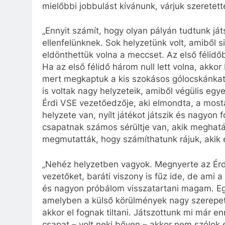
mielőbbi jobbulást kívánunk, várjuk szeretet
„Ennyit számít, hogy olyan pályán tudtunk ját
ellenfelünknek. Sok helyzetünk volt, amiből s
eldönthettük volna a meccset. Az első félidő
Ha az első félidő három null lett volna, akko
mert megkaptuk a kis szokásos gólocskánkat…
is voltak nagy helyzeteik, amiből végülis egye
Érdi VSE vezetőedzője, aki elmondta, a mosta
helyzete van, nyílt játékot játszik és nagyo
csapatnak számos sérültje van, akik meghatár
megmutatták, hogy számíthatunk rájuk, akik
„Nehéz helyzetben vagyok. Megnyerte az Érd a
vezetőket, baráti viszony is fűz ide, de ami 
és nagyon próbálom visszatartani magam. Eg
amelyben a külső körülmények nagy szerepet 
akkor el fognak tiltani. Játszottunk mi már e
csapat – volt neki bőven – akkor nem szólok 