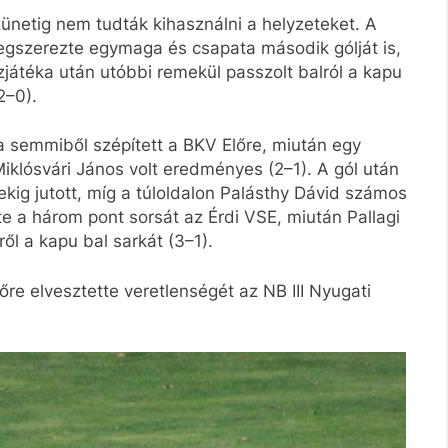
ünetig nem tudták kihasználni a helyzeteket. A
egszerezte egymaga és csapata második gólját is,
játéka után utóbbi remekül passzolt balról a kapu
2–0).
 semmiből szépített a BKV Előre, miután egy
Miklósvári János volt eredményes (2–1). A gól után
ekig jutott, míg a túloldalon Palásthy Dávid számos
te a három pont sorsát az Érdi VSE, miután Pallagi
ől a kapu bal sarkát (3–1).
re elvesztette veretlenségét az NB III Nyugati