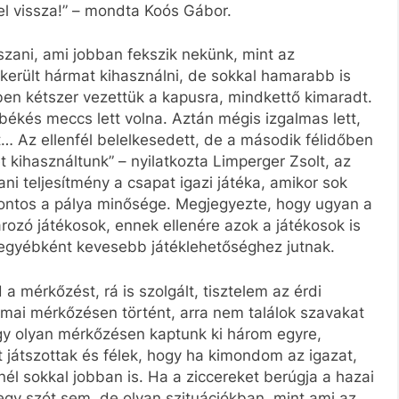
tel vissza!” – mondta Koós Gábor.
szani, ami jobban fekszik nekünk, mint az
ikerült hármat kihasználni, de sokkal hamarabb is
ben kétszer vezettük a kapusra, mindkettő kimaradt.
r békés meccs lett volna. Aztán mégis izgalmas lett,
 Az ellenfél belelkesedett, de a második félidőben
t kihasználtunk” – nyilatkozta Limperger Zsolt, az
ni teljesítmény a csapat igazi játéka, amikor sok
n fontos a pálya minősége. Megjegyezte, hogy ugyan a
ozó játékosok, ennek ellenére azok a játékosok is
 egyébként kevesebb játéklehetőséghez jutnak.
 mérkőzést, rá is szolgált, tisztelem az érdi
a mai mérkőzésen történt, arra nem találok szavakat
y olyan mérkőzésen kaptunk ki három egyre,
játszottak és félek, hogy ha kimondom az igazat,
nnél sokkal jobban is. Ha a ziccereket berúgja a hazai
egy szót sem, de olyan szituációkban, mint ami az