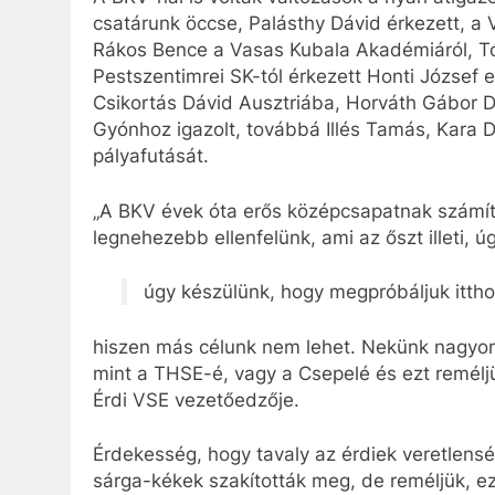
csatárunk öccse, Palásthy Dávid érkezett, a 
Rákos Bence a Vasas Kubala Akadémiáról, Tót
Pestszentimrei SK-tól érkezett Honti József 
Csikortás Dávid Ausztriába, Horváth Gábor 
Gyónhoz igazolt, továbbá Illés Tamás, Kara D
pályafutását.
„A BKV évek óta erős középcsapatnak számít
legnehezebb ellenfelünk, ami az őszt illeti, 
úgy készülünk, hogy megpróbáljuk ittho
hiszen más célunk nem lehet. Nekünk nagyon 
mint a THSE-é, vagy a Csepelé és ezt reméljü
Érdi VSE vezetőedzője.
Érdekesség, hogy tavaly az érdiek veretlensé
sárga-kékek szakították meg, de reméljük, ezú