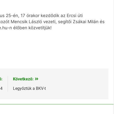
 25-én, 17 órakor kezdődik az Ercsi úti
kozót Mencsik László vezeti, segítői Zsákai Milán és
.hu-n élőben közvetítjük!
ő:
Következő:
14
Legyőztük a BKV-t