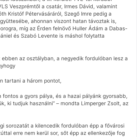
VLS Veszprémtől a csatár, Irmes Dávid, valamint
h Kristóf Pétervásáráról, Szegő Imre pedig a
együttesébe, ahonnan viszont hatan távoztak is,
Dorogra, míg az Érden felnövő Huller Ádám a Dabas-
ániel és Szabó Levente is máshol folytatta
 ebben az osztályban, a negyedik fordulóban lesz a
úgyhogy
n tartani a három pontot,
fontos a gyors pálya, és a hazai pályánk gyorsabb,
k, ki tudjuk használni” – mondta Limperger Zsolt, az
gi sorozatát a kilencedik fordulóban épp a fővárosi
ttal erre nem kerül sor, sőt épp az ellenkezője fog