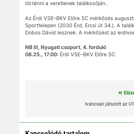
történni a veretlenek találkozóján.
Az Érdi VSE–BKV Előre SC mérkőzés augusztus
Sporttelepen (2030 Érd, Ercsi út 34.). A talál
Dobos Dávid lesznek. A mérkőzést az erdivse
NB III, Nyugati csoport, 4. forduló
08.25., 17.00:
Érdi VSE–BKV Előre SC
Előz
Bejegyzés
navigáció
Iváncsán játszott az U
Kapcsolódó tartalom