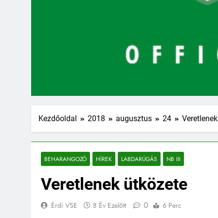
Kezdőoldal
2018
augusztus
24
Veretlenek
BEHARANGOZÓ
HÍREK
LABDARÚGÁS
NB III
Veretlenek ütközete
0
Érdi VSE
8 Év Ezelőtt
6 Perc