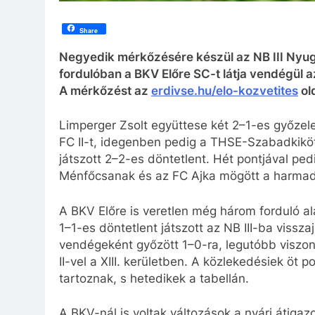
Share
Negyedik mérkőzésére készül az NB III Nyug
fordulóban a BKV Előre SC-t látja vendégül az
A mérkőzést az
erdivse.hu/elo-kozvetites
ol
Limperger Zsolt együttese két 2–1-es győzel
FC II-t, idegenben pedig a THSE-Szabadkikö
játszott 2–2-es döntetlent. Hét pontjával pe
Ménfőcsanak és az FC Ajka mögött a harmad
A BKV Előre is veretlen még három forduló al
1–1-es döntetlent játszott az NB III-ba viss
vendégeként győzött 1–0-ra, legutóbb viszo
II-vel a XIII. kerületben. A közlekedésiek öt 
tartoznak, s hetedikek a tabellán.
A BKV-nál is voltak változások a nyári átigazo