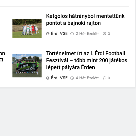
Kétgólos hátrányból mentettünk
pontot a bajnoki rajton
Érdi VSE
2 Hét Ezelőtt
0
on
Történelmet írt az I. Érdi Football
E!
Fesztivál – több mint 200 játékos
lépett pályára Érden
Érdi VSE
4 Hét Ezelőtt
0