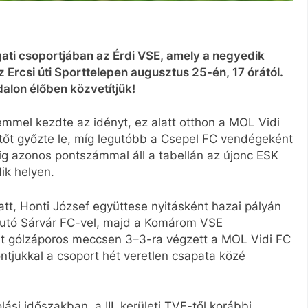
ati csoportjában az Érdi VSE, amely a negyedik
 Ercsi úti Sporttelepen augusztus 25-én, 17 órától.
dalon élőben közvetítjük!
emmel kezdte az idényt, ez alatt otthon a MOL Vidi
tőt győzte le, míg legutóbb a Csepel FC vendégeként
dig azonos pontszámmal áll a tabellán az újonc ESK
ik helyen.
att, Honti József együttese nyitásként hazai pályán
zajutó Sárvár FC-vel, majd a Komárom VSE
nt gólzáporos meccsen 3–3-ra végzett a MOL Vidi FC
pontjukkal a csoport hét veretlen csapata közé
lási időszakban, a III. kerületi TVE-től korábbi