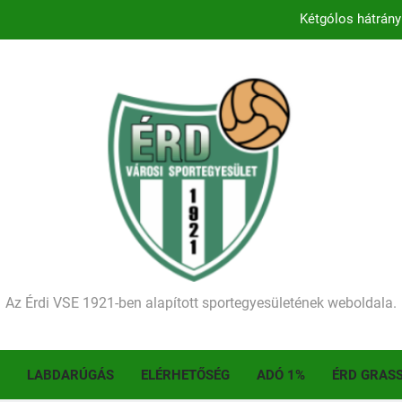
Kétgólos hátrány
Kezdődik a 2026–2027-es sze
Történelmet írt az I. Érdi Football Fesztivál – tö
Ellenfelünk visszalépése miatt játék nélkül
Kétgólos hátrány
Kezdődik a 2026–2027-es sze
Történelmet írt az I. Érdi Football Fesztivál – tö
Az Érdi VSE 1921-ben alapított sportegyesületének weboldala.
LABDARÚGÁS
ELÉRHETŐSÉG
ADÓ 1%
ÉRD GRAS