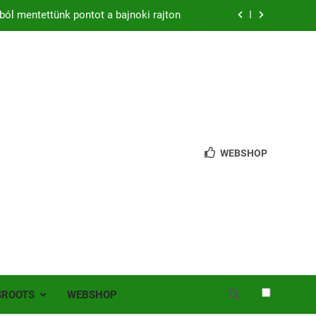
ból mentettünk pontot a bajnoki rajton
zon – hazai pályán rajtol az Érdi VSE!
bb mint 200 játékos lépett pályára Érden
 jutottunk tovább a MOL Magyar Kupában
ból mentettünk pontot a bajnoki rajton
WEBSHOP
zon – hazai pályán rajtol az Érdi VSE!
bb mint 200 játékos lépett pályára Érden
SROOTS
WEBSHOP